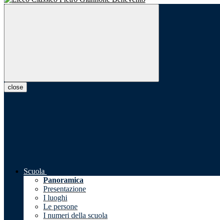
close
Scuola
Panoramica
Presentazione
I luoghi
Le persone
I numeri della scuola