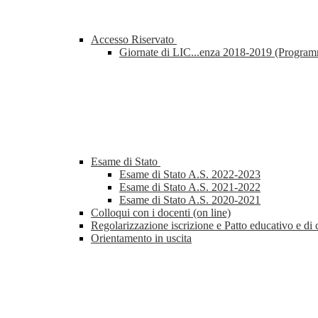
Accesso Riservato
Giornate di LIC...enza 2018-2019 (Progra
Esame di Stato
Esame di Stato A.S. 2022-2023
Esame di Stato A.S. 2021-2022
Esame di Stato A.S. 2020-2021
Colloqui con i docenti (on line)
Regolarizzazione iscrizione e Patto educativo e di 
Orientamento in uscita