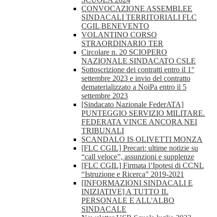
CONVOCAZIONE ASSEMBLEE
SINDACALI TERRITORIALI FLC
CGIL BENEVENTO
VOLANTINO CORSO
STRAORDINARIO TER
Circolare n. 20 SCIOPERO
NAZIONALE SINDACATO CSLE
Sottoscrizione dei contratti entro il 1°
settembre 2023 e invio del contratto
dematerializzato a NoiPa entro il 5
settembre 2023
[Sindacato Nazionale FederATA]
PUNTEGGIO SERVIZIO MILITARE.
FEDERATA VINCE ANCORA NEI
TRIBUNALI
SCANDALO IS OLIVETTI MONZA
[FLC CGIL] Precari: ultime notizie su
“call veloce”, assunzioni e supplenze
[FLC CGIL] Firmata l’Ipotesi di CCNL
“Istruzione e Ricerca” 2019-2021
[INFORMAZIONI SINDACALI E
INIZIATIVE] A TUTTO IL
PERSONALE E ALL'ALBO
SINDACALE