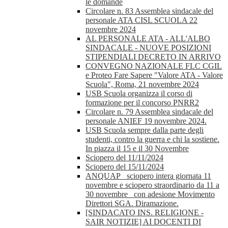
le domande
Circolare n. 83 Assemblea sindacale del
personale ATA CISL SCUOLA 22
novembre 2024
AL PERSONALE ATA - ALL'ALBO
SINDACALE - NUOVE POSIZIONI
STIPENDIALI DECRETO IN ARRIVO
CONVEGNO NAZIONALE FLC CGIL
e Proteo Fare Sapere "Valore ATA - Valore
Scuola", Roma, 21 novembre 2024
USB Scuola organizza il corso di
formazione per il concorso PNRR2
Circolare n. 79 Assemblea sindacale del
personale ANIEF 19 novembre 2024.
USB Scuola sempre dalla parte degli
studenti, contro la guerra e chi la sostiene.
In piazza il 15 e il 30 Novembre
Sciopero del 11/11/2024
Sciopero del 15/11/2024
ANQUAP_ sciopero intera giornata 11
novembre e sciopero straordinario da 11 a
30 novembre_ con adesione Movimento
Direttori SGA. Diramazione.
[SINDACATO INS. RELIGIONE -
SAIR NOTIZIE] AI DOCENTI DI