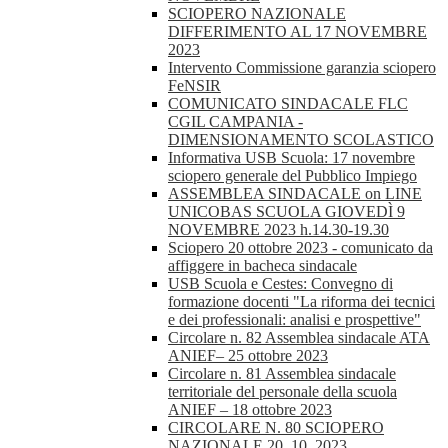
SCIOPERO NAZIONALE
DIFFERIMENTO AL 17 NOVEMBRE
2023
Intervento Commissione garanzia sciopero
FeNSIR
COMUNICATO SINDACALE FLC
CGIL CAMPANIA -
DIMENSIONAMENTO SCOLASTICO
Informativa USB Scuola: 17 novembre
sciopero generale del Pubblico Impiego
ASSEMBLEA SINDACALE on LINE
UNICOBAS SCUOLA GIOVEDÌ 9
NOVEMBRE 2023 h.14.30-19.30
Sciopero 20 ottobre 2023 - comunicato da
affiggere in bacheca sindacale
USB Scuola e Cestes: Convegno di
formazione docenti "La riforma dei tecnici
e dei professionali: analisi e prospettive"
Circolare n. 82 Assemblea sindacale ATA
ANIEF– 25 ottobre 2023
Circolare n. 81 Assemblea sindacale
territoriale del personale della scuola
ANIEF – 18 ottobre 2023
CIRCOLARE N. 80 SCIOPERO
NAZIONALE 20_10_2023