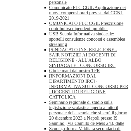
personale
Comunicato FLC CGIL Applicazione dei
nuovi compensi orari previsti dal CCNL
2019-2021
OMUNICATO FLC CGIL Prescrizione
contributiva dipendenti pubblici
USB Scuola Informativa sindacale:
sportelli consulenze concorsi e assemblea
streaming
[SINDACATO INS. RELIGIONE -
SAIR NOTIZIE] AI DOCENTI DI
RELIGIONE - ALL'ALBO
SINDACALE - CONCORSO IRC
Giù le mani dal nostro TFR
[INFORMAZIONI DAL
DIPARTIMENTO IRC] -
INFORMATIVA SUL CONCORSO PER
I DOCENTI DI RELIGIONE
CATTOLICA
Seminario regionale di studio sulla
legislazione scolastica aperto a tutto il
personale della scuola che si terrà il giorno
20 dicembre 2023 a Napoli presso IS
Sannino , via Camillo de Meis 243, dalle
Scuola, riforma Valditara secondaria di