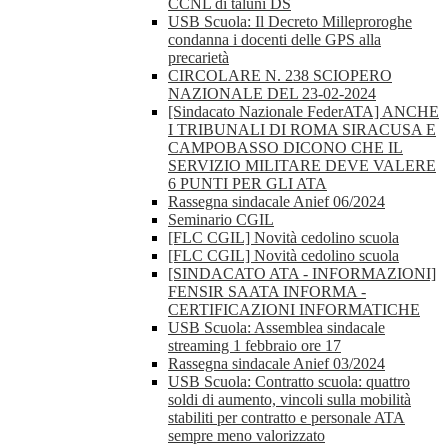
CCNL di taluni DS
USB Scuola: Il Decreto Milleproroghe
condanna i docenti delle GPS alla
precarietà
CIRCOLARE N. 238 SCIOPERO
NAZIONALE DEL 23-02-2024
[Sindacato Nazionale FederATA] ANCHE
I TRIBUNALI DI ROMA SIRACUSA E
CAMPOBASSO DICONO CHE IL
SERVIZIO MILITARE DEVE VALERE
6 PUNTI PER GLI ATA
Rassegna sindacale Anief 06/2024
Seminario CGIL
[FLC CGIL] Novità cedolino scuola
[FLC CGIL] Novità cedolino scuola
[SINDACATO ATA - INFORMAZIONI]
FENSIR SAATA INFORMA -
CERTIFICAZIONI INFORMATICHE
USB Scuola: Assemblea sindacale
streaming 1 febbraio ore 17
Rassegna sindacale Anief 03/2024
USB Scuola: Contratto scuola: quattro
soldi di aumento, vincoli sulla mobilità
stabiliti per contratto e personale ATA
sempre meno valorizzato