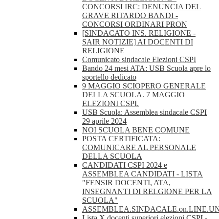
CONCORSI IRC: DENUNCIA DEL
GRAVE RITARDO BANDI -
CONCORSI ORDINARI PRON
[SINDACATO INS. RELIGIONE -
SAIR NOTIZIE] AI DOCENTI DI
RELIGIONE
Comunicato sindacale Elezioni CSPI
Bando 24 mesi ATA: USB Scuola apre lo
sportello dedicato
9 MAGGIO SCIOPERO GENERALE
DELLA SCUOLA. 7 MAGGIO
ELEZIONI CSPI.
USB Scuola: Assemblea sindacale CSPI
29 aprile 2024
NOI SCUOLA BENE COMUNE
POSTA CERTIFICATA:
COMUNICARE AL PERSONALE
DELLA SCUOLA
CANDIDATI CSPI 2024 e
ASSEMBLEA CANDIDATI - LISTA
"FENSIR DOCENTI, ATA,
INSEGNANTI DI RELGIONE PER LA
SCUOLA"
ASSEMBLEA.SINDACALE.on.LINE.U
Lista X docenti superiori elezioni CSPI -