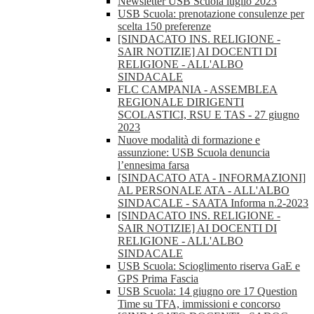
Newsletter USB Scuola luglio 2023
USB Scuola: prenotazione consulenze per
scelta 150 preferenze
[SINDACATO INS. RELIGIONE -
SAIR NOTIZIE] AI DOCENTI DI
RELIGIONE - ALL'ALBO
SINDACALE
FLC CAMPANIA - ASSEMBLEA
REGIONALE DIRIGENTI
SCOLASTICI, RSU E TAS - 27 giugno
2023
Nuove modalità di formazione e
assunzione: USB Scuola denuncia
l’ennesima farsa
[SINDACATO ATA - INFORMAZIONI]
AL PERSONALE ATA - ALL'ALBO
SINDACALE - SAATA Informa n.2-2023
[SINDACATO INS. RELIGIONE -
SAIR NOTIZIE] AI DOCENTI DI
RELIGIONE - ALL'ALBO
SINDACALE
USB Scuola: Scioglimento riserva GaE e
GPS Prima Fascia
USB Scuola: 14 giugno ore 17 Question
Time su TFA, immissioni e concorso