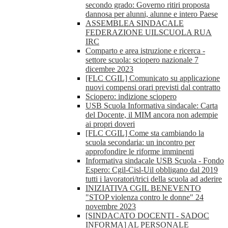
secondo grado: Governo ritiri proposta
dannosa per alunni, alunne e intero Paese
ASSEMBLEA SINDACALE
FEDERAZIONE UILSCUOLA RUA
IRC
Comparto e area istruzione e ricerca -
settore scuola: sciopero nazionale 7
dicembre 2023
[FLC CGIL] Comunicato su applicazione
nuovi compensi orari previsti dal contratto
Sciopero: indizione sciopero
USB Scuola Informativa sindacale: Carta
del Docente, il MIM ancora non adempie
ai propri doveri
[FLC CGIL] Come sta cambiando la
scuola secondaria: un incontro per
approfondire le riforme imminenti
Informativa sindacale USB Scuola - Fondo
Espero: Cgil-Cisl-Uil obbligano dal 2019
tutti i lavoratori/trici della scuola ad aderire
INIZIATIVA CGIL BENEVENTO
"STOP violenza contro le donne" 24
novembre 2023
[SINDACATO DOCENTI - SADOC
INFORMA] AL PERSONALE