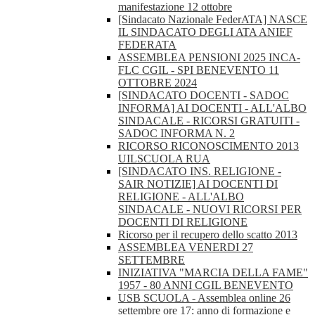
manifestazione 12 ottobre
[Sindacato Nazionale FederATA] NASCE
IL SINDACATO DEGLI ATA ANIEF
FEDERATA
ASSEMBLEA PENSIONI 2025 INCA-
FLC CGIL - SPI BENEVENTO 11
OTTOBRE 2024
[SINDACATO DOCENTI - SADOC
INFORMA] AI DOCENTI - ALL'ALBO
SINDACALE - RICORSI GRATUITI -
SADOC INFORMA N. 2
RICORSO RICONOSCIMENTO 2013
UILSCUOLA RUA
[SINDACATO INS. RELIGIONE -
SAIR NOTIZIE] AI DOCENTI DI
RELIGIONE - ALL'ALBO
SINDACALE - NUOVI RICORSI PER
DOCENTI DI RELIGIONE
Ricorso per il recupero dello scatto 2013
ASSEMBLEA VENERDI 27
SETTEMBRE
INIZIATIVA "MARCIA DELLA FAME"
1957 - 80 ANNI CGIL BENEVENTO
USB SCUOLA - Assemblea online 26
settembre ore 17: anno di formazione e