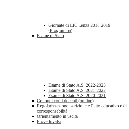
Giornate di LIC...enza 2018-2019
(Programma)
Esame di Stato
Esame di Stato A.S. 2022-2023
Esame di Stato A.S. 2021-2022
Esame di Stato A.S. 2020-2021
Colloqui con i docenti (on line)
Regolarizzazione iscrizione e Patto educativo e di
corresponsabilità
Orientamento in uscita
Prove Invalsi