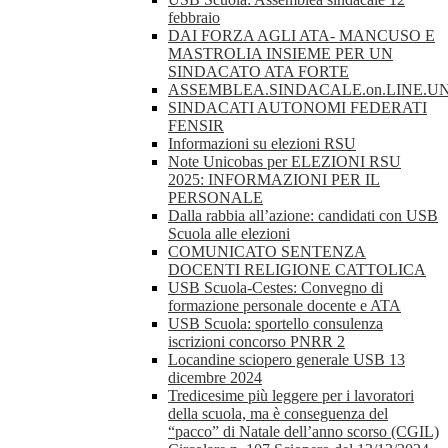
febbraio
DAI FORZA AGLI ATA- MANCUSO E
MASTROLIA INSIEME PER UN
SINDACATO ATA FORTE
ASSEMBLEA.SINDACALE.on.LINE.UN
SINDACATI AUTONOMI FEDERATI
FENSIR
Informazioni su elezioni RSU
Note Unicobas per ELEZIONI RSU
2025: INFORMAZIONI PER IL
PERSONALE
Dalla rabbia all’azione: candidati con USB
Scuola alle elezioni
COMUNICATO SENTENZA
DOCENTI RELIGIONE CATTOLICA
USB Scuola-Cestes: Convegno di
formazione personale docente e ATA
USB Scuola: sportello consulenza
iscrizioni concorso PNRR 2
Locandine sciopero generale USB 13
dicembre 2024
Tredicesime più leggere per i lavoratori
della scuola, ma è conseguenza del
“pacco” di Natale dell’anno scorso (CGIL)