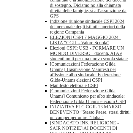
di sostegno. Diciamo no alla chiamata
diretta delle famiglie, sì all’assunzione da
GPS
Indizione riunione sindacale CSPI 2024,
del personale degli istituti superiori della
regione Campania
ELEZIONI CSPI 7 MAGGIO 2024 -
LISTA “CGIL - Valore Scuola”
Elezioni CSPI: USB - FORMARE UN
MONDO DIVERSO - docenti, ATA e
studenti uniti per una nuova scuola statale
[Comunicazioni Federazione Gilda
Unams] Trasmissione Manifesti per
affissione albo sindacale: Federazione
Gilda-Unams elezioni CSPI
Manifesto elettorale CSPI
[Comunicazioni Federazione Gilda
Unams] Comunicato per albo sindacale:
Federazione Gilda-Unams elezioni CSPI
INIZIATIVA FLC CGIL 13 MARZO
BENEVENTO “Stesso Paese, stessi diritti:
un camper per unire l’Italia."
[SINDACATO INS. RELIGIONE -
SAIR NOTIZIE] AI DOCENTI DI