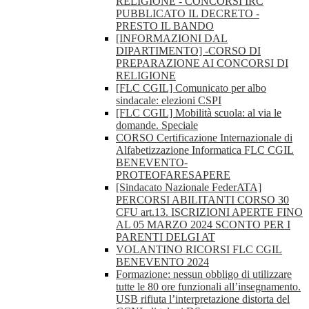
RELIGIONE - CONCORSI IRC
PUBBLICATO IL DECRETO -
PRESTO IL BANDO
[INFORMAZIONI DAL
DIPARTIMENTO] -CORSO DI
PREPARAZIONE AI CONCORSI DI
RELIGIONE
[FLC CGIL] Comunicato per albo
sindacale: elezioni CSPI
[FLC CGIL] Mobilità scuola: al via le
domande. Speciale
CORSO Certificazione Internazionale di
Alfabetizzazione Informatica FLC CGIL
BENEVENTO-
PROTEOFARESAPERE
[Sindacato Nazionale FederATA]
PERCORSI ABILITANTI CORSO 30
CFU art.13. ISCRIZIONI APERTE FINO
AL 05 MARZO 2024 SCONTO PER I
PARENTI DELGI AT
VOLANTINO RICORSI FLC CGIL
BENEVENTO 2024
Formazione: nessun obbligo di utilizzare
tutte le 80 ore funzionali all’insegnamento.
USB rifiuta l’interpretazione distorta del