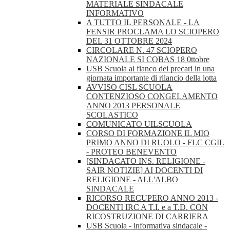
MATERIALE SINDACALE
INFORMATIVO
A TUTTO IL PERSONALE - LA
FENSIR PROCLAMA LO SCIOPERO
DEL 31 OTTOBRE 2024
CIRCOLARE N. 47 SCIOPERO
NAZIONALE SI COBAS 18 0ttobre
USB Scuola al fianco dei precari in una
giornata importante di rilancio della lotta
AVVISO CISL SCUOLA
CONTENZIOSO CONGELAMENTO
ANNO 2013 PERSONALE
SCOLASTICO
COMUNICATO UILSCUOLA
CORSO DI FORMAZIONE IL MIO
PRIMO ANNO DI RUOLO - FLC CGIL
- PROTEO BENEVENTO
[SINDACATO INS. RELIGIONE -
SAIR NOTIZIE] AI DOCENTI DI
RELIGIONE - ALL'ALBO
SINDACALE
RICORSO RECUPERO ANNO 2013 -
DOCENTI IRC A T.I. e a T.D. CON
RICOSTRUZIONE DI CARRIERA
USB Scuola - informativa sindacale -