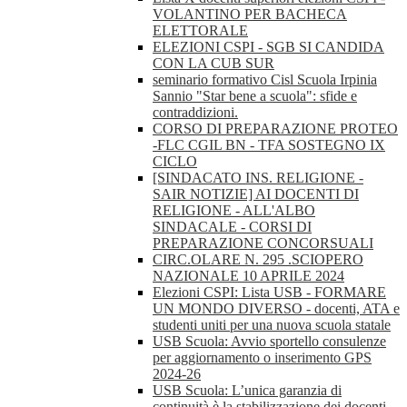
VOLANTINO PER BACHECA
ELETTORALE
ELEZIONI CSPI - SGB SI CANDIDA
CON LA CUB SUR
seminario formativo Cisl Scuola Irpinia
Sannio "Star bene a scuola": sfide e
contraddizioni.
CORSO DI PREPARAZIONE PROTEO
-FLC CGIL BN - TFA SOSTEGNO IX
CICLO
[SINDACATO INS. RELIGIONE -
SAIR NOTIZIE] AI DOCENTI DI
RELIGIONE - ALL'ALBO
SINDACALE - CORSI DI
PREPARAZIONE CONCORSUALI
CIRC.OLARE N. 295 .SCIOPERO
NAZIONALE 10 APRILE 2024
Elezioni CSPI: Lista USB - FORMARE
UN MONDO DIVERSO - docenti, ATA e
studenti uniti per una nuova scuola statale
USB Scuola: Avvio sportello consulenze
per aggiornamento o inserimento GPS
2024-26
USB Scuola: L’unica garanzia di
continuità è la stabilizzazione dei docenti