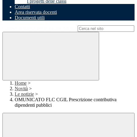
I progetti delle classi
Contatti
Area riservata docenti
Documenti utili
Campo di ricerca per le pagine del sito
Home
>
Novità
>
Le notizie
>
OMUNICATO FLC CGIL Prescrizione contributiva
dipendenti pubblici