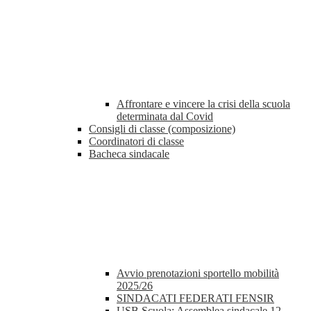
Affrontare e vincere la crisi della scuola
determinata dal Covid
Consigli di classe (composizione)
Coordinatori di classe
Bacheca sindacale
Avvio prenotazioni sportello mobilità
2025/26
SINDACATI FEDERATI FENSIR
USB Scuola: Assemblea sindacale 12