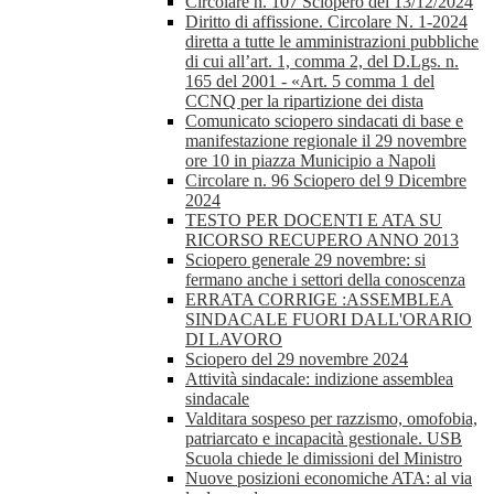
Circolare n. 107 Sciopero del 13/12/2024
Diritto di affissione. Circolare N. 1-2024
diretta a tutte le amministrazioni pubbliche
di cui all’art. 1, comma 2, del D.Lgs. n.
165 del 2001 - «Art. 5 comma 1 del
CCNQ per la ripartizione dei dista
Comunicato sciopero sindacati di base e
manifestazione regionale il 29 novembre
ore 10 in piazza Municipio a Napoli
Circolare n. 96 Sciopero del 9 Dicembre
2024
TESTO PER DOCENTI E ATA SU
RICORSO RECUPERO ANNO 2013
Sciopero generale 29 novembre: si
fermano anche i settori della conoscenza
ERRATA CORRIGE :ASSEMBLEA
SINDACALE FUORI DALL'ORARIO
DI LAVORO
Sciopero del 29 novembre 2024
Attività sindacale: indizione assemblea
sindacale
Valditara sospeso per razzismo, omofobia,
patriarcato e incapacità gestionale. USB
Scuola chiede le dimissioni del Ministro
Nuove posizioni economiche ATA: al via