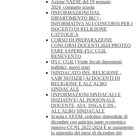
Azione SAESE del 19 gennaio
2024_comparto scuola
[INFORMAZIONI DAL
DIPARTIMENTO IRC] -
INFORMATIVA SUI CONCORSI PER I
DOCENTI DI RELIGIONE
CATTOLICA
CORSO DI PREPARAZIONE
CONCORSI DOCENTI 2024 PROTEO
FARE SAPERE-FLC CGIL
BENEVENTO
[FLC CGIL] Visite fiscali dipendenti
pubblici, nuovi orari
[SINDACATO INS. RELIGIONE -
SAIR NOTIZIE] AI DOCENTI DI
RELIGIONE E ALL'ALBO
SINDACALE
[INFORMAZIONI SINDACALI E
INIZIATIVE] AL PERSONALE
DOCENTE, ATA, DSGA E DS -
ALL'ALBO SINDACALE
Scuola e AFAM: cedolino stipendiale di
dicembre con anticipo parte economica
rinnovo CCNL 2022-2024 È in pagamento
lo stipendio del mese di dicembre del