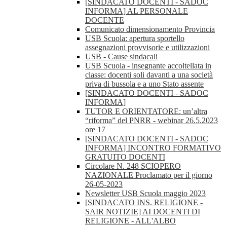
[SINDACATO DOCENTI - SADOC
INFORMA] AL PERSONALE
DOCENTE
Comunicato dimensionamento Provincia
USB Scuola: apertura sportello
assegnazioni provvisorie e utilizzazioni
USB - Cause sindacali
USB Scuola - insegnante accoltellata in
classe: docenti soli davanti a una società
priva di bussola e a uno Stato assente
[SINDACATO DOCENTI - SADOC
INFORMA]
TUTOR E ORIENTATORE: un’altra
“riforma” del PNRR - webinar 26.5.2023
ore 17
[SINDACATO DOCENTI - SADOC
INFORMA] INCONTRO FORMATIVO
GRATUITO DOCENTI
Circolare N. 248 SCIOPERO
NAZIONALE Proclamato per il giorno
26-05-2023
Newsletter USB Scuola maggio 2023
[SINDACATO INS. RELIGIONE -
SAIR NOTIZIE] AI DOCENTI DI
RELIGIONE - ALL'ALBO