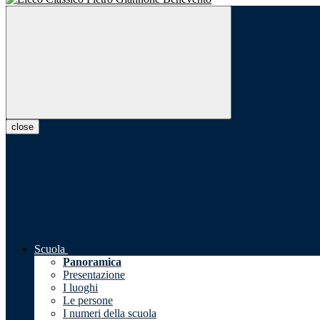
close
Scuola
Panoramica
Presentazione
I luoghi
Le persone
I numeri della scuola