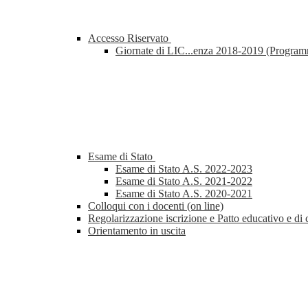
Accesso Riservato
Giornate di LIC...enza 2018-2019 (Progra
Esame di Stato
Esame di Stato A.S. 2022-2023
Esame di Stato A.S. 2021-2022
Esame di Stato A.S. 2020-2021
Colloqui con i docenti (on line)
Regolarizzazione iscrizione e Patto educativo e di 
Orientamento in uscita