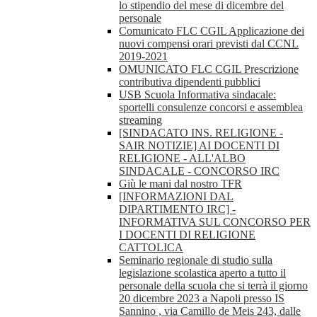
lo stipendio del mese di dicembre del
personale
Comunicato FLC CGIL Applicazione dei
nuovi compensi orari previsti dal CCNL
2019-2021
OMUNICATO FLC CGIL Prescrizione
contributiva dipendenti pubblici
USB Scuola Informativa sindacale:
sportelli consulenze concorsi e assemblea
streaming
[SINDACATO INS. RELIGIONE -
SAIR NOTIZIE] AI DOCENTI DI
RELIGIONE - ALL'ALBO
SINDACALE - CONCORSO IRC
Giù le mani dal nostro TFR
[INFORMAZIONI DAL
DIPARTIMENTO IRC] -
INFORMATIVA SUL CONCORSO PER
I DOCENTI DI RELIGIONE
CATTOLICA
Seminario regionale di studio sulla
legislazione scolastica aperto a tutto il
personale della scuola che si terrà il giorno
20 dicembre 2023 a Napoli presso IS
Sannino , via Camillo de Meis 243, dalle