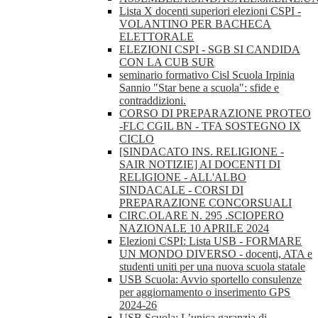
Lista X docenti superiori elezioni CSPI -
VOLANTINO PER BACHECA
ELETTORALE
ELEZIONI CSPI - SGB SI CANDIDA
CON LA CUB SUR
seminario formativo Cisl Scuola Irpinia
Sannio "Star bene a scuola": sfide e
contraddizioni.
CORSO DI PREPARAZIONE PROTEO
-FLC CGIL BN - TFA SOSTEGNO IX
CICLO
[SINDACATO INS. RELIGIONE -
SAIR NOTIZIE] AI DOCENTI DI
RELIGIONE - ALL'ALBO
SINDACALE - CORSI DI
PREPARAZIONE CONCORSUALI
CIRC.OLARE N. 295 .SCIOPERO
NAZIONALE 10 APRILE 2024
Elezioni CSPI: Lista USB - FORMARE
UN MONDO DIVERSO - docenti, ATA e
studenti uniti per una nuova scuola statale
USB Scuola: Avvio sportello consulenze
per aggiornamento o inserimento GPS
2024-26
USB Scuola: L’unica garanzia di