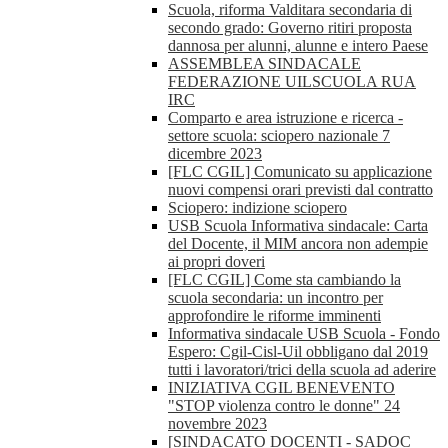
Scuola, riforma Valditara secondaria di
secondo grado: Governo ritiri proposta
dannosa per alunni, alunne e intero Paese
ASSEMBLEA SINDACALE
FEDERAZIONE UILSCUOLA RUA
IRC
Comparto e area istruzione e ricerca -
settore scuola: sciopero nazionale 7
dicembre 2023
[FLC CGIL] Comunicato su applicazione
nuovi compensi orari previsti dal contratto
Sciopero: indizione sciopero
USB Scuola Informativa sindacale: Carta
del Docente, il MIM ancora non adempie
ai propri doveri
[FLC CGIL] Come sta cambiando la
scuola secondaria: un incontro per
approfondire le riforme imminenti
Informativa sindacale USB Scuola - Fondo
Espero: Cgil-Cisl-Uil obbligano dal 2019
tutti i lavoratori/trici della scuola ad aderire
INIZIATIVA CGIL BENEVENTO
"STOP violenza contro le donne" 24
novembre 2023
[SINDACATO DOCENTI - SADOC