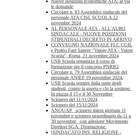
Nuove posizioni economiche ATA: al via
le domande
Circolare n. 83 Assemblea sindacale del
personale ATA CISL SCUOLA 22
novembre 2024
AL PERSONALE ATA - ALL'ALBO
SINDACALE - NUOVE POSIZIONI
STIPENDIALI DECRETO IN ARRIVO
CONVEGNO NAZIONALE FLC CGIL
e Proteo Fare Sapere "Valore ATA - Valore
Scuola", Roma, 21 novembre 2024
USB Scuola organizza il corso di
formazione per il concorso PNRR2
Circolare n. 79 Assemblea sindacale del
personale ANIEF 19 novembre 2024.
USB Scuola sempre dalla parte degli
studenti, contro la guerra e chi la sostiene.
In piazza il 15 e il 30 Novembre
Sciopero del 11/11/2024
Sciopero del 15/11/2024
ANQUAP_ sciopero intera giornata 11
novembre e sciopero straordinario da 11 a
30 novembre_ con adesione Movimento
Direttori SGA. Diramazione.
[SINDACATO INS. RELIGIONE -