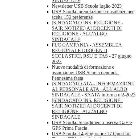
SINDACALE
Newsletter USB Scuola luglio 2023
USB Scuola: prenotazione consulenze per
scelta 150 preferenze
[SINDACATO INS. RELIGIONE -
SAIR NOTIZIE] AI DOCENTI DI
RELIGIONE - ALL'ALBO
SINDACALE
FLC CAMPANIA - ASSEMBLEA
REGIONALE DIRIGENTI
SCOLASTICI, RSU E TAS - 27 giugno
2023
Nuove modalità di formazione e
assunzione: USB Scuola denuncia
l’ennesima farsa
[SINDACATO ATA - INFORMAZIONI]
AL PERSONALE ATA - ALL'ALBO
SINDACALE - SAATA Informa n.2-2023
[SINDACATO INS. RELIGIONE -
SAIR NOTIZIE] AI DOCENTI DI
RELIGIONE - ALL'ALBO
SINDACALE
USB Scuola: Scioglimento riserva GaE e
GPS Prima Fascia
USB Scuola: 14 giugno ore 17 Question