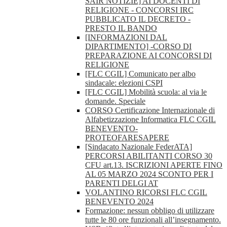
SAIR NOTIZIE] AI DOCENTI DI
RELIGIONE - CONCORSI IRC
PUBBLICATO IL DECRETO -
PRESTO IL BANDO
[INFORMAZIONI DAL
DIPARTIMENTO] -CORSO DI
PREPARAZIONE AI CONCORSI DI
RELIGIONE
[FLC CGIL] Comunicato per albo
sindacale: elezioni CSPI
[FLC CGIL] Mobilità scuola: al via le
domande. Speciale
CORSO Certificazione Internazionale di
Alfabetizzazione Informatica FLC CGIL
BENEVENTO-
PROTEOFARESAPERE
[Sindacato Nazionale FederATA]
PERCORSI ABILITANTI CORSO 30
CFU art.13. ISCRIZIONI APERTE FINO
AL 05 MARZO 2024 SCONTO PER I
PARENTI DELGI AT
VOLANTINO RICORSI FLC CGIL
BENEVENTO 2024
Formazione: nessun obbligo di utilizzare
tutte le 80 ore funzionali all’insegnamento.