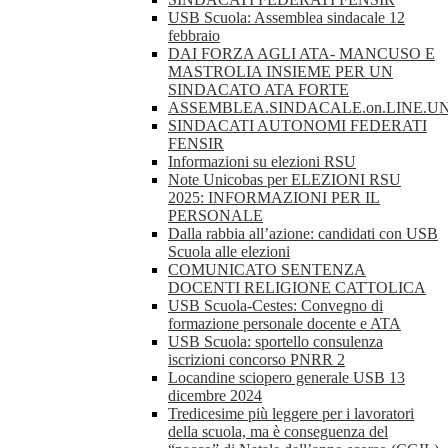
USB Scuola: Assemblea sindacale 12
febbraio
DAI FORZA AGLI ATA- MANCUSO E
MASTROLIA INSIEME PER UN
SINDACATO ATA FORTE
ASSEMBLEA.SINDACALE.on.LINE.UN
SINDACATI AUTONOMI FEDERATI
FENSIR
Informazioni su elezioni RSU
Note Unicobas per ELEZIONI RSU
2025: INFORMAZIONI PER IL
PERSONALE
Dalla rabbia all’azione: candidati con USB
Scuola alle elezioni
COMUNICATO SENTENZA
DOCENTI RELIGIONE CATTOLICA
USB Scuola-Cestes: Convegno di
formazione personale docente e ATA
USB Scuola: sportello consulenza
iscrizioni concorso PNRR 2
Locandine sciopero generale USB 13
dicembre 2024
Tredicesime più leggere per i lavoratori
della scuola, ma è conseguenza del