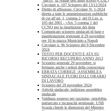
“pacco” di Natale dell’anno scorso (CGIL)
Circolare n. 107 Sciopero del 13/12/2024
Diritto di affissione. Circolare N. 1-2024
diretta a tutte le amministrazioni pubbliche
di cui all’art. 1, comma 2, del D.Lgs. n.
165 del 2001 - «Art. 5 comma 1 del
CCNQ per la ripartizione dei dista
Comunicato sciopero sindacati di base e
manifestazione regionale il 29 novembre
ore 10 in piazza Municipio a Napoli
Circolare n. 96 Sciopero del 9 Dicembre
2024
TESTO PER DOCENTI E ATA SU
RICORSO RECUPERO ANNO 2013
Sciopero generale 29 novembre: si
fermano anche i settori della conoscenza
ERRATA CORRIGE :ASSEMBLEA
SINDACALE FUORI DALL'ORARIO
DI LAVORO
Sciopero del 29 novembre 2024
Attività sindacale: indizione assemblea
sindacale
Valditara sospeso per razzismo, omofobia,
patriarcato e incapacità gestionale. USB
Scuola chiede le dimissioni del Ministro