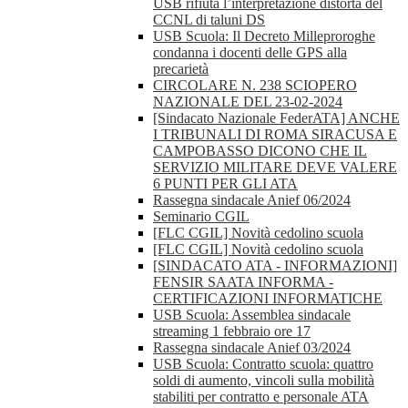
USB rifiuta l’interpretazione distorta del
CCNL di taluni DS
USB Scuola: Il Decreto Milleproroghe
condanna i docenti delle GPS alla
precarietà
CIRCOLARE N. 238 SCIOPERO
NAZIONALE DEL 23-02-2024
[Sindacato Nazionale FederATA] ANCHE
I TRIBUNALI DI ROMA SIRACUSA E
CAMPOBASSO DICONO CHE IL
SERVIZIO MILITARE DEVE VALERE
6 PUNTI PER GLI ATA
Rassegna sindacale Anief 06/2024
Seminario CGIL
[FLC CGIL] Novità cedolino scuola
[FLC CGIL] Novità cedolino scuola
[SINDACATO ATA - INFORMAZIONI]
FENSIR SAATA INFORMA -
CERTIFICAZIONI INFORMATICHE
USB Scuola: Assemblea sindacale
streaming 1 febbraio ore 17
Rassegna sindacale Anief 03/2024
USB Scuola: Contratto scuola: quattro
soldi di aumento, vincoli sulla mobilità
stabiliti per contratto e personale ATA