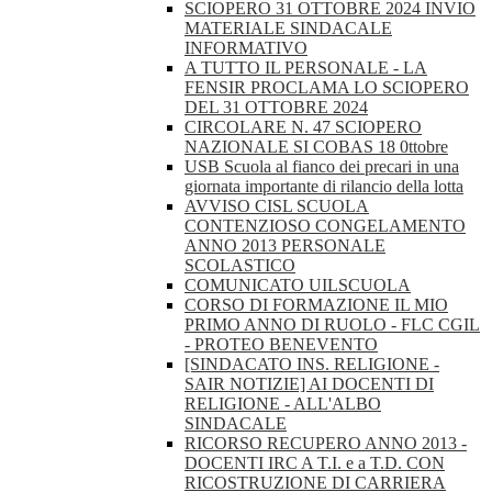
SCIOPERO 31 OTTOBRE 2024 INVIO
MATERIALE SINDACALE
INFORMATIVO
A TUTTO IL PERSONALE - LA
FENSIR PROCLAMA LO SCIOPERO
DEL 31 OTTOBRE 2024
CIRCOLARE N. 47 SCIOPERO
NAZIONALE SI COBAS 18 0ttobre
USB Scuola al fianco dei precari in una
giornata importante di rilancio della lotta
AVVISO CISL SCUOLA
CONTENZIOSO CONGELAMENTO
ANNO 2013 PERSONALE
SCOLASTICO
COMUNICATO UILSCUOLA
CORSO DI FORMAZIONE IL MIO
PRIMO ANNO DI RUOLO - FLC CGIL
- PROTEO BENEVENTO
[SINDACATO INS. RELIGIONE -
SAIR NOTIZIE] AI DOCENTI DI
RELIGIONE - ALL'ALBO
SINDACALE
RICORSO RECUPERO ANNO 2013 -
DOCENTI IRC A T.I. e a T.D. CON
RICOSTRUZIONE DI CARRIERA