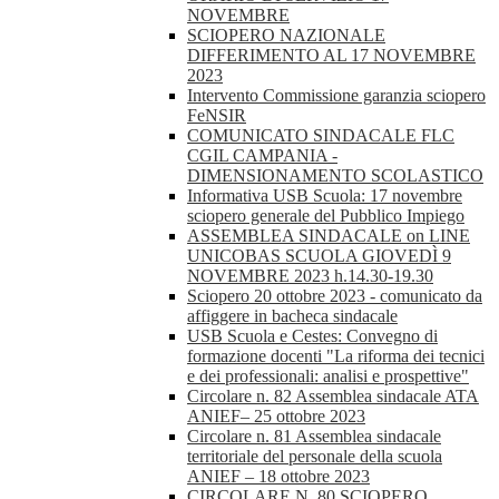
NOVEMBRE
SCIOPERO NAZIONALE
DIFFERIMENTO AL 17 NOVEMBRE
2023
Intervento Commissione garanzia sciopero
FeNSIR
COMUNICATO SINDACALE FLC
CGIL CAMPANIA -
DIMENSIONAMENTO SCOLASTICO
Informativa USB Scuola: 17 novembre
sciopero generale del Pubblico Impiego
ASSEMBLEA SINDACALE on LINE
UNICOBAS SCUOLA GIOVEDÌ 9
NOVEMBRE 2023 h.14.30-19.30
Sciopero 20 ottobre 2023 - comunicato da
affiggere in bacheca sindacale
USB Scuola e Cestes: Convegno di
formazione docenti "La riforma dei tecnici
e dei professionali: analisi e prospettive"
Circolare n. 82 Assemblea sindacale ATA
ANIEF– 25 ottobre 2023
Circolare n. 81 Assemblea sindacale
territoriale del personale della scuola
ANIEF – 18 ottobre 2023
CIRCOLARE N. 80 SCIOPERO