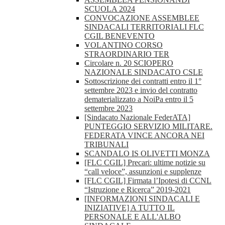
SCUOLA 2024
CONVOCAZIONE ASSEMBLEE
SINDACALI TERRITORIALI FLC
CGIL BENEVENTO
VOLANTINO CORSO
STRAORDINARIO TER
Circolare n. 20 SCIOPERO
NAZIONALE SINDACATO CSLE
Sottoscrizione dei contratti entro il 1°
settembre 2023 e invio del contratto
dematerializzato a NoiPa entro il 5
settembre 2023
[Sindacato Nazionale FederATA]
PUNTEGGIO SERVIZIO MILITARE.
FEDERATA VINCE ANCORA NEI
TRIBUNALI
SCANDALO IS OLIVETTI MONZA
[FLC CGIL] Precari: ultime notizie su
“call veloce”, assunzioni e supplenze
[FLC CGIL] Firmata l’Ipotesi di CCNL
“Istruzione e Ricerca” 2019-2021
[INFORMAZIONI SINDACALI E
INIZIATIVE] A TUTTO IL
PERSONALE E ALL'ALBO