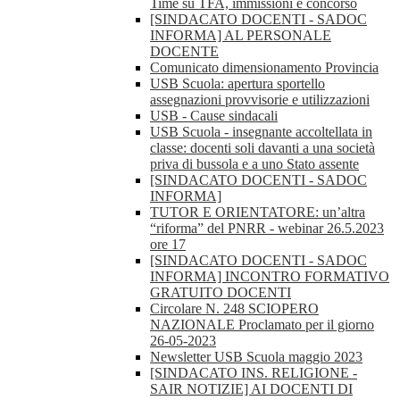
Time su TFA, immissioni e concorso
[SINDACATO DOCENTI - SADOC
INFORMA] AL PERSONALE
DOCENTE
Comunicato dimensionamento Provincia
USB Scuola: apertura sportello
assegnazioni provvisorie e utilizzazioni
USB - Cause sindacali
USB Scuola - insegnante accoltellata in
classe: docenti soli davanti a una società
priva di bussola e a uno Stato assente
[SINDACATO DOCENTI - SADOC
INFORMA]
TUTOR E ORIENTATORE: un’altra
“riforma” del PNRR - webinar 26.5.2023
ore 17
[SINDACATO DOCENTI - SADOC
INFORMA] INCONTRO FORMATIVO
GRATUITO DOCENTI
Circolare N. 248 SCIOPERO
NAZIONALE Proclamato per il giorno
26-05-2023
Newsletter USB Scuola maggio 2023
[SINDACATO INS. RELIGIONE -
SAIR NOTIZIE] AI DOCENTI DI