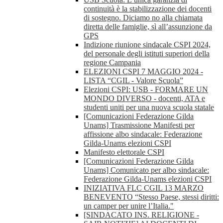
continuità è la stabilizzazione dei docenti
di sostegno. Diciamo no alla chiamata
diretta delle famiglie, sì all’assunzione da
GPS
Indizione riunione sindacale CSPI 2024,
del personale degli istituti superiori della
regione Campania
ELEZIONI CSPI 7 MAGGIO 2024 -
LISTA “CGIL - Valore Scuola”
Elezioni CSPI: USB - FORMARE UN
MONDO DIVERSO - docenti, ATA e
studenti uniti per una nuova scuola statale
[Comunicazioni Federazione Gilda
Unams] Trasmissione Manifesti per
affissione albo sindacale: Federazione
Gilda-Unams elezioni CSPI
Manifesto elettorale CSPI
[Comunicazioni Federazione Gilda
Unams] Comunicato per albo sindacale:
Federazione Gilda-Unams elezioni CSPI
INIZIATIVA FLC CGIL 13 MARZO
BENEVENTO “Stesso Paese, stessi diritti:
un camper per unire l’Italia."
[SINDACATO INS. RELIGIONE -