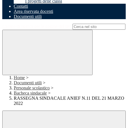
I progetti delle classi
Contatti
Area riservata docenti
Documenti utili
Campo di ricerca per le pagine del sito
Home
>
Documenti utili
>
Personale scolastico
>
Bacheca sindacale
>
RASSEGNA SINDACALE ANIEF N.11 DEL 21 MARZO
2022