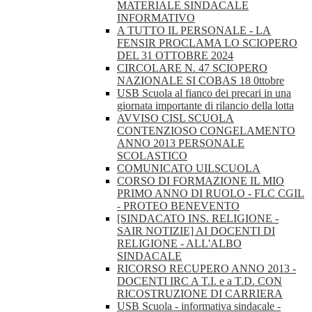
MATERIALE SINDACALE
INFORMATIVO
A TUTTO IL PERSONALE - LA
FENSIR PROCLAMA LO SCIOPERO
DEL 31 OTTOBRE 2024
CIRCOLARE N. 47 SCIOPERO
NAZIONALE SI COBAS 18 0ttobre
USB Scuola al fianco dei precari in una
giornata importante di rilancio della lotta
AVVISO CISL SCUOLA
CONTENZIOSO CONGELAMENTO
ANNO 2013 PERSONALE
SCOLASTICO
COMUNICATO UILSCUOLA
CORSO DI FORMAZIONE IL MIO
PRIMO ANNO DI RUOLO - FLC CGIL
- PROTEO BENEVENTO
[SINDACATO INS. RELIGIONE -
SAIR NOTIZIE] AI DOCENTI DI
RELIGIONE - ALL'ALBO
SINDACALE
RICORSO RECUPERO ANNO 2013 -
DOCENTI IRC A T.I. e a T.D. CON
RICOSTRUZIONE DI CARRIERA
USB Scuola - informativa sindacale -