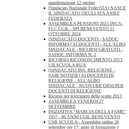
manifestazione 12 ottobre
[Sindacato Nazionale FederATA] NASCE
IL SINDACATO DEGLI ATA ANIEF
FEDERATA
ASSEMBLEA PENSIONI 2025 INCA-
FLC CGIL - SPI BENEVENTO 11
OTTOBRE 2024
[SINDACATO DOCENTI - SADOC
INFORMA] AI DOCENTI - ALL'ALBO
SINDACALE - RICORSI GRATUITI -
SADOC INFORMA N. 2
RICORSO RICONOSCIMENTO 2013
UILSCUOLA RUA
[SINDACATO INS. RELIGIONE -
SAIR NOTIZIE] AI DOCENTI DI
RELIGIONE - ALL'ALBO
SINDACALE - NUOVI RICORSI PER
DOCENTI DI RELIGIONE
Ricorso per il recupero dello scatto 2013
ASSEMBLEA VENERDI 27
SETTEMBRE
INIZIATIVA "MARCIA DELLA FAME"
1957 - 80 ANNI CGIL BENEVENTO
USB SCUOLA - Assemblea online 26
settembre ore 17: anno di formazione e