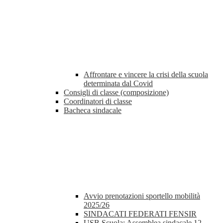
Affrontare e vincere la crisi della scuola
determinata dal Covid
Consigli di classe (composizione)
Coordinatori di classe
Bacheca sindacale
Avvio prenotazioni sportello mobilità
2025/26
SINDACATI FEDERATI FENSIR
USB Scuola: Assemblea sindacale 12