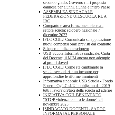
secondo grado: Governo ritiri proposta
dannosa per alunni, alunne e intero Paese
ASSEMBLEA SINDACALE
FEDERAZIONE UILSCUOLA RUA
IRC
Comparto e area istruzione e ricerca -
settore scuola: sciopero nazionale 7
dicembre 2023
[FLC CGIL] Comunicato su applicazione
nuovi compensi orari previsti dal contratto
Sciopero: indizione sciopero
USB Scuola Informativa sindacale: Carta
del Docente, il MIM ancora non adempie
ai propri doveri
[FLC CGIL] Come sta cambiando la
scuola secondaria: un incontro per
approfondire le riforme imminenti
Informativa sindacale USB Scuola - Fondo
Espero: Cgil-Cisl-Uil obbligano dal 2019
tutti i lavoratori/trici della scuola ad aderire
INIZIATIVA CGIL BENEVENTO
"STOP violenza contro le donne" 24
novembre 2023
[SINDACATO DOCENTI - SADOC
INFORMA] AL PERSONALE