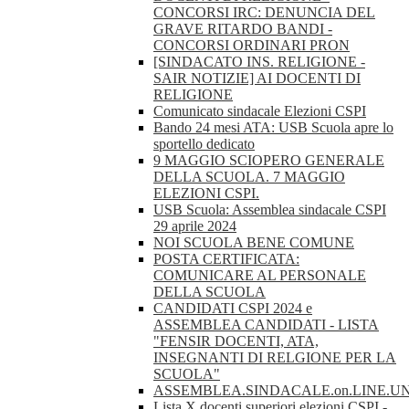
CONCORSI IRC: DENUNCIA DEL
GRAVE RITARDO BANDI -
CONCORSI ORDINARI PRON
[SINDACATO INS. RELIGIONE -
SAIR NOTIZIE] AI DOCENTI DI
RELIGIONE
Comunicato sindacale Elezioni CSPI
Bando 24 mesi ATA: USB Scuola apre lo
sportello dedicato
9 MAGGIO SCIOPERO GENERALE
DELLA SCUOLA. 7 MAGGIO
ELEZIONI CSPI.
USB Scuola: Assemblea sindacale CSPI
29 aprile 2024
NOI SCUOLA BENE COMUNE
POSTA CERTIFICATA:
COMUNICARE AL PERSONALE
DELLA SCUOLA
CANDIDATI CSPI 2024 e
ASSEMBLEA CANDIDATI - LISTA
"FENSIR DOCENTI, ATA,
INSEGNANTI DI RELGIONE PER LA
SCUOLA"
ASSEMBLEA.SINDACALE.on.LINE.U
Lista X docenti superiori elezioni CSPI -