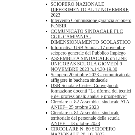
SCIOPERO NAZIONALE
DIFFERIMENTO AL 17 NOVEMBRE
2023
Intervento Commissione garanzia sciopero
FeNSIR
COMUNICATO SINDACALE FLC
CGIL CAMPANIA -
DIMENSIONAMENTO SCOLASTICO
Informativa USB Scuola: 17 novembre
sciopero generale del Pubblico Impiego
ASSEMBLEA SINDACALE on LINE
UNICOBAS SCUOLA GIOVEDÌ 9
NOVEMBRE 2023 h.14.30-19.30
Sciopero 20 ottobre 2023 - comunicato da
affiggere in bacheca sindacale
USB Scuola e Cestes: Convegno di
formazione docenti "La riforma dei tecnici
e dei professionali: analisi e prospettive"
Circolare n. 82 Assemblea sindacale ATA
ANIEF– 25 ottobre 2023
Circolare n. 81 Assemblea sindacale
territoriale del personale della scuola
ANIEF – 18 ottobre 2023
CIRCOLARE N. 80 SCIOPERO
NAZIONALE 20_10_2023