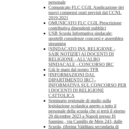
personale
Comunicato FLC CGIL Applicazione dei
nuovi compensi orari previsti dal CCNL
2019-2021
OMUNICATO FLC CGIL Prescrizione
contributiva dipendenti pubblici
USB Scuola Informativa sindacale:
sportelli consulenze concorsi e assemblea
streaming
[SINDACATO INS. RELIGIONE -
SAIR NOTIZIE] AI DOCENTI DI
RELIGIONE - ALL'ALBO
SINDACALE - CONCORSO IRC
Giù le mani dal nostro TFR
[INFORMAZIONI DAL
DIPARTIMENTO IRC] -
INFORMATIVA SUL CONCORSO PER
I DOCENTI DI RELIGIONE
CATTOLICA
Seminario regionale di studio sulla
legislazione scolastica aperto a tutto il
personale della scuola che si terrà il giorno
20 dicembre 2023 a Napoli presso IS
Sannino , via Camillo de Meis 243, dalle
Scuola, riforma Valditara secondaria di