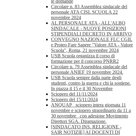
le domande
Circolare n. 83 Assemblea sindacale del
personale ATA CISL SCUOLA 22
novembre 2024
AL PERSONALE ATA - ALL'ALBO
SINDACALE - NUOVE POSIZIONI
STIPENDIALI DECRETO IN ARRIVO
CONVEGNO NAZIONALE FLC CGIL
e Proteo Fare Sapere "Valore ATA - Valore
Scuola", Roma, 21 novembre 2024
USB Scuola organizza il corso di
formazione per il concorso PNRR2
Circolare n. 79 Assemblea sindacale del
personale ANIEF 19 novembre 2024.
USB Scuola sempre dalla parte degli
studenti, contro la guerra e chi la sostiene.
In piazza il 15 e il 30 Novembre
Sciopero del 11/11/2024
Sciopero del 15/11/2024
ANQUAP_ sciopero intera giornata 11
novembre e sciopero straordinario da 11 a
30 novembre_ con adesione Movimento
Direttori SGA. Diramazione.
[SINDACATO INS. RELIGIONE -
SAIR NOTIZIE] AI DOCENTI DI