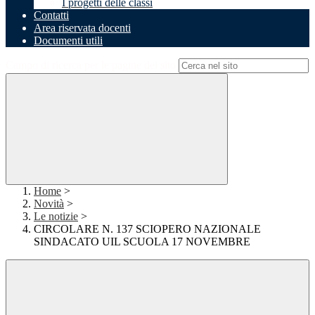
I progetti delle classi
Contatti
Area riservata docenti
Documenti utili
Campo di ricerca per le pagine del sito
Home
>
Novità
>
Le notizie
>
CIRCOLARE N. 137 SCIOPERO NAZIONALE
SINDACATO UIL SCUOLA 17 NOVEMBRE