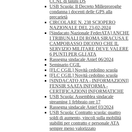
CCNL di taluni DS
USB Scuola: Il Decreto Milleproroghe
condanna i docenti delle GPS alla
precarietà
CIRCOLARE N. 238 SCIOPERO
NAZIONALE DEL 23-02-2024
[Sindacato Nazionale FederATA] ANCHE
I TRIBUNALI DI ROMA SIRACUSA E
CAMPOBASSO DICONO CHE IL
SERVIZIO MILITARE DEVE VALERE
6 PUNTI PER GLI ATA
Rassegna sindacale Anief 06/2024
Seminario CGIL
[FLC CGIL] Novità cedolino scuola
[FLC CGIL] Novità cedolino scuola
[SINDACATO ATA - INFORMAZIONI]
FENSIR SAATA INFORMA -
CERTIFICAZIONI INFORMATICHE
USB Scuola: Assemblea sindacale
streaming 1 febbraio ore 17
Rassegna sindacale Anief 03/2024
USB Scuola: Contratto scuola: quattro
soldi di aumento, vincoli sulla mobilità
stabiliti per contratto e personale ATA
sempre meno valorizzato