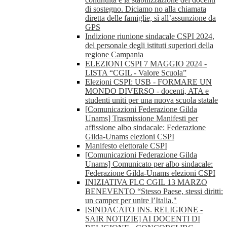
di sostegno. Diciamo no alla chiamata
diretta delle famiglie, sì all’assunzione da
GPS
Indizione riunione sindacale CSPI 2024,
del personale degli istituti superiori della
regione Campania
ELEZIONI CSPI 7 MAGGIO 2024 -
LISTA “CGIL - Valore Scuola”
Elezioni CSPI: USB - FORMARE UN
MONDO DIVERSO - docenti, ATA e
studenti uniti per una nuova scuola statale
[Comunicazioni Federazione Gilda
Unams] Trasmissione Manifesti per
affissione albo sindacale: Federazione
Gilda-Unams elezioni CSPI
Manifesto elettorale CSPI
[Comunicazioni Federazione Gilda
Unams] Comunicato per albo sindacale:
Federazione Gilda-Unams elezioni CSPI
INIZIATIVA FLC CGIL 13 MARZO
BENEVENTO “Stesso Paese, stessi diritti:
un camper per unire l’Italia."
[SINDACATO INS. RELIGIONE -
SAIR NOTIZIE] AI DOCENTI DI