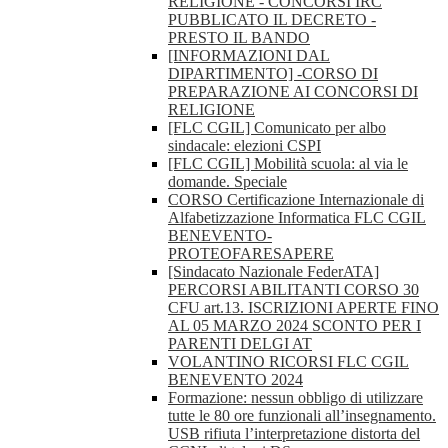
RELIGIONE - CONCORSI IRC
PUBBLICATO IL DECRETO -
PRESTO IL BANDO
[INFORMAZIONI DAL
DIPARTIMENTO] -CORSO DI
PREPARAZIONE AI CONCORSI DI
RELIGIONE
[FLC CGIL] Comunicato per albo
sindacale: elezioni CSPI
[FLC CGIL] Mobilità scuola: al via le
domande. Speciale
CORSO Certificazione Internazionale di
Alfabetizzazione Informatica FLC CGIL
BENEVENTO-
PROTEOFARESAPERE
[Sindacato Nazionale FederATA]
PERCORSI ABILITANTI CORSO 30
CFU art.13. ISCRIZIONI APERTE FINO
AL 05 MARZO 2024 SCONTO PER I
PARENTI DELGI AT
VOLANTINO RICORSI FLC CGIL
BENEVENTO 2024
Formazione: nessun obbligo di utilizzare
tutte le 80 ore funzionali all’insegnamento.
USB rifiuta l’interpretazione distorta del