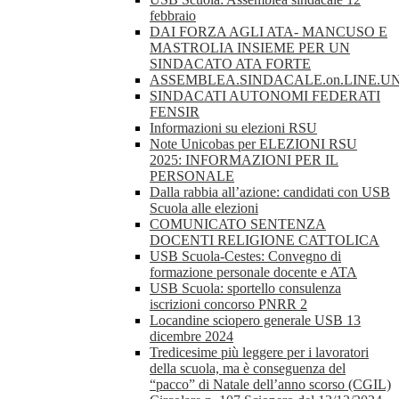
febbraio
DAI FORZA AGLI ATA- MANCUSO E
MASTROLIA INSIEME PER UN
SINDACATO ATA FORTE
ASSEMBLEA.SINDACALE.on.LINE.UN
SINDACATI AUTONOMI FEDERATI
FENSIR
Informazioni su elezioni RSU
Note Unicobas per ELEZIONI RSU
2025: INFORMAZIONI PER IL
PERSONALE
Dalla rabbia all’azione: candidati con USB
Scuola alle elezioni
COMUNICATO SENTENZA
DOCENTI RELIGIONE CATTOLICA
USB Scuola-Cestes: Convegno di
formazione personale docente e ATA
USB Scuola: sportello consulenza
iscrizioni concorso PNRR 2
Locandine sciopero generale USB 13
dicembre 2024
Tredicesime più leggere per i lavoratori
della scuola, ma è conseguenza del
“pacco” di Natale dell’anno scorso (CGIL)