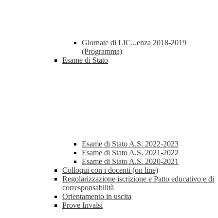
Giornate di LIC...enza 2018-2019
(Programma)
Esame di Stato
Esame di Stato A.S. 2022-2023
Esame di Stato A.S. 2021-2022
Esame di Stato A.S. 2020-2021
Colloqui con i docenti (on line)
Regolarizzazione iscrizione e Patto educativo e di
corresponsabilità
Orientamento in uscita
Prove Invalsi