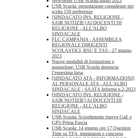
Newsletter USB Scuola luglio 2023
USB Scuola: prenotazione consulenze per
scelta 150 preferenze
[SINDACATO INS. RELIGIONE -
SAIR NOTIZIE] AI DOCENTI DI
RELIGIONE - ALL'ALBO
SINDACALE
FLC CAMPANIA - ASSEMBLEA
REGIONALE DIRIGENTI
SCOLASTICI, RSU E TAS - 27 giugno
2023
Nuove modalità di formazione e
assunzione: USB Scuola denuncia
l’ennesima farsa
[SINDACATO ATA - INFORMAZIONI]
AL PERSONALE ATA - ALL'ALBO
SINDACALE - SAATA Informa n.2-2023
[SINDACATO INS. RELIGIONE -
SAIR NOTIZIE] AI DOCENTI DI
RELIGIONE - ALL'ALBO
SINDACALE
USB Scuola: Scioglimento riserva GaE e
GPS Prima Fascia
USB Scuola: 14 giugno ore 17 Question
Time su TFA, immissioni e concorso