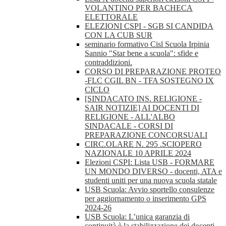
VOLANTINO PER BACHECA
ELETTORALE
ELEZIONI CSPI - SGB SI CANDIDA
CON LA CUB SUR
seminario formativo Cisl Scuola Irpinia
Sannio "Star bene a scuola": sfide e
contraddizioni.
CORSO DI PREPARAZIONE PROTEO
-FLC CGIL BN - TFA SOSTEGNO IX
CICLO
[SINDACATO INS. RELIGIONE -
SAIR NOTIZIE] AI DOCENTI DI
RELIGIONE - ALL'ALBO
SINDACALE - CORSI DI
PREPARAZIONE CONCORSUALI
CIRC.OLARE N. 295 .SCIOPERO
NAZIONALE 10 APRILE 2024
Elezioni CSPI: Lista USB - FORMARE
UN MONDO DIVERSO - docenti, ATA e
studenti uniti per una nuova scuola statale
USB Scuola: Avvio sportello consulenze
per aggiornamento o inserimento GPS
2024-26
USB Scuola: L’unica garanzia di
continuità è la stabilizzazione dei docenti