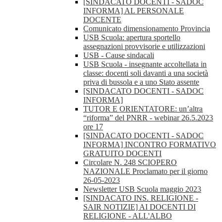
[SINDACATO DOCENTI - SADOC
INFORMA] AL PERSONALE
DOCENTE
Comunicato dimensionamento Provincia
USB Scuola: apertura sportello
assegnazioni provvisorie e utilizzazioni
USB - Cause sindacali
USB Scuola - insegnante accoltellata in
classe: docenti soli davanti a una società
priva di bussola e a uno Stato assente
[SINDACATO DOCENTI - SADOC
INFORMA]
TUTOR E ORIENTATORE: un’altra
“riforma” del PNRR - webinar 26.5.2023
ore 17
[SINDACATO DOCENTI - SADOC
INFORMA] INCONTRO FORMATIVO
GRATUITO DOCENTI
Circolare N. 248 SCIOPERO
NAZIONALE Proclamato per il giorno
26-05-2023
Newsletter USB Scuola maggio 2023
[SINDACATO INS. RELIGIONE -
SAIR NOTIZIE] AI DOCENTI DI
RELIGIONE - ALL'ALBO