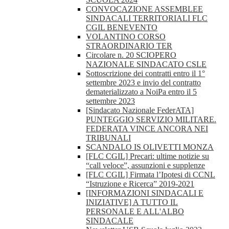
CONVOCAZIONE ASSEMBLEE
SINDACALI TERRITORIALI FLC
CGIL BENEVENTO
VOLANTINO CORSO
STRAORDINARIO TER
Circolare n. 20 SCIOPERO
NAZIONALE SINDACATO CSLE
Sottoscrizione dei contratti entro il 1°
settembre 2023 e invio del contratto
dematerializzato a NoiPa entro il 5
settembre 2023
[Sindacato Nazionale FederATA]
PUNTEGGIO SERVIZIO MILITARE.
FEDERATA VINCE ANCORA NEI
TRIBUNALI
SCANDALO IS OLIVETTI MONZA
[FLC CGIL] Precari: ultime notizie su
“call veloce”, assunzioni e supplenze
[FLC CGIL] Firmata l’Ipotesi di CCNL
“Istruzione e Ricerca” 2019-2021
[INFORMAZIONI SINDACALI E
INIZIATIVE] A TUTTO IL
PERSONALE E ALL'ALBO
SINDACALE