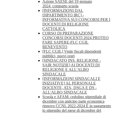
Azione SAESE del 19 gennaio
2024_comparto scuola
[INFORMAZIONI DAL
DIPARTIMENTO IRC] -
INFORMATIVA SUI CONCORSI PER I
DOCENTI DI RELIGIONE
CATTOLICA
CORSO DI PREPARAZIONE
CONCORSI DOCENTI 2024 PROTEO
FARE SAPERE-FLC CGIL
BENEVENTO
[FLC CGIL] Visite fiscali dipendenti
pubblici, nuovi orari
[SINDACATO INS. RELIGIONE -
SAIR NOTIZIE] AI DOCENTI DI
RELIGIONE E ALL'ALBO
SINDACALE
[INFORMAZIONI SINDACALI E
INIZIATIVE] AL PERSONALE
DOCENTE, ATA, DSGA E DS -
ALL'ALBO SINDACALE
Scuola e AFAM: cedolino stipendiale di
dicembre con anticipo parte economica
rinnovo CCNL 2022-2024 È in pagamento
lo stipendio del mese di dicembre del