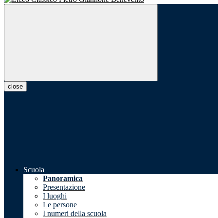
close
Scuola
Panoramica
Presentazione
I luoghi
Le persone
I numeri della scuola