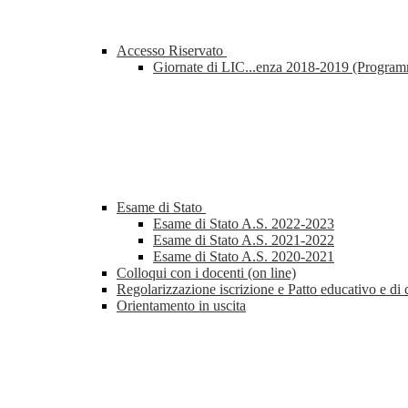
Accesso Riservato
Giornate di LIC...enza 2018-2019 (Progra
Esame di Stato
Esame di Stato A.S. 2022-2023
Esame di Stato A.S. 2021-2022
Esame di Stato A.S. 2020-2021
Colloqui con i docenti (on line)
Regolarizzazione iscrizione e Patto educativo e di 
Orientamento in uscita