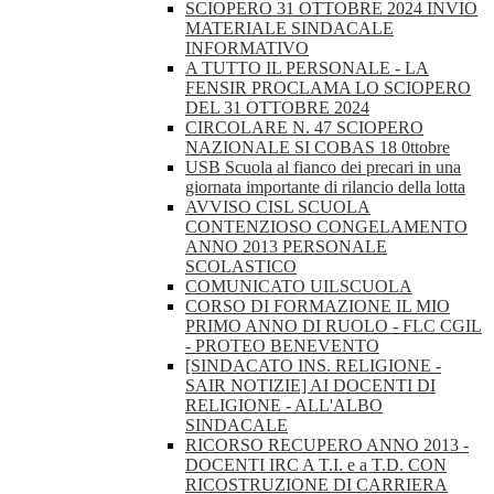
SCIOPERO 31 OTTOBRE 2024 INVIO
MATERIALE SINDACALE
INFORMATIVO
A TUTTO IL PERSONALE - LA
FENSIR PROCLAMA LO SCIOPERO
DEL 31 OTTOBRE 2024
CIRCOLARE N. 47 SCIOPERO
NAZIONALE SI COBAS 18 0ttobre
USB Scuola al fianco dei precari in una
giornata importante di rilancio della lotta
AVVISO CISL SCUOLA
CONTENZIOSO CONGELAMENTO
ANNO 2013 PERSONALE
SCOLASTICO
COMUNICATO UILSCUOLA
CORSO DI FORMAZIONE IL MIO
PRIMO ANNO DI RUOLO - FLC CGIL
- PROTEO BENEVENTO
[SINDACATO INS. RELIGIONE -
SAIR NOTIZIE] AI DOCENTI DI
RELIGIONE - ALL'ALBO
SINDACALE
RICORSO RECUPERO ANNO 2013 -
DOCENTI IRC A T.I. e a T.D. CON
RICOSTRUZIONE DI CARRIERA