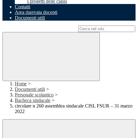
I progetti delle classi
Contatti
Area riservata docenti
Documenti utili
Campo di ricerca per le pagine del sito
Home
>
Documenti utili
>
Personale scolastico
>
Bacheca sindacale
>
circolare n 260 assemblea sindacale CISL FSUR – 31 marzo
2022