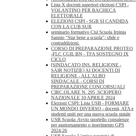
Lista X docenti superiori elezioni CSPI -
VOLANTINO PER BACHECA
ELETTORALE
ELEZIONI CSPI - SGB SI CANDIDA
CON LA CUB SUR
seminario formativo Cisl Scuola Irpinia
Sannio "Star bene a scuola": sfide e
contraddizioni.
CORSO DI PREPARAZIONE PROTEO
-FLC CGIL BN - TFA SOSTEGNO IX
CICLO
[SINDACATO INS. RELIGIONE -
SAIR NOTIZIE] AI DOCENTI DI
RELIGIONE - ALL'ALBO
SINDACALE - CORSI DI
PREPARAZIONE CONCORSUALI
CIRC.OLARE N. 295 .SCIOPERO
NAZIONALE 10 APRILE 2024
Elezioni CSPI: Lista USB - FORMARE
UN MONDO DIVERSO - docenti, ATA e
studenti uniti per una nuova scuola statale
USB Scuola: Avvio sportello consulenze
per aggiornamento o inserimento GPS
2024-26
USB Scuola: L’unica garanzia di