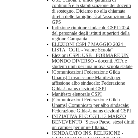
continuità è la stabilizzazione dei docenti
di sostegno. Diciamo no alla chiamata
diretta delle famiglie, sì all’assunzione da
GPS
Indizione riunione sindacale CSPI 2024,
del personale degli istituti superiori della
regione Campania
ELEZIONI CSPI 7 MAGGIO 2024 -
LISTA “CGIL - Valore Scuola”
Elezioni CSPI: USB - FORMARE UN
MONDO DIVERSO - docenti, ATA e
studenti uniti per una nuova scuola statale
[Comunicazioni Federazione Gilda
Unams] Trasmissione Manifesti per
affissione albo sindacale: Federazione
Gilda-Unams elezioni CSPI
Manifesto elettorale CSPI
[Comunicazioni Federazione Gilda
Unams] Comunicato per albo sindacale:
Federazione Gilda-Unams elezioni CSPI
INIZIATIVA FLC CGIL 13 MARZO
BENEVENTO “Stesso Paese, stessi diritti:
un camper per unire l’Italia."
[SINDACATO INS. RELIGIONE -