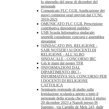
lo stipendio del mese di dicembre del
personale
Comunicato FLC CGIL Applicazione dei
nuovi compensi orari previsti dal CCNL
2019-2021
OMUNICATO FLC CGIL Prescrizione
contributiva dipendenti pubblici
USB Scuola Informativa sindacale:
sportelli consulenze concorsi e assemblea
streaming
[SINDACATO INS. RELIGIONE -
SAIR NOTIZIE] AI DOCENTI DI
RELIGIONE - ALL'ALBO
SINDACALE - CONCORSO IRC
Giù le mani dal nostro TFR
[INFORMAZIONI DAL
DIPARTIMENTO IRC] -
INFORMATIVA SUL CONCORSO PER
I DOCENTI DI RELIGIONE
CATTOLICA
Seminario regionale di studio sulla
legislazione scolastica aperto a tutto il
personale della scuola che si terrà il giorno
20 dicembre 2023 a Napoli presso IS
Sannino , via Camillo de Meis 243, dalle