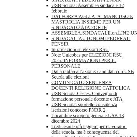
USB Scuola: Assemblea sindacale 12
febbraio
DAI FORZA AGLI ATA- MANCUSO E
MASTROLIA INSIEME PER UN
SINDACATO ATA FORTE
ASSEMBLEA.SINDACALE.on.LINE.UN
SINDACATI AUTONOMI FEDERATI
FENSIR
Informazioni su elezioni RSU
Note Unicobas per ELEZIONI RSU
2025: INFORMAZIONI PER IL
PERSONALE
Dalla rabbia all’azione: candidati con USB
Scuola alle elezioni
COMUNICATO SENTENZA
DOCENTI RELIGIONE CATTOLICA
USB Scuola-Cestes: Convegno di
formazione personale docente e ATA
USB Scuola: sportello consulenza
iscrizioni concorso PNRR 2
Locandine sciopero generale USB 13
dicembre 2024
Tredicesime più leggere per i lavoratori
della scuola, ma è conseguenza del