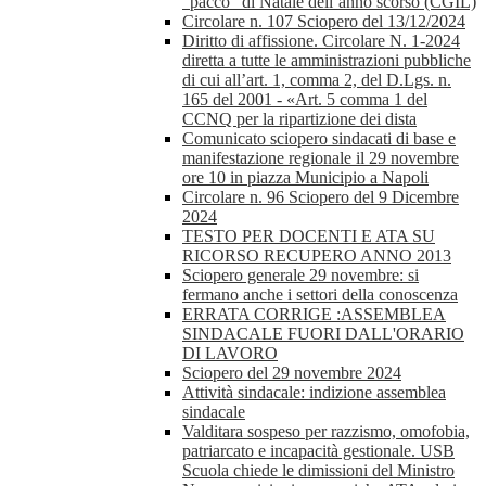
“pacco” di Natale dell’anno scorso (CGIL)
Circolare n. 107 Sciopero del 13/12/2024
Diritto di affissione. Circolare N. 1-2024
diretta a tutte le amministrazioni pubbliche
di cui all’art. 1, comma 2, del D.Lgs. n.
165 del 2001 - «Art. 5 comma 1 del
CCNQ per la ripartizione dei dista
Comunicato sciopero sindacati di base e
manifestazione regionale il 29 novembre
ore 10 in piazza Municipio a Napoli
Circolare n. 96 Sciopero del 9 Dicembre
2024
TESTO PER DOCENTI E ATA SU
RICORSO RECUPERO ANNO 2013
Sciopero generale 29 novembre: si
fermano anche i settori della conoscenza
ERRATA CORRIGE :ASSEMBLEA
SINDACALE FUORI DALL'ORARIO
DI LAVORO
Sciopero del 29 novembre 2024
Attività sindacale: indizione assemblea
sindacale
Valditara sospeso per razzismo, omofobia,
patriarcato e incapacità gestionale. USB
Scuola chiede le dimissioni del Ministro