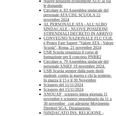
Nuove posizioni economiche ATA: al via
le domande
Circolare n. 83 Assemblea sindacale del
personale ATA CISL SCUOLA 22
novembre 2024
AL PERSONALE ATA - ALL'ALBO
SINDACALE - NUOVE POSIZIONI
STIPENDIALI DECRETO IN ARRIVO
CONVEGNO NAZIONALE FLC CGIL
e Proteo Fare Sapere "Valore ATA - Valore
Scuola", Roma, 21 novembre 2024
USB Scuola organizza il corso di
formazione per il concorso PNRR2
Circolare n. 79 Assemblea sindacale del
personale ANIEF 19 novembre 2024.
USB Scuola sempre dalla parte degli
studenti, contro la guerra e chi la sostiene.
In piazza il 15 e il 30 Novembre
Sciopero del 11/11/2024
Sciopero del 15/11/2024
ANQUAP_ sciopero intera giornata 11
novembre e sciopero straordinario da 11 a
30 novembre_ con adesione Movimento
Direttori SGA. Diramazione.
[SINDACATO INS. RELIGIONE -