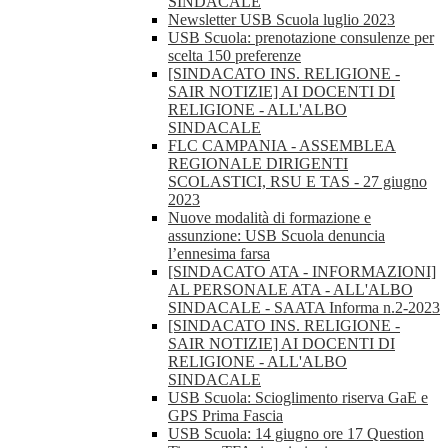
SINDACALE
Newsletter USB Scuola luglio 2023
USB Scuola: prenotazione consulenze per
scelta 150 preferenze
[SINDACATO INS. RELIGIONE -
SAIR NOTIZIE] AI DOCENTI DI
RELIGIONE - ALL'ALBO
SINDACALE
FLC CAMPANIA - ASSEMBLEA
REGIONALE DIRIGENTI
SCOLASTICI, RSU E TAS - 27 giugno
2023
Nuove modalità di formazione e
assunzione: USB Scuola denuncia
l’ennesima farsa
[SINDACATO ATA - INFORMAZIONI]
AL PERSONALE ATA - ALL'ALBO
SINDACALE - SAATA Informa n.2-2023
[SINDACATO INS. RELIGIONE -
SAIR NOTIZIE] AI DOCENTI DI
RELIGIONE - ALL'ALBO
SINDACALE
USB Scuola: Scioglimento riserva GaE e
GPS Prima Fascia
USB Scuola: 14 giugno ore 17 Question