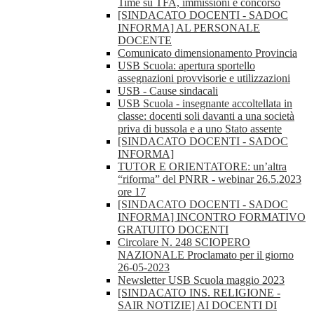
Time su TFA, immissioni e concorso
[SINDACATO DOCENTI - SADOC
INFORMA] AL PERSONALE
DOCENTE
Comunicato dimensionamento Provincia
USB Scuola: apertura sportello
assegnazioni provvisorie e utilizzazioni
USB - Cause sindacali
USB Scuola - insegnante accoltellata in
classe: docenti soli davanti a una società
priva di bussola e a uno Stato assente
[SINDACATO DOCENTI - SADOC
INFORMA]
TUTOR E ORIENTATORE: un’altra
“riforma” del PNRR - webinar 26.5.2023
ore 17
[SINDACATO DOCENTI - SADOC
INFORMA] INCONTRO FORMATIVO
GRATUITO DOCENTI
Circolare N. 248 SCIOPERO
NAZIONALE Proclamato per il giorno
26-05-2023
Newsletter USB Scuola maggio 2023
[SINDACATO INS. RELIGIONE -
SAIR NOTIZIE] AI DOCENTI DI