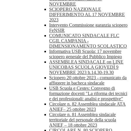
NOVEMBRE
SCIOPERO NAZIONALE
DIFFERIMENTO AL 17 NOVEMBRE
2023
Intervento Commissione garanzia sciopero
FeNSIR
COMUNICATO SINDACALE FLC
CGIL CAMPANIA -
DIMENSIONAMENTO SCOLASTICO
Informativa USB Scuola: 17 novembre
sciopero generale del Pubblico Impiego
ASSEMBLEA SINDACALE on LINE
UNICOBAS SCUOLA GIOVEDÌ 9
NOVEMBRE 2023 h.14.30-19.30
Sciopero 20 ottobre 2023 - comunicato da
affiggere in bacheca sindacale
USB Scuola e Cestes: Convegno di
formazione docenti "La riforma dei tecnici
e dei professionali: analisi e prospettive"
Circolare n. 82 Assemblea sindacale ATA
ANIEF– 25 ottobre 2023
Circolare n. 81 Assemblea sindacale
territoriale del personale della scuola
ANIEF – 18 ottobre 2023
CIRCOLARE N. 80 SCIOPERO