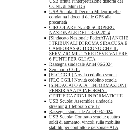
USB rifiuta l’interpretazione distorta del
CCNL di taluni DS
USB Scuola: Il Decreto Milleproroghe
condanna i docenti delle GPS alla
precarietà
CIRCOLARE N. 238 SCIOPERO
NAZIONALE DEL 23-02-2024
[Sindacato Nazionale FederATA] ANCHE
I TRIBUNALI DI ROMA SIRACUSA E
CAMPOBASSO DICONO CHE IL
SERVIZIO MILITARE DEVE VALERE
6 PUNTI PER GLI ATA
Rassegna sindacale Anief 06/2024
Seminario CGIL
[FLC CGIL] Novità cedolino scuola
[FLC CGIL] Novità cedolino scuola
[SINDACATO ATA - INFORMAZIONI]
FENSIR SAATA INFORMA -
CERTIFICAZIONI INFORMATICHE
USB Scuola: Assemblea sindacale
streaming 1 febbraio ore 17
Rassegna sindacale Anief 03/2024
USB Scuola: Contratto scuola: quattro
soldi di aumento, vincoli sulla mobilità
stabiliti per contratto e personale ATA