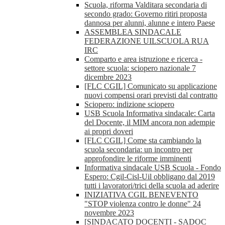
Scuola, riforma Valditara secondaria di
secondo grado: Governo ritiri proposta
dannosa per alunni, alunne e intero Paese
ASSEMBLEA SINDACALE
FEDERAZIONE UILSCUOLA RUA
IRC
Comparto e area istruzione e ricerca -
settore scuola: sciopero nazionale 7
dicembre 2023
[FLC CGIL] Comunicato su applicazione
nuovi compensi orari previsti dal contratto
Sciopero: indizione sciopero
USB Scuola Informativa sindacale: Carta
del Docente, il MIM ancora non adempie
ai propri doveri
[FLC CGIL] Come sta cambiando la
scuola secondaria: un incontro per
approfondire le riforme imminenti
Informativa sindacale USB Scuola - Fondo
Espero: Cgil-Cisl-Uil obbligano dal 2019
tutti i lavoratori/trici della scuola ad aderire
INIZIATIVA CGIL BENEVENTO
"STOP violenza contro le donne" 24
novembre 2023
[SINDACATO DOCENTI - SADOC