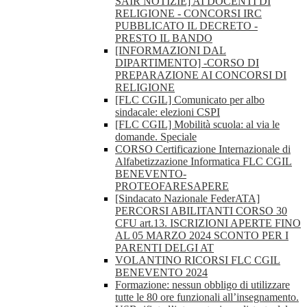
SAIR NOTIZIE] AI DOCENTI DI
RELIGIONE - CONCORSI IRC
PUBBLICATO IL DECRETO -
PRESTO IL BANDO
[INFORMAZIONI DAL
DIPARTIMENTO] -CORSO DI
PREPARAZIONE AI CONCORSI DI
RELIGIONE
[FLC CGIL] Comunicato per albo
sindacale: elezioni CSPI
[FLC CGIL] Mobilità scuola: al via le
domande. Speciale
CORSO Certificazione Internazionale di
Alfabetizzazione Informatica FLC CGIL
BENEVENTO-
PROTEOFARESAPERE
[Sindacato Nazionale FederATA]
PERCORSI ABILITANTI CORSO 30
CFU art.13. ISCRIZIONI APERTE FINO
AL 05 MARZO 2024 SCONTO PER I
PARENTI DELGI AT
VOLANTINO RICORSI FLC CGIL
BENEVENTO 2024
Formazione: nessun obbligo di utilizzare
tutte le 80 ore funzionali all’insegnamento.