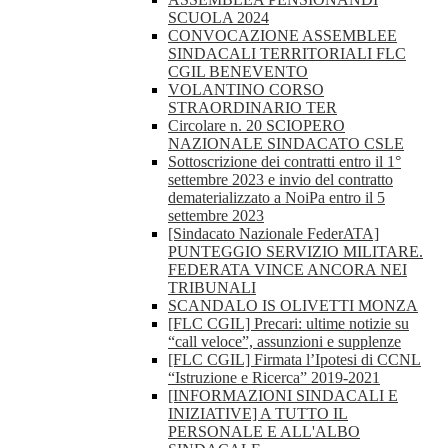
SCUOLA 2024
CONVOCAZIONE ASSEMBLEE
SINDACALI TERRITORIALI FLC
CGIL BENEVENTO
VOLANTINO CORSO
STRAORDINARIO TER
Circolare n. 20 SCIOPERO
NAZIONALE SINDACATO CSLE
Sottoscrizione dei contratti entro il 1°
settembre 2023 e invio del contratto
dematerializzato a NoiPa entro il 5
settembre 2023
[Sindacato Nazionale FederATA]
PUNTEGGIO SERVIZIO MILITARE.
FEDERATA VINCE ANCORA NEI
TRIBUNALI
SCANDALO IS OLIVETTI MONZA
[FLC CGIL] Precari: ultime notizie su
“call veloce”, assunzioni e supplenze
[FLC CGIL] Firmata l’Ipotesi di CCNL
“Istruzione e Ricerca” 2019-2021
[INFORMAZIONI SINDACALI E
INIZIATIVE] A TUTTO IL
PERSONALE E ALL'ALBO