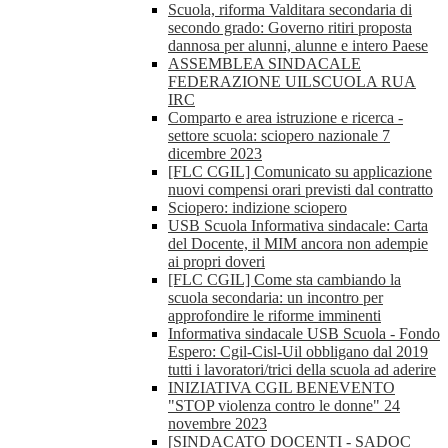
Scuola, riforma Valditara secondaria di
secondo grado: Governo ritiri proposta
dannosa per alunni, alunne e intero Paese
ASSEMBLEA SINDACALE
FEDERAZIONE UILSCUOLA RUA
IRC
Comparto e area istruzione e ricerca -
settore scuola: sciopero nazionale 7
dicembre 2023
[FLC CGIL] Comunicato su applicazione
nuovi compensi orari previsti dal contratto
Sciopero: indizione sciopero
USB Scuola Informativa sindacale: Carta
del Docente, il MIM ancora non adempie
ai propri doveri
[FLC CGIL] Come sta cambiando la
scuola secondaria: un incontro per
approfondire le riforme imminenti
Informativa sindacale USB Scuola - Fondo
Espero: Cgil-Cisl-Uil obbligano dal 2019
tutti i lavoratori/trici della scuola ad aderire
INIZIATIVA CGIL BENEVENTO
"STOP violenza contro le donne" 24
novembre 2023
[SINDACATO DOCENTI - SADOC