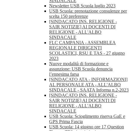
SINDACALE
Newsletter USB Scuola luglio 2023
USB Scuola: prenotazione consulenze per
scelta 150 preferenze
[SINDACATO INS. RELIGIONE -
SAIR NOTIZIE] AI DOCENTI DI
RELIGIONE - ALL'ALBO
SINDACALE
FLC CAMPANIA - ASSEMBLEA
REGIONALE DIRIGENTI
SCOLASTICI, RSU E TAS - 27 giugno
2023
Nuove modalità di formazione e
assunzione: USB Scuola denuncia
l’ennesima farsa
[SINDACATO ATA - INFORMAZIONI]
AL PERSONALE ATA - ALL'ALBO
SINDACALE - SAATA Informa n.2-2023
[SINDACATO INS. RELIGIONE -
SAIR NOTIZIE] AI DOCENTI DI
RELIGIONE - ALL'ALBO
SINDACALE
USB Scuola: Scioglimento riserva GaE e
GPS Prima Fascia
USB Scuola: 14 giugno ore 17 Question