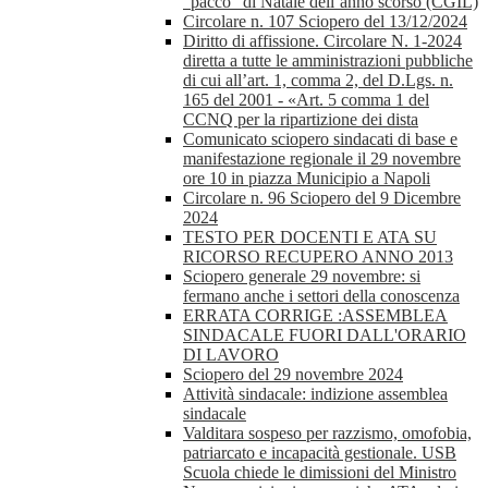
“pacco” di Natale dell’anno scorso (CGIL)
Circolare n. 107 Sciopero del 13/12/2024
Diritto di affissione. Circolare N. 1-2024
diretta a tutte le amministrazioni pubbliche
di cui all’art. 1, comma 2, del D.Lgs. n.
165 del 2001 - «Art. 5 comma 1 del
CCNQ per la ripartizione dei dista
Comunicato sciopero sindacati di base e
manifestazione regionale il 29 novembre
ore 10 in piazza Municipio a Napoli
Circolare n. 96 Sciopero del 9 Dicembre
2024
TESTO PER DOCENTI E ATA SU
RICORSO RECUPERO ANNO 2013
Sciopero generale 29 novembre: si
fermano anche i settori della conoscenza
ERRATA CORRIGE :ASSEMBLEA
SINDACALE FUORI DALL'ORARIO
DI LAVORO
Sciopero del 29 novembre 2024
Attività sindacale: indizione assemblea
sindacale
Valditara sospeso per razzismo, omofobia,
patriarcato e incapacità gestionale. USB
Scuola chiede le dimissioni del Ministro