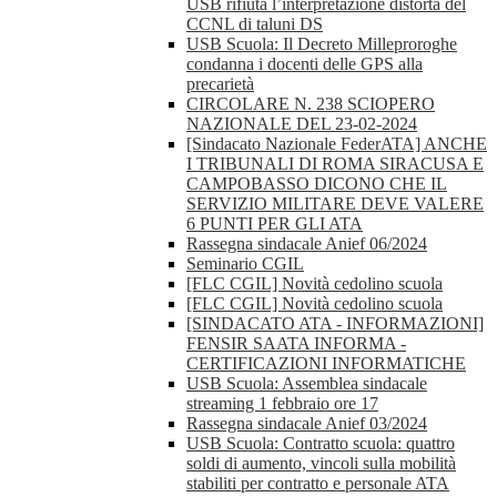
USB rifiuta l’interpretazione distorta del
CCNL di taluni DS
USB Scuola: Il Decreto Milleproroghe
condanna i docenti delle GPS alla
precarietà
CIRCOLARE N. 238 SCIOPERO
NAZIONALE DEL 23-02-2024
[Sindacato Nazionale FederATA] ANCHE
I TRIBUNALI DI ROMA SIRACUSA E
CAMPOBASSO DICONO CHE IL
SERVIZIO MILITARE DEVE VALERE
6 PUNTI PER GLI ATA
Rassegna sindacale Anief 06/2024
Seminario CGIL
[FLC CGIL] Novità cedolino scuola
[FLC CGIL] Novità cedolino scuola
[SINDACATO ATA - INFORMAZIONI]
FENSIR SAATA INFORMA -
CERTIFICAZIONI INFORMATICHE
USB Scuola: Assemblea sindacale
streaming 1 febbraio ore 17
Rassegna sindacale Anief 03/2024
USB Scuola: Contratto scuola: quattro
soldi di aumento, vincoli sulla mobilità
stabiliti per contratto e personale ATA