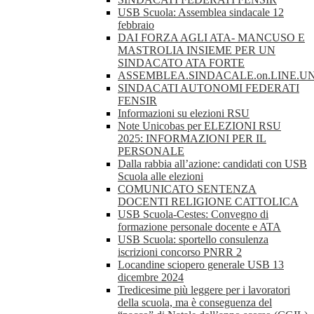
USB Scuola: Assemblea sindacale 12
febbraio
DAI FORZA AGLI ATA- MANCUSO E
MASTROLIA INSIEME PER UN
SINDACATO ATA FORTE
ASSEMBLEA.SINDACALE.on.LINE.UN
SINDACATI AUTONOMI FEDERATI
FENSIR
Informazioni su elezioni RSU
Note Unicobas per ELEZIONI RSU
2025: INFORMAZIONI PER IL
PERSONALE
Dalla rabbia all’azione: candidati con USB
Scuola alle elezioni
COMUNICATO SENTENZA
DOCENTI RELIGIONE CATTOLICA
USB Scuola-Cestes: Convegno di
formazione personale docente e ATA
USB Scuola: sportello consulenza
iscrizioni concorso PNRR 2
Locandine sciopero generale USB 13
dicembre 2024
Tredicesime più leggere per i lavoratori
della scuola, ma è conseguenza del