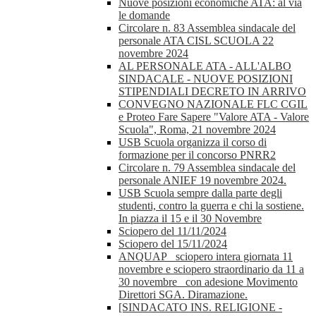
Nuove posizioni economiche ATA: al via
le domande
Circolare n. 83 Assemblea sindacale del
personale ATA CISL SCUOLA 22
novembre 2024
AL PERSONALE ATA - ALL'ALBO
SINDACALE - NUOVE POSIZIONI
STIPENDIALI DECRETO IN ARRIVO
CONVEGNO NAZIONALE FLC CGIL
e Proteo Fare Sapere "Valore ATA - Valore
Scuola", Roma, 21 novembre 2024
USB Scuola organizza il corso di
formazione per il concorso PNRR2
Circolare n. 79 Assemblea sindacale del
personale ANIEF 19 novembre 2024.
USB Scuola sempre dalla parte degli
studenti, contro la guerra e chi la sostiene.
In piazza il 15 e il 30 Novembre
Sciopero del 11/11/2024
Sciopero del 15/11/2024
ANQUAP_ sciopero intera giornata 11
novembre e sciopero straordinario da 11 a
30 novembre_ con adesione Movimento
Direttori SGA. Diramazione.
[SINDACATO INS. RELIGIONE -