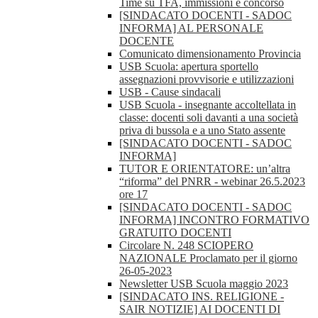
Time su TFA, immissioni e concorso
[SINDACATO DOCENTI - SADOC
INFORMA] AL PERSONALE
DOCENTE
Comunicato dimensionamento Provincia
USB Scuola: apertura sportello
assegnazioni provvisorie e utilizzazioni
USB - Cause sindacali
USB Scuola - insegnante accoltellata in
classe: docenti soli davanti a una società
priva di bussola e a uno Stato assente
[SINDACATO DOCENTI - SADOC
INFORMA]
TUTOR E ORIENTATORE: un’altra
“riforma” del PNRR - webinar 26.5.2023
ore 17
[SINDACATO DOCENTI - SADOC
INFORMA] INCONTRO FORMATIVO
GRATUITO DOCENTI
Circolare N. 248 SCIOPERO
NAZIONALE Proclamato per il giorno
26-05-2023
Newsletter USB Scuola maggio 2023
[SINDACATO INS. RELIGIONE -
SAIR NOTIZIE] AI DOCENTI DI