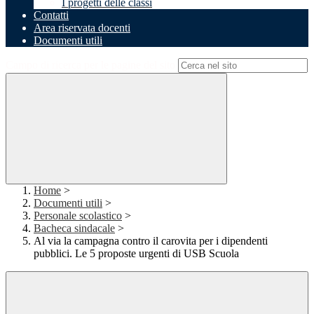
I progetti delle classi
Contatti
Area riservata docenti
Documenti utili
Campo di ricerca per le pagine del sito
Home
>
Documenti utili
>
Personale scolastico
>
Bacheca sindacale
>
Al via la campagna contro il carovita per i dipendenti
pubblici. Le 5 proposte urgenti di USB Scuola