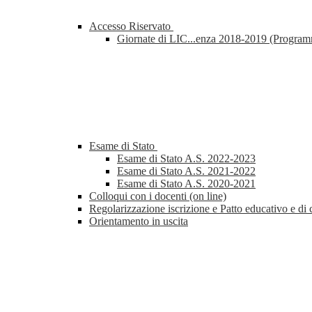
Accesso Riservato
Giornate di LIC...enza 2018-2019 (Progra
Esame di Stato
Esame di Stato A.S. 2022-2023
Esame di Stato A.S. 2021-2022
Esame di Stato A.S. 2020-2021
Colloqui con i docenti (on line)
Regolarizzazione iscrizione e Patto educativo e di 
Orientamento in uscita