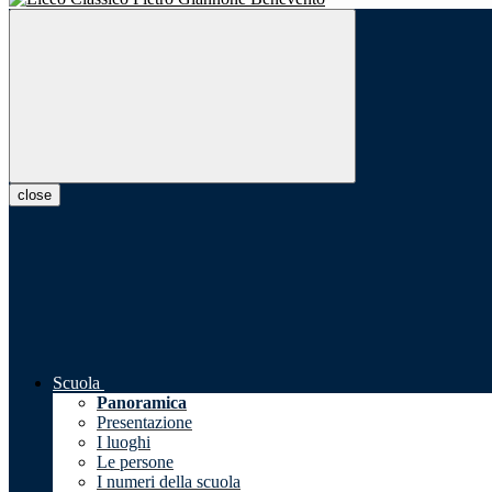
close
Scuola
Panoramica
Presentazione
I luoghi
Le persone
I numeri della scuola