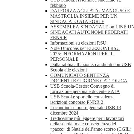
febbraio
DAI FORZA AGLI ATA- MANCUSO E
MASTROLIA INSIEME PER UN
SINDACATO ATA FORTE
ASSEMBLEA.SINDACALE.on.LINE.UN
SINDACATI AUTONOMI FEDERATI
FENSIR
Informazioni su elezioni RSU
Note Unicobas per ELEZIONI RSU
2025: INFORMAZIONI PER IL
PERSONALE
Dalla rabbia all’azione: candidati con USB
Scuola alle elezioni
COMUNICATO SENTENZA
DOCENTI RELIGIONE CATTOLICA
USB Scuola-Cestes: Convegno di
formazione personale docente e ATA
USB Scuola: sportello consulenza
iscrizioni concorso PNRR 2
Locandine sciopero generale USB 13
dicembre 2024
Tredicesime più leggere per i lavoratori
della scuola, ma è conseguenza del
“pacco” di Natale dell’anno scorso (CGIL)