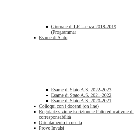
Giornate di LIC...enza 2018-2019
(Programma)
Esame di Stato
Esame di Stato A.S. 2022-2023
Esame di Stato A.S. 2021-2022
Esame di Stato A.S. 2020-2021
Colloqui con i docenti (on line)
Regolarizzazione iscrizione e Patto educativo e di
corresponsabilità
Orientamento in uscita
Prove Invalsi