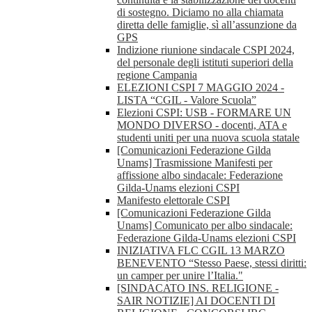
di sostegno. Diciamo no alla chiamata
diretta delle famiglie, sì all’assunzione da
GPS
Indizione riunione sindacale CSPI 2024,
del personale degli istituti superiori della
regione Campania
ELEZIONI CSPI 7 MAGGIO 2024 -
LISTA “CGIL - Valore Scuola”
Elezioni CSPI: USB - FORMARE UN
MONDO DIVERSO - docenti, ATA e
studenti uniti per una nuova scuola statale
[Comunicazioni Federazione Gilda
Unams] Trasmissione Manifesti per
affissione albo sindacale: Federazione
Gilda-Unams elezioni CSPI
Manifesto elettorale CSPI
[Comunicazioni Federazione Gilda
Unams] Comunicato per albo sindacale:
Federazione Gilda-Unams elezioni CSPI
INIZIATIVA FLC CGIL 13 MARZO
BENEVENTO “Stesso Paese, stessi diritti:
un camper per unire l’Italia."
[SINDACATO INS. RELIGIONE -
SAIR NOTIZIE] AI DOCENTI DI