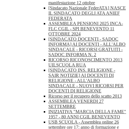
manifestazione 12 ottobre
[Sindacato Nazionale FederATA] NASCE
IL SINDACATO DEGLI ATA ANIEF
FEDERATA
ASSEMBLEA PENSIONI 2025 INCA-
FLC CGIL - SPI BENEVENTO 11
OTTOBRE 2024
[SINDACATO DOCENTI - SADOC
INFORMA] AI DOCENTI - ALL'ALBO
SINDACALE - RICORSI GRATUITI -
SADOC INFORMA N. 2
RICORSO RICONOSCIMENTO 2013
UILSCUOLA RUA
[SINDACATO INS. RELIGIONE -
SAIR NOTIZIE] AI DOCENTI DI
RELIGIONE - ALL'ALBO
SINDACALE - NUOVI RICORSI PER
DOCENTI DI RELIGIONE
Ricorso per il recupero dello scatto 2013
ASSEMBLEA VENERDI 27
SETTEMBRE
INIZIATIVA "MARCIA DELLA FAME"
1957 - 80 ANNI CGIL BENEVENTO
USB SCUOLA - Assemblea online 26
settembre ore 17: anno di formazione e