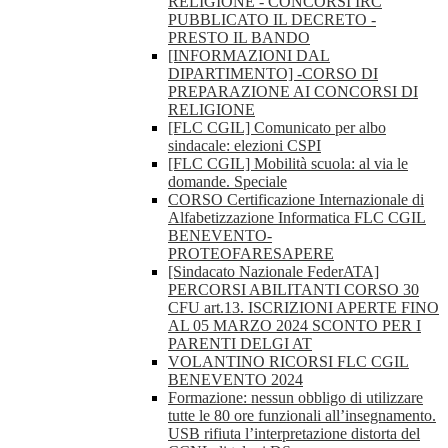
RELIGIONE - CONCORSI IRC
PUBBLICATO IL DECRETO -
PRESTO IL BANDO
[INFORMAZIONI DAL
DIPARTIMENTO] -CORSO DI
PREPARAZIONE AI CONCORSI DI
RELIGIONE
[FLC CGIL] Comunicato per albo
sindacale: elezioni CSPI
[FLC CGIL] Mobilità scuola: al via le
domande. Speciale
CORSO Certificazione Internazionale di
Alfabetizzazione Informatica FLC CGIL
BENEVENTO-
PROTEOFARESAPERE
[Sindacato Nazionale FederATA]
PERCORSI ABILITANTI CORSO 30
CFU art.13. ISCRIZIONI APERTE FINO
AL 05 MARZO 2024 SCONTO PER I
PARENTI DELGI AT
VOLANTINO RICORSI FLC CGIL
BENEVENTO 2024
Formazione: nessun obbligo di utilizzare
tutte le 80 ore funzionali all’insegnamento.
USB rifiuta l’interpretazione distorta del