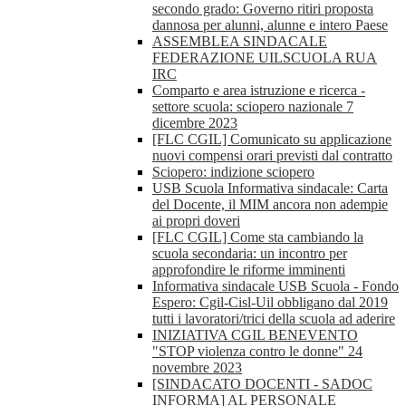
secondo grado: Governo ritiri proposta
dannosa per alunni, alunne e intero Paese
ASSEMBLEA SINDACALE
FEDERAZIONE UILSCUOLA RUA
IRC
Comparto e area istruzione e ricerca -
settore scuola: sciopero nazionale 7
dicembre 2023
[FLC CGIL] Comunicato su applicazione
nuovi compensi orari previsti dal contratto
Sciopero: indizione sciopero
USB Scuola Informativa sindacale: Carta
del Docente, il MIM ancora non adempie
ai propri doveri
[FLC CGIL] Come sta cambiando la
scuola secondaria: un incontro per
approfondire le riforme imminenti
Informativa sindacale USB Scuola - Fondo
Espero: Cgil-Cisl-Uil obbligano dal 2019
tutti i lavoratori/trici della scuola ad aderire
INIZIATIVA CGIL BENEVENTO
"STOP violenza contro le donne" 24
novembre 2023
[SINDACATO DOCENTI - SADOC
INFORMA] AL PERSONALE