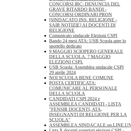
CONCORSI IRC: DENUNCIA DEL
GRAVE RITARDO BANDI -
CONCORSI ORDINARI PRON
[SINDACATO INS. RELIGIONE -
SAIR NOTIZIE] AI DOCENTI DI
RELIGIONE
Comunicato sindacale Elezioni CSPI
Bando 24 mesi ATA: USB Scuola apre lo
sportello dedicato
9 MAGGIO SCIOPERO GENERALE
DELLA SCUOLA. 7 MAGGIO
ELEZIONI CSPI.
USB Scuola: Assemblea sindacale CSPI
29 aprile 2024
NOI SCUOLA BENE COMUNE
POSTA CERTIFICATA:
COMUNICARE AL PERSONALE
DELLA SCUOLA
CANDIDATI CSPI 2024 e
ASSEMBLEA CANDIDATI - LISTA
"FENSIR DOCENTI, ATA,
INSEGNANTI DI RELGIONE PER LA
SCUOLA"
ASSEMBLEA.SINDACALE.on.LINE.U
Lista X docenti superiori elezioni CSPI -