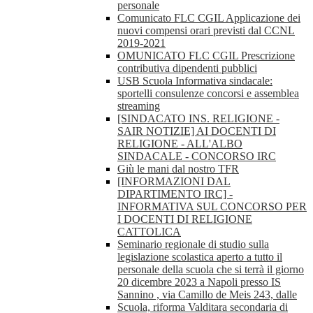
personale
Comunicato FLC CGIL Applicazione dei
nuovi compensi orari previsti dal CCNL
2019-2021
OMUNICATO FLC CGIL Prescrizione
contributiva dipendenti pubblici
USB Scuola Informativa sindacale:
sportelli consulenze concorsi e assemblea
streaming
[SINDACATO INS. RELIGIONE -
SAIR NOTIZIE] AI DOCENTI DI
RELIGIONE - ALL'ALBO
SINDACALE - CONCORSO IRC
Giù le mani dal nostro TFR
[INFORMAZIONI DAL
DIPARTIMENTO IRC] -
INFORMATIVA SUL CONCORSO PER
I DOCENTI DI RELIGIONE
CATTOLICA
Seminario regionale di studio sulla
legislazione scolastica aperto a tutto il
personale della scuola che si terrà il giorno
20 dicembre 2023 a Napoli presso IS
Sannino , via Camillo de Meis 243, dalle
Scuola, riforma Valditara secondaria di