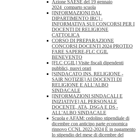
Azione SAESE del 19 gennaio
2024_comparto scuola
[INFORMAZIONI DAL
DIPARTIMENTO IRC] -
INFORMATIVA SUI CONCORSI PER I
DOCENTI DI RELIGIONE
CATTOLICA
CORSO DI PREPARAZIONE
CONCORSI DOCENTI 2024 PROTEO
FARE SAPERE-FLC CGIL
BENEVENTO
[FLC CGIL] Visite fiscali dipendenti
pubblici, nuovi orari
[SINDACATO INS. RELIGIONE -
SAIR NOTIZIE] AI DOCENTI DI
RELIGIONE E ALL'ALBO
SINDACALE
[INFORMAZIONI SINDACALI E
INIZIATIVE] AL PERSONALE
DOCENTE, ATA, DSGA E DS -
ALL'ALBO SINDACALE
Scuola e AFAM: cedolino stipendiale di
dicembre con anticipo parte economica
rinnovo CCNL 2022-2024 È in pagamento
lo stipendio del mese di dicembre del