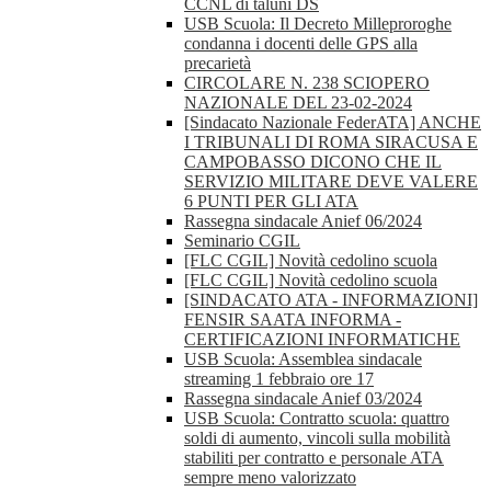
CCNL di taluni DS
USB Scuola: Il Decreto Milleproroghe
condanna i docenti delle GPS alla
precarietà
CIRCOLARE N. 238 SCIOPERO
NAZIONALE DEL 23-02-2024
[Sindacato Nazionale FederATA] ANCHE
I TRIBUNALI DI ROMA SIRACUSA E
CAMPOBASSO DICONO CHE IL
SERVIZIO MILITARE DEVE VALERE
6 PUNTI PER GLI ATA
Rassegna sindacale Anief 06/2024
Seminario CGIL
[FLC CGIL] Novità cedolino scuola
[FLC CGIL] Novità cedolino scuola
[SINDACATO ATA - INFORMAZIONI]
FENSIR SAATA INFORMA -
CERTIFICAZIONI INFORMATICHE
USB Scuola: Assemblea sindacale
streaming 1 febbraio ore 17
Rassegna sindacale Anief 03/2024
USB Scuola: Contratto scuola: quattro
soldi di aumento, vincoli sulla mobilità
stabiliti per contratto e personale ATA
sempre meno valorizzato