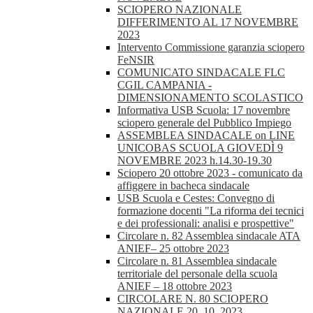
SCIOPERO NAZIONALE
DIFFERIMENTO AL 17 NOVEMBRE
2023
Intervento Commissione garanzia sciopero
FeNSIR
COMUNICATO SINDACALE FLC
CGIL CAMPANIA -
DIMENSIONAMENTO SCOLASTICO
Informativa USB Scuola: 17 novembre
sciopero generale del Pubblico Impiego
ASSEMBLEA SINDACALE on LINE
UNICOBAS SCUOLA GIOVEDÌ 9
NOVEMBRE 2023 h.14.30-19.30
Sciopero 20 ottobre 2023 - comunicato da
affiggere in bacheca sindacale
USB Scuola e Cestes: Convegno di
formazione docenti "La riforma dei tecnici
e dei professionali: analisi e prospettive"
Circolare n. 82 Assemblea sindacale ATA
ANIEF– 25 ottobre 2023
Circolare n. 81 Assemblea sindacale
territoriale del personale della scuola
ANIEF – 18 ottobre 2023
CIRCOLARE N. 80 SCIOPERO
NAZIONALE 20_10_2023