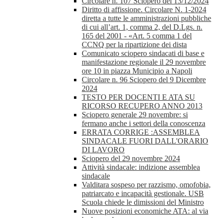
Circolare n. 107 Sciopero del 13/12/2024
Diritto di affissione. Circolare N. 1-2024
diretta a tutte le amministrazioni pubbliche
di cui all’art. 1, comma 2, del D.Lgs. n.
165 del 2001 - «Art. 5 comma 1 del
CCNQ per la ripartizione dei dista
Comunicato sciopero sindacati di base e
manifestazione regionale il 29 novembre
ore 10 in piazza Municipio a Napoli
Circolare n. 96 Sciopero del 9 Dicembre
2024
TESTO PER DOCENTI E ATA SU
RICORSO RECUPERO ANNO 2013
Sciopero generale 29 novembre: si
fermano anche i settori della conoscenza
ERRATA CORRIGE :ASSEMBLEA
SINDACALE FUORI DALL'ORARIO
DI LAVORO
Sciopero del 29 novembre 2024
Attività sindacale: indizione assemblea
sindacale
Valditara sospeso per razzismo, omofobia,
patriarcato e incapacità gestionale. USB
Scuola chiede le dimissioni del Ministro
Nuove posizioni economiche ATA: al via