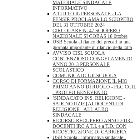
MATERIALE SINDACALE
INFORMATIVO
A TUTTO IL PERSONALE - LA
FENSIR PROCLAMA LO SCIOPERO
DEL 31 OTTOBRE 2024
CIRCOLARE N. 47 SCIOPERO
NAZIONALE SI COBAS 18 0ttobre
USB Scuola al fianco dei precari in una
giornata importante di rilancio della lotta
AVVISO CISL SCUOLA
CONTENZIOSO CONGELAMENTO
ANNO 2013 PERSONALE
SCOLASTICO
COMUNICATO UILSCUOLA
CORSO DI FORMAZIONE IL MIO
PRIMO ANNO DI RUOLO - FLC CGIL
- PROTEO BENEVENTO
[SINDACATO INS. RELIGIONE -
SAIR NOTIZIE] AI DOCENTI DI
RELIGIONE - ALL'ALBO
SINDACALE
RICORSO RECUPERO ANNO 2013 -
DOCENTI IRC A T.I. e a T.D. CON
RICOSTRUZIONE DI CARRIERA
USB Scuola - informativa sindacale -