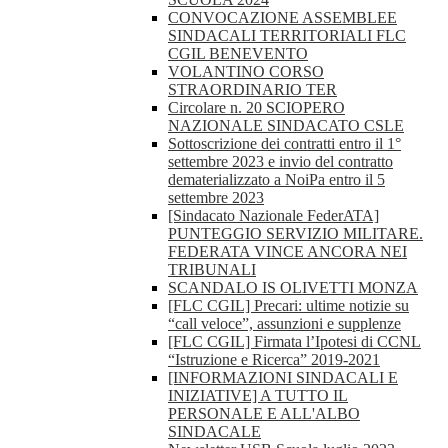
CONVOCAZIONE ASSEMBLEE
SINDACALI TERRITORIALI FLC
CGIL BENEVENTO
VOLANTINO CORSO
STRAORDINARIO TER
Circolare n. 20 SCIOPERO
NAZIONALE SINDACATO CSLE
Sottoscrizione dei contratti entro il 1°
settembre 2023 e invio del contratto
dematerializzato a NoiPa entro il 5
settembre 2023
[Sindacato Nazionale FederATA]
PUNTEGGIO SERVIZIO MILITARE.
FEDERATA VINCE ANCORA NEI
TRIBUNALI
SCANDALO IS OLIVETTI MONZA
[FLC CGIL] Precari: ultime notizie su
“call veloce”, assunzioni e supplenze
[FLC CGIL] Firmata l’Ipotesi di CCNL
“Istruzione e Ricerca” 2019-2021
[INFORMAZIONI SINDACALI E
INIZIATIVE] A TUTTO IL
PERSONALE E ALL'ALBO
SINDACALE