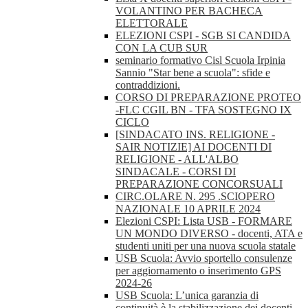
VOLANTINO PER BACHECA
ELETTORALE
ELEZIONI CSPI - SGB SI CANDIDA
CON LA CUB SUR
seminario formativo Cisl Scuola Irpinia
Sannio "Star bene a scuola": sfide e
contraddizioni.
CORSO DI PREPARAZIONE PROTEO
-FLC CGIL BN - TFA SOSTEGNO IX
CICLO
[SINDACATO INS. RELIGIONE -
SAIR NOTIZIE] AI DOCENTI DI
RELIGIONE - ALL'ALBO
SINDACALE - CORSI DI
PREPARAZIONE CONCORSUALI
CIRC.OLARE N. 295 .SCIOPERO
NAZIONALE 10 APRILE 2024
Elezioni CSPI: Lista USB - FORMARE
UN MONDO DIVERSO - docenti, ATA e
studenti uniti per una nuova scuola statale
USB Scuola: Avvio sportello consulenze
per aggiornamento o inserimento GPS
2024-26
USB Scuola: L’unica garanzia di
continuità è la stabilizzazione dei docenti