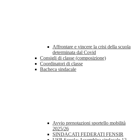
Affrontare e vincere la crisi della scuola
determinata dal Covid
Consigli di classe (composizione)
Coordinatori di classe
Bacheca sindacale
Avvio prenotazioni sportello mobilità
2025/26
SINDACATI FEDERATI FENSIR
USB Scuola: Assemblea sindacale 12