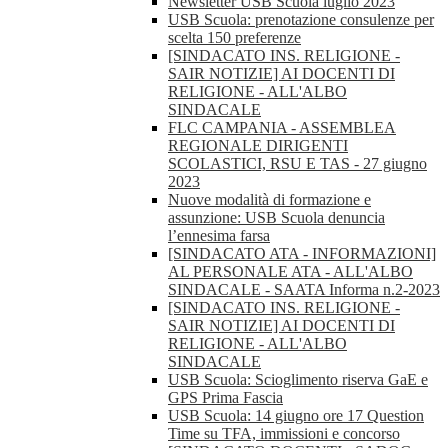
Newsletter USB Scuola luglio 2023
USB Scuola: prenotazione consulenze per
scelta 150 preferenze
[SINDACATO INS. RELIGIONE -
SAIR NOTIZIE] AI DOCENTI DI
RELIGIONE - ALL'ALBO
SINDACALE
FLC CAMPANIA - ASSEMBLEA
REGIONALE DIRIGENTI
SCOLASTICI, RSU E TAS - 27 giugno
2023
Nuove modalità di formazione e
assunzione: USB Scuola denuncia
l’ennesima farsa
[SINDACATO ATA - INFORMAZIONI]
AL PERSONALE ATA - ALL'ALBO
SINDACALE - SAATA Informa n.2-2023
[SINDACATO INS. RELIGIONE -
SAIR NOTIZIE] AI DOCENTI DI
RELIGIONE - ALL'ALBO
SINDACALE
USB Scuola: Scioglimento riserva GaE e
GPS Prima Fascia
USB Scuola: 14 giugno ore 17 Question
Time su TFA, immissioni e concorso