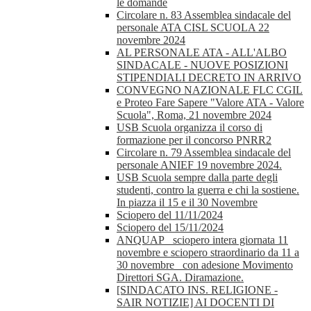
le domande
Circolare n. 83 Assemblea sindacale del
personale ATA CISL SCUOLA 22
novembre 2024
AL PERSONALE ATA - ALL'ALBO
SINDACALE - NUOVE POSIZIONI
STIPENDIALI DECRETO IN ARRIVO
CONVEGNO NAZIONALE FLC CGIL
e Proteo Fare Sapere "Valore ATA - Valore
Scuola", Roma, 21 novembre 2024
USB Scuola organizza il corso di
formazione per il concorso PNRR2
Circolare n. 79 Assemblea sindacale del
personale ANIEF 19 novembre 2024.
USB Scuola sempre dalla parte degli
studenti, contro la guerra e chi la sostiene.
In piazza il 15 e il 30 Novembre
Sciopero del 11/11/2024
Sciopero del 15/11/2024
ANQUAP_ sciopero intera giornata 11
novembre e sciopero straordinario da 11 a
30 novembre_ con adesione Movimento
Direttori SGA. Diramazione.
[SINDACATO INS. RELIGIONE -
SAIR NOTIZIE] AI DOCENTI DI