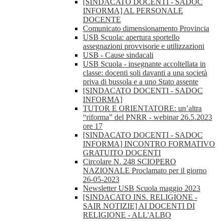
[SINDACATO DOCENTI - SADOC
INFORMA] AL PERSONALE
DOCENTE
Comunicato dimensionamento Provincia
USB Scuola: apertura sportello
assegnazioni provvisorie e utilizzazioni
USB - Cause sindacali
USB Scuola - insegnante accoltellata in
classe: docenti soli davanti a una società
priva di bussola e a uno Stato assente
[SINDACATO DOCENTI - SADOC
INFORMA]
TUTOR E ORIENTATORE: un’altra
“riforma” del PNRR - webinar 26.5.2023
ore 17
[SINDACATO DOCENTI - SADOC
INFORMA] INCONTRO FORMATIVO
GRATUITO DOCENTI
Circolare N. 248 SCIOPERO
NAZIONALE Proclamato per il giorno
26-05-2023
Newsletter USB Scuola maggio 2023
[SINDACATO INS. RELIGIONE -
SAIR NOTIZIE] AI DOCENTI DI
RELIGIONE - ALL'ALBO