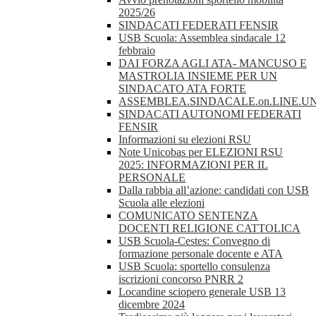
2025/26
SINDACATI FEDERATI FENSIR
USB Scuola: Assemblea sindacale 12
febbraio
DAI FORZA AGLI ATA- MANCUSO E
MASTROLIA INSIEME PER UN
SINDACATO ATA FORTE
ASSEMBLEA.SINDACALE.on.LINE.UN
SINDACATI AUTONOMI FEDERATI
FENSIR
Informazioni su elezioni RSU
Note Unicobas per ELEZIONI RSU
2025: INFORMAZIONI PER IL
PERSONALE
Dalla rabbia all’azione: candidati con USB
Scuola alle elezioni
COMUNICATO SENTENZA
DOCENTI RELIGIONE CATTOLICA
USB Scuola-Cestes: Convegno di
formazione personale docente e ATA
USB Scuola: sportello consulenza
iscrizioni concorso PNRR 2
Locandine sciopero generale USB 13
dicembre 2024