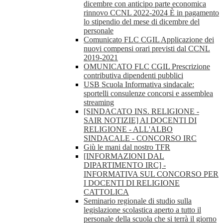
dicembre con anticipo parte economica
rinnovo CCNL 2022-2024 È in pagamento
lo stipendio del mese di dicembre del
personale
Comunicato FLC CGIL Applicazione dei
nuovi compensi orari previsti dal CCNL
2019-2021
OMUNICATO FLC CGIL Prescrizione
contributiva dipendenti pubblici
USB Scuola Informativa sindacale:
sportelli consulenze concorsi e assemblea
streaming
[SINDACATO INS. RELIGIONE -
SAIR NOTIZIE] AI DOCENTI DI
RELIGIONE - ALL'ALBO
SINDACALE - CONCORSO IRC
Giù le mani dal nostro TFR
[INFORMAZIONI DAL
DIPARTIMENTO IRC] -
INFORMATIVA SUL CONCORSO PER
I DOCENTI DI RELIGIONE
CATTOLICA
Seminario regionale di studio sulla
legislazione scolastica aperto a tutto il
personale della scuola che si terrà il giorno