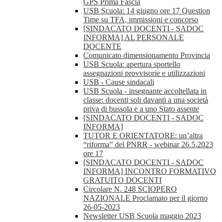
GPS Prima Fascia
USB Scuola: 14 giugno ore 17 Question
Time su TFA, immissioni e concorso
[SINDACATO DOCENTI - SADOC
INFORMA] AL PERSONALE
DOCENTE
Comunicato dimensionamento Provincia
USB Scuola: apertura sportello
assegnazioni provvisorie e utilizzazioni
USB - Cause sindacali
USB Scuola - insegnante accoltellata in
classe: docenti soli davanti a una società
priva di bussola e a uno Stato assente
[SINDACATO DOCENTI - SADOC
INFORMA]
TUTOR E ORIENTATORE: un’altra
“riforma” del PNRR - webinar 26.5.2023
ore 17
[SINDACATO DOCENTI - SADOC
INFORMA] INCONTRO FORMATIVO
GRATUITO DOCENTI
Circolare N. 248 SCIOPERO
NAZIONALE Proclamato per il giorno
26-05-2023
Newsletter USB Scuola maggio 2023