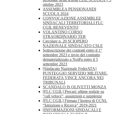
ottobre 2023
ASSEMBLEA PENSIONANDI
SCUOLA 2024
CONVOCAZIONE ASSEMBLEE
SINDACALI TERRITORIALI FLC
CGIL BENEVENTO
VOLANTINO CORSO
STRAORDINARIO TER
Circolare n. 20 SCIOPERO
NAZIONALE SINDACATO CSLE
Sottoscrizione dei contratti entro il 1°
settembre 2023 e invio del contratto
dematerializzato a NoiPa entro il 5
settembre 2023
[Sindacato Nazionale FederATA]
PUNTEGGIO SERVIZIO MILITARE.
FEDERATA VINCE ANCORA NEI
TRIBUNALI
SCANDALO IS OLIVETTI MONZA
[FLC CGIL] Precari: ultime notizie su
“call veloce”, assunzioni e supplenze
[FLC CGIL] Firmata l’Ipotesi di CCNL
“Istruzione e Ricerca” 2019-2021
[INFORMAZIONI SINDACALI E