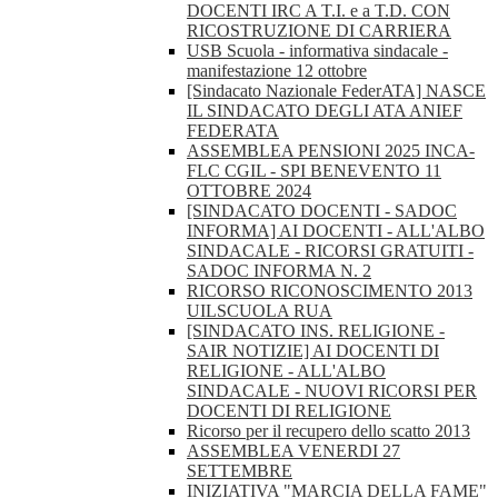
DOCENTI IRC A T.I. e a T.D. CON
RICOSTRUZIONE DI CARRIERA
USB Scuola - informativa sindacale -
manifestazione 12 ottobre
[Sindacato Nazionale FederATA] NASCE
IL SINDACATO DEGLI ATA ANIEF
FEDERATA
ASSEMBLEA PENSIONI 2025 INCA-
FLC CGIL - SPI BENEVENTO 11
OTTOBRE 2024
[SINDACATO DOCENTI - SADOC
INFORMA] AI DOCENTI - ALL'ALBO
SINDACALE - RICORSI GRATUITI -
SADOC INFORMA N. 2
RICORSO RICONOSCIMENTO 2013
UILSCUOLA RUA
[SINDACATO INS. RELIGIONE -
SAIR NOTIZIE] AI DOCENTI DI
RELIGIONE - ALL'ALBO
SINDACALE - NUOVI RICORSI PER
DOCENTI DI RELIGIONE
Ricorso per il recupero dello scatto 2013
ASSEMBLEA VENERDI 27
SETTEMBRE
INIZIATIVA "MARCIA DELLA FAME"