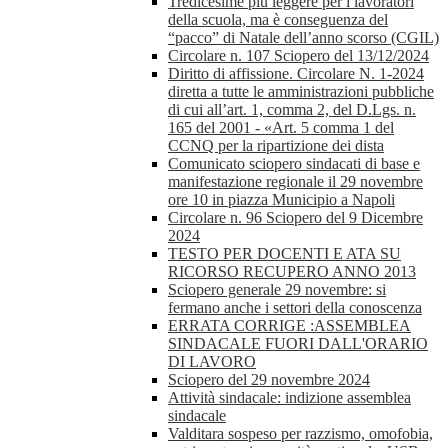
Tredicesime più leggere per i lavoratori
della scuola, ma è conseguenza del
“pacco” di Natale dell’anno scorso (CGIL)
Circolare n. 107 Sciopero del 13/12/2024
Diritto di affissione. Circolare N. 1-2024
diretta a tutte le amministrazioni pubbliche
di cui all’art. 1, comma 2, del D.Lgs. n.
165 del 2001 - «Art. 5 comma 1 del
CCNQ per la ripartizione dei dista
Comunicato sciopero sindacati di base e
manifestazione regionale il 29 novembre
ore 10 in piazza Municipio a Napoli
Circolare n. 96 Sciopero del 9 Dicembre
2024
TESTO PER DOCENTI E ATA SU
RICORSO RECUPERO ANNO 2013
Sciopero generale 29 novembre: si
fermano anche i settori della conoscenza
ERRATA CORRIGE :ASSEMBLEA
SINDACALE FUORI DALL'ORARIO
DI LAVORO
Sciopero del 29 novembre 2024
Attività sindacale: indizione assemblea
sindacale
Valditara sospeso per razzismo, omofobia,