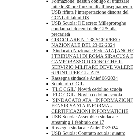
Formazione: nessun obbligo di utilizzare
tutte le 80 ore funzionali all’insegnamento.
USB rifiuta l’interpretazione distorta del
CCNL di taluni DS
USB Scuola: Il Decreto Milleproroghe
condanna i docenti delle GPS alla
precarietà
CIRCOLARE N. 238 SCIOPERO
NAZIONALE DEL 23-02-2024
[Sindacato Nazionale FederATA] ANCHE
I TRIBUNALI DI ROMA SIRACUSA E
CAMPOBASSO DICONO CHE IL
SERVIZIO MILITARE DEVE VALERE
6 PUNTI PER GLI ATA
Rassegna sindacale Anief 06/2024
Seminario CGIL
[FLC CGIL] Novità cedolino scuola
[FLC CGIL] Novità cedolino scuola
[SINDACATO ATA - INFORMAZIONI]
FENSIR SAATA INFORMA -
CERTIFICAZIONI INFORMATICHE
USB Scuola: Assemblea sindacale
streaming 1 febbraio ore 17
Rassegna sindacale Anief 03/2024
USB Scuola: Contratto scuola: quattro