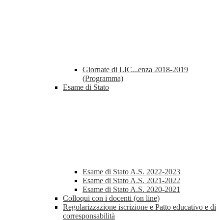
Giornate di LIC...enza 2018-2019
(Programma)
Esame di Stato
Esame di Stato A.S. 2022-2023
Esame di Stato A.S. 2021-2022
Esame di Stato A.S. 2020-2021
Colloqui con i docenti (on line)
Regolarizzazione iscrizione e Patto educativo e di
corresponsabilità