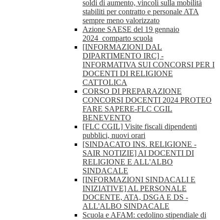
soldi di aumento, vincoli sulla mobilità
stabiliti per contratto e personale ATA
sempre meno valorizzato
Azione SAESE del 19 gennaio
2024_comparto scuola
[INFORMAZIONI DAL
DIPARTIMENTO IRC] -
INFORMATIVA SUI CONCORSI PER I
DOCENTI DI RELIGIONE
CATTOLICA
CORSO DI PREPARAZIONE
CONCORSI DOCENTI 2024 PROTEO
FARE SAPERE-FLC CGIL
BENEVENTO
[FLC CGIL] Visite fiscali dipendenti
pubblici, nuovi orari
[SINDACATO INS. RELIGIONE -
SAIR NOTIZIE] AI DOCENTI DI
RELIGIONE E ALL'ALBO
SINDACALE
[INFORMAZIONI SINDACALI E
INIZIATIVE] AL PERSONALE
DOCENTE, ATA, DSGA E DS -
ALL'ALBO SINDACALE
Scuola e AFAM: cedolino stipendiale di