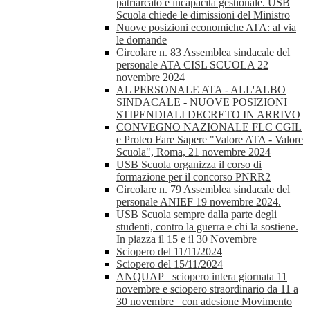
patriarcato e incapacità gestionale. USB
Scuola chiede le dimissioni del Ministro
Nuove posizioni economiche ATA: al via
le domande
Circolare n. 83 Assemblea sindacale del
personale ATA CISL SCUOLA 22
novembre 2024
AL PERSONALE ATA - ALL'ALBO
SINDACALE - NUOVE POSIZIONI
STIPENDIALI DECRETO IN ARRIVO
CONVEGNO NAZIONALE FLC CGIL
e Proteo Fare Sapere "Valore ATA - Valore
Scuola", Roma, 21 novembre 2024
USB Scuola organizza il corso di
formazione per il concorso PNRR2
Circolare n. 79 Assemblea sindacale del
personale ANIEF 19 novembre 2024.
USB Scuola sempre dalla parte degli
studenti, contro la guerra e chi la sostiene.
In piazza il 15 e il 30 Novembre
Sciopero del 11/11/2024
Sciopero del 15/11/2024
ANQUAP_ sciopero intera giornata 11
novembre e sciopero straordinario da 11 a
30 novembre_ con adesione Movimento