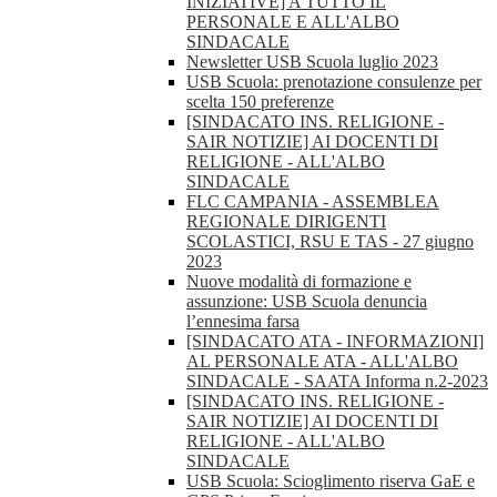
INIZIATIVE] A TUTTO IL
PERSONALE E ALL'ALBO
SINDACALE
Newsletter USB Scuola luglio 2023
USB Scuola: prenotazione consulenze per
scelta 150 preferenze
[SINDACATO INS. RELIGIONE -
SAIR NOTIZIE] AI DOCENTI DI
RELIGIONE - ALL'ALBO
SINDACALE
FLC CAMPANIA - ASSEMBLEA
REGIONALE DIRIGENTI
SCOLASTICI, RSU E TAS - 27 giugno
2023
Nuove modalità di formazione e
assunzione: USB Scuola denuncia
l’ennesima farsa
[SINDACATO ATA - INFORMAZIONI]
AL PERSONALE ATA - ALL'ALBO
SINDACALE - SAATA Informa n.2-2023
[SINDACATO INS. RELIGIONE -
SAIR NOTIZIE] AI DOCENTI DI
RELIGIONE - ALL'ALBO
SINDACALE
USB Scuola: Scioglimento riserva GaE e