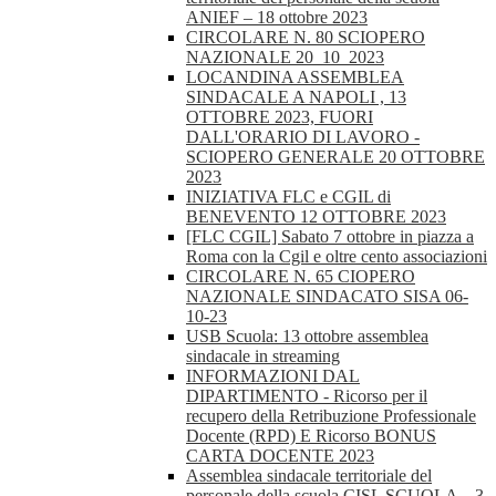
ANIEF – 18 ottobre 2023
CIRCOLARE N. 80 SCIOPERO
NAZIONALE 20_10_2023
LOCANDINA ASSEMBLEA
SINDACALE A NAPOLI , 13
OTTOBRE 2023, FUORI
DALL'ORARIO DI LAVORO -
SCIOPERO GENERALE 20 OTTOBRE
2023
INIZIATIVA FLC e CGIL di
BENEVENTO 12 OTTOBRE 2023
[FLC CGIL] Sabato 7 ottobre in piazza a
Roma con la Cgil e oltre cento associazioni
CIRCOLARE N. 65 CIOPERO
NAZIONALE SINDACATO SISA 06-
10-23
USB Scuola: 13 ottobre assemblea
sindacale in streaming
INFORMAZIONI DAL
DIPARTIMENTO - Ricorso per il
recupero della Retribuzione Professionale
Docente (RPD) E Ricorso BONUS
CARTA DOCENTE 2023
Assemblea sindacale territoriale del
personale della scuola CISL SCUOLA – 3