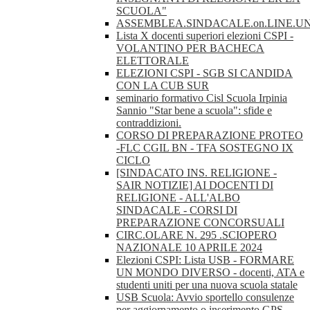
SCUOLA"
ASSEMBLEA.SINDACALE.on.LINE.U
Lista X docenti superiori elezioni CSPI -
VOLANTINO PER BACHECA
ELETTORALE
ELEZIONI CSPI - SGB SI CANDIDA
CON LA CUB SUR
seminario formativo Cisl Scuola Irpinia
Sannio "Star bene a scuola": sfide e
contraddizioni.
CORSO DI PREPARAZIONE PROTEO
-FLC CGIL BN - TFA SOSTEGNO IX
CICLO
[SINDACATO INS. RELIGIONE -
SAIR NOTIZIE] AI DOCENTI DI
RELIGIONE - ALL'ALBO
SINDACALE - CORSI DI
PREPARAZIONE CONCORSUALI
CIRC.OLARE N. 295 .SCIOPERO
NAZIONALE 10 APRILE 2024
Elezioni CSPI: Lista USB - FORMARE
UN MONDO DIVERSO - docenti, ATA e
studenti uniti per una nuova scuola statale
USB Scuola: Avvio sportello consulenze
per aggiornamento o inserimento GPS