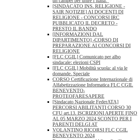
un camper per unire l’Italia."
[SINDACATO INS. RELIGIONE -
SAIR NOTIZIE] AI DOCENTI DI
RELIGIONE - CONCORSI IRC
PUBBLICATO IL DECRETO -
PRESTO IL BANDO
[INFORMAZIONI DAL
DIPARTIMENTO] -CORSO DI
PREPARAZIONE AI CONCORSI DI
RELIGIONE
[FLC CGIL] Comunicato per albo
sindacale: elezioni CSPI
[FLC CGIL] Mobilità scuola: al via le
domande. Speciale
CORSO Certificazione Internazionale di
Alfabetizzazione Informatica FLC CGIL
BENEVENTO-
PROTEOFARESAPERE
[Sindacato Nazionale FederATA]
PERCORSI ABILITANTI CORSO 30
CFU art.13. ISCRIZIONI APERTE FINO
AL 05 MARZO 2024 SCONTO PER I
PARENTI DELGI AT
VOLANTINO RICORSI FLC CGIL
BENEVENTO 2024