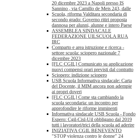
20 dicembre 2023 a Napoli presso IS
Sannino , via Camillo de Meis 243, dalle
Scuola, riforma Valditara secondaria di
secondo grado: Governo ritiri proposta
dannosa per alunni, alunne e intero Paese
ASSEMBLEA SINDACALE
FEDERAZIONE UILSCUOLA RUA
IRC
Comparto e area istruzione e ricerca -
settore scuola: sciopero nazionale 7
dicembre 2023
[FLC CGIL] Comunicato su applicazione
nuovi compensi orari previsti dal contratto
Sciopero: indizione sciopero
USB Scuola Informativa sindacale: Carta
del Docente, il MIM ancora non adempie
ai propri doveri
[FLC CGIL] Come sta cambiando la
scuola secondaria: un incontro per
approfondire le riforme imminenti
Informativa sindacale USB Scuola - Fondo
Espero: Cgil-Cisl-Uil obbligano dal 2019
tutti i lavoratori/trici della scuola ad aderire
INIZIATIVA CGIL BENEVENTO
"STOP violenza contro le donne" 24