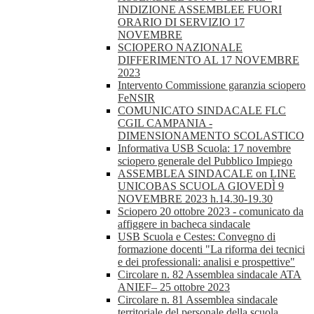
INDIZIONE ASSEMBLEE FUORI
ORARIO DI SERVIZIO 17
NOVEMBRE
SCIOPERO NAZIONALE
DIFFERIMENTO AL 17 NOVEMBRE
2023
Intervento Commissione garanzia sciopero
FeNSIR
COMUNICATO SINDACALE FLC
CGIL CAMPANIA -
DIMENSIONAMENTO SCOLASTICO
Informativa USB Scuola: 17 novembre
sciopero generale del Pubblico Impiego
ASSEMBLEA SINDACALE on LINE
UNICOBAS SCUOLA GIOVEDÌ 9
NOVEMBRE 2023 h.14.30-19.30
Sciopero 20 ottobre 2023 - comunicato da
affiggere in bacheca sindacale
USB Scuola e Cestes: Convegno di
formazione docenti "La riforma dei tecnici
e dei professionali: analisi e prospettive"
Circolare n. 82 Assemblea sindacale ATA
ANIEF– 25 ottobre 2023
Circolare n. 81 Assemblea sindacale
territoriale del personale della scuola