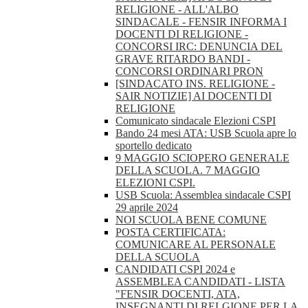
RELIGIONE - ALL'ALBO
SINDACALE - FENSIR INFORMA I
DOCENTI DI RELIGIONE -
CONCORSI IRC: DENUNCIA DEL
GRAVE RITARDO BANDI -
CONCORSI ORDINARI PRON
[SINDACATO INS. RELIGIONE -
SAIR NOTIZIE] AI DOCENTI DI
RELIGIONE
Comunicato sindacale Elezioni CSPI
Bando 24 mesi ATA: USB Scuola apre lo
sportello dedicato
9 MAGGIO SCIOPERO GENERALE
DELLA SCUOLA. 7 MAGGIO
ELEZIONI CSPI.
USB Scuola: Assemblea sindacale CSPI
29 aprile 2024
NOI SCUOLA BENE COMUNE
POSTA CERTIFICATA:
COMUNICARE AL PERSONALE
DELLA SCUOLA
CANDIDATI CSPI 2024 e
ASSEMBLEA CANDIDATI - LISTA
"FENSIR DOCENTI, ATA,
INSEGNANTI DI RELGIONE PER LA