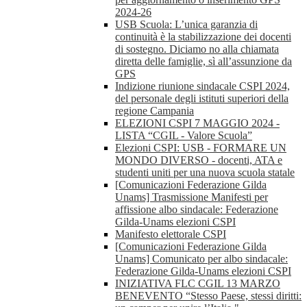
2024-26
USB Scuola: L’unica garanzia di
continuità è la stabilizzazione dei docenti
di sostegno. Diciamo no alla chiamata
diretta delle famiglie, sì all’assunzione da
GPS
Indizione riunione sindacale CSPI 2024,
del personale degli istituti superiori della
regione Campania
ELEZIONI CSPI 7 MAGGIO 2024 -
LISTA “CGIL - Valore Scuola”
Elezioni CSPI: USB - FORMARE UN
MONDO DIVERSO - docenti, ATA e
studenti uniti per una nuova scuola statale
[Comunicazioni Federazione Gilda
Unams] Trasmissione Manifesti per
affissione albo sindacale: Federazione
Gilda-Unams elezioni CSPI
Manifesto elettorale CSPI
[Comunicazioni Federazione Gilda
Unams] Comunicato per albo sindacale:
Federazione Gilda-Unams elezioni CSPI
INIZIATIVA FLC CGIL 13 MARZO
BENEVENTO “Stesso Paese, stessi diritti: