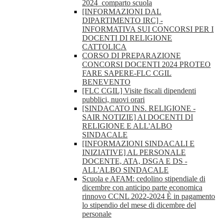
2024_comparto scuola
[INFORMAZIONI DAL
DIPARTIMENTO IRC] -
INFORMATIVA SUI CONCORSI PER I
DOCENTI DI RELIGIONE
CATTOLICA
CORSO DI PREPARAZIONE
CONCORSI DOCENTI 2024 PROTEO
FARE SAPERE-FLC CGIL
BENEVENTO
[FLC CGIL] Visite fiscali dipendenti
pubblici, nuovi orari
[SINDACATO INS. RELIGIONE -
SAIR NOTIZIE] AI DOCENTI DI
RELIGIONE E ALL'ALBO
SINDACALE
[INFORMAZIONI SINDACALI E
INIZIATIVE] AL PERSONALE
DOCENTE, ATA, DSGA E DS -
ALL'ALBO SINDACALE
Scuola e AFAM: cedolino stipendiale di
dicembre con anticipo parte economica
rinnovo CCNL 2022-2024 È in pagamento
lo stipendio del mese di dicembre del
personale