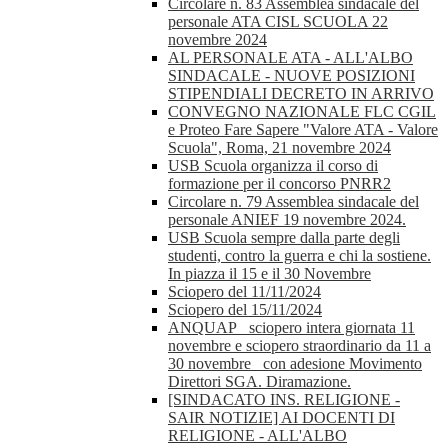
Circolare n. 83 Assemblea sindacale del
personale ATA CISL SCUOLA 22
novembre 2024
AL PERSONALE ATA - ALL'ALBO
SINDACALE - NUOVE POSIZIONI
STIPENDIALI DECRETO IN ARRIVO
CONVEGNO NAZIONALE FLC CGIL
e Proteo Fare Sapere "Valore ATA - Valore
Scuola", Roma, 21 novembre 2024
USB Scuola organizza il corso di
formazione per il concorso PNRR2
Circolare n. 79 Assemblea sindacale del
personale ANIEF 19 novembre 2024.
USB Scuola sempre dalla parte degli
studenti, contro la guerra e chi la sostiene.
In piazza il 15 e il 30 Novembre
Sciopero del 11/11/2024
Sciopero del 15/11/2024
ANQUAP_ sciopero intera giornata 11
novembre e sciopero straordinario da 11 a
30 novembre_ con adesione Movimento
Direttori SGA. Diramazione.
[SINDACATO INS. RELIGIONE -
SAIR NOTIZIE] AI DOCENTI DI
RELIGIONE - ALL'ALBO