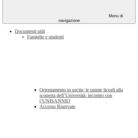
Menu di
navigazione
Documenti utili
Famiglie e studenti
Orientamento in uscita; le quinte liceali alla
scoperta dell’Università: incontro con
l’UNISANNIO
Accesso Riservato