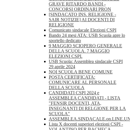
GRAVE RITARDO BANDI -
CONCORSI ORDINARI PRON
[SINDACATO INS. RELIGIONE -
SAIR NOTIZIE] AI DOCENTI DI
RELIGIONE
Comunicato sindacale Elezioni CSPI
Bando 24 mesi ATA: USB Scuola apre lo
sportello dedicato
9 MAGGIO SCIOPERO GENERALE
DELLA SCUOLA. 7 MAGGIO
ELEZIONI CSPI.
USB Scuola: Assemblea sindacale CSPI
29 aprile 2024
NOI SCUOLA BENE COMUNE
POSTA CERTIFICATA:
COMUNICARE AL PERSONALE
DELLA SCUOLA
CANDIDATI CSPI 2024 e
ASSEMBLEA CANDIDATI - LISTA
"FENSIR DOCENTI, ATA,
INSEGNANTI DI RELGIONE PER LA
SCUOLA"
ASSEMBLEA.SINDACALE.on.LINE.U
Lista X docenti superiori elezioni CSPI -
VOLANTINO PER BACHECA