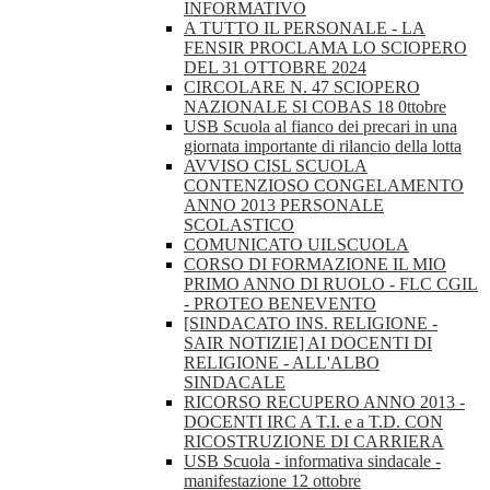
INFORMATIVO
A TUTTO IL PERSONALE - LA
FENSIR PROCLAMA LO SCIOPERO
DEL 31 OTTOBRE 2024
CIRCOLARE N. 47 SCIOPERO
NAZIONALE SI COBAS 18 0ttobre
USB Scuola al fianco dei precari in una
giornata importante di rilancio della lotta
AVVISO CISL SCUOLA
CONTENZIOSO CONGELAMENTO
ANNO 2013 PERSONALE
SCOLASTICO
COMUNICATO UILSCUOLA
CORSO DI FORMAZIONE IL MIO
PRIMO ANNO DI RUOLO - FLC CGIL
- PROTEO BENEVENTO
[SINDACATO INS. RELIGIONE -
SAIR NOTIZIE] AI DOCENTI DI
RELIGIONE - ALL'ALBO
SINDACALE
RICORSO RECUPERO ANNO 2013 -
DOCENTI IRC A T.I. e a T.D. CON
RICOSTRUZIONE DI CARRIERA
USB Scuola - informativa sindacale -
manifestazione 12 ottobre