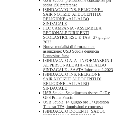
USB Scuola: prenotazione consulenze per
scelta 150 preferenze
[SINDACATO INS. RELIGIONE -
SAIR NOTIZIE] AI DOCENTI DI
RELIGIONE - ALL'ALBO
SINDACALE
FLC CAMPANIA - ASSEMBLEA
REGIONALE DIRIGENTI
SCOLASTICI, RSU E TAS - 27 giugno
2023
Nuove modalità di formazione e
assunzione: USB Scuola denuncia
l’ennesima farsa
[SINDACATO ATA - INFORMAZIONI]
AL PERSONALE ATA - ALL'ALBO
SINDACALE - SAATA Informa n.2-2023
[SINDACATO INS. RELIGIONE -
SAIR NOTIZIE] AI DOCENTI DI
RELIGIONE - ALL'ALBO
SINDACALE
USB Scuola: Scioglimento riserva GaE e
GPS Prima Fascia
USB Scuola: 14 giugno ore 17 Question
Time su TFA, immissioni e concorso
[SINDACATO DOCENTI - SADOC