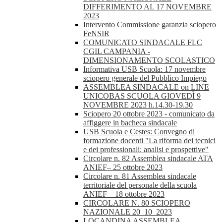
DIFFERIMENTO AL 17 NOVEMBRE
2023
Intervento Commissione garanzia sciopero
FeNSIR
COMUNICATO SINDACALE FLC
CGIL CAMPANIA -
DIMENSIONAMENTO SCOLASTICO
Informativa USB Scuola: 17 novembre
sciopero generale del Pubblico Impiego
ASSEMBLEA SINDACALE on LINE
UNICOBAS SCUOLA GIOVEDÌ 9
NOVEMBRE 2023 h.14.30-19.30
Sciopero 20 ottobre 2023 - comunicato da
affiggere in bacheca sindacale
USB Scuola e Cestes: Convegno di
formazione docenti "La riforma dei tecnici
e dei professionali: analisi e prospettive"
Circolare n. 82 Assemblea sindacale ATA
ANIEF– 25 ottobre 2023
Circolare n. 81 Assemblea sindacale
territoriale del personale della scuola
ANIEF – 18 ottobre 2023
CIRCOLARE N. 80 SCIOPERO
NAZIONALE 20_10_2023
LOCANDINA ASSEMBLEA