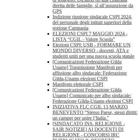
diretta delle famiglie, sì all’assunzione da
GPS
Indizione riunione sindacale CSPI 2024,
del personale degli istituti superiori della
regione Campania
ELEZIONI CSPI 7 MAGGIO 2024 -
LISTA “CGIL - Valore Scuola”
Elezioni CSPI: USB - FORMARE UN
MONDO DIVERSO - docenti, ATA e
studenti uniti per una nuova scuola statale
[Comunicazioni Federazione Gilda
Unams] Trasmissione Manifesti per
affissione albo sindacale: Federazione
Gilda-Unams elezioni CSPI
Manifesto elettorale CSPI
[Comunicazioni Federazione Gilda
Unams] Comunicato per albo sindacale:
Federazione Gilda-Unams elezioni CSPI
INIZIATIVA FLC CGIL 13 MARZO
BENEVENTO “Stesso Paese, stessi diritti:
un camper per unire l’Italia."
[SINDACATO INS. RELIGIONE -
SAIR NOTIZIE] AI DOCENTI DI
RELIGIONE - CONCORSI IRC