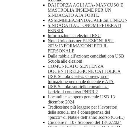
DAI FORZA AGLI ATA- MANCUSO E
MASTROLIA INSIEME PER UN
SINDACATO ATA FORTE
ASSEMBLEA.SINDACALE.on.LINE.UN
SINDACATI AUTONOMI FEDERATI
FENSIR
Informazioni su elezioni RSU
Note Unicobas per ELEZIONI RSU
2025: INFORMAZIONI PER IL
PERSONALE
Dalla rabbia all’azione: candidati con USB
Scuola alle elezioni
COMUNICATO SENTENZA
DOCENTI RELIGIONE CATTOLICA
USB Scuola-Cestes: Convegno di
formazione personale docente e ATA
USB Scuola: sportello consulenza
iscrizioni concorso PNRR 2
Locandine sciopero generale USB 13
dicembre 2024
Tredicesime più leggere per i lavoratori
della scuola, ma è conseguenza del
“pacco” di Natale dell’anno scorso (CGIL)
Circolare n. 107 Sciopero del 13/12/2024