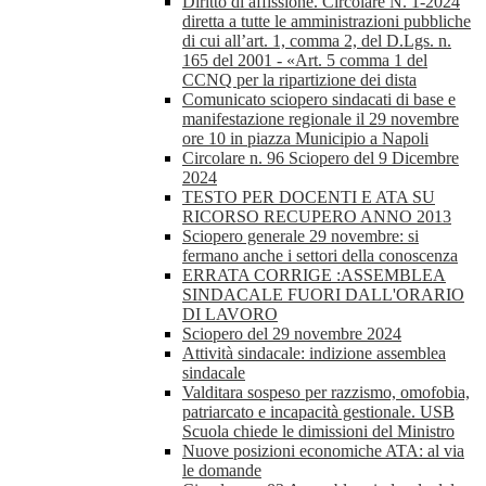
Diritto di affissione. Circolare N. 1-2024
diretta a tutte le amministrazioni pubbliche
di cui all’art. 1, comma 2, del D.Lgs. n.
165 del 2001 - «Art. 5 comma 1 del
CCNQ per la ripartizione dei dista
Comunicato sciopero sindacati di base e
manifestazione regionale il 29 novembre
ore 10 in piazza Municipio a Napoli
Circolare n. 96 Sciopero del 9 Dicembre
2024
TESTO PER DOCENTI E ATA SU
RICORSO RECUPERO ANNO 2013
Sciopero generale 29 novembre: si
fermano anche i settori della conoscenza
ERRATA CORRIGE :ASSEMBLEA
SINDACALE FUORI DALL'ORARIO
DI LAVORO
Sciopero del 29 novembre 2024
Attività sindacale: indizione assemblea
sindacale
Valditara sospeso per razzismo, omofobia,
patriarcato e incapacità gestionale. USB
Scuola chiede le dimissioni del Ministro
Nuove posizioni economiche ATA: al via
le domande