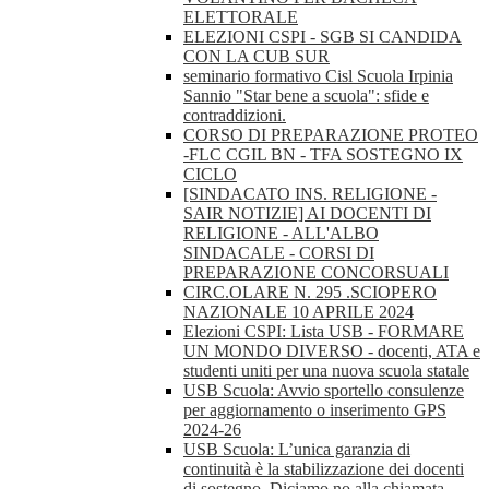
ELETTORALE
ELEZIONI CSPI - SGB SI CANDIDA
CON LA CUB SUR
seminario formativo Cisl Scuola Irpinia
Sannio "Star bene a scuola": sfide e
contraddizioni.
CORSO DI PREPARAZIONE PROTEO
-FLC CGIL BN - TFA SOSTEGNO IX
CICLO
[SINDACATO INS. RELIGIONE -
SAIR NOTIZIE] AI DOCENTI DI
RELIGIONE - ALL'ALBO
SINDACALE - CORSI DI
PREPARAZIONE CONCORSUALI
CIRC.OLARE N. 295 .SCIOPERO
NAZIONALE 10 APRILE 2024
Elezioni CSPI: Lista USB - FORMARE
UN MONDO DIVERSO - docenti, ATA e
studenti uniti per una nuova scuola statale
USB Scuola: Avvio sportello consulenze
per aggiornamento o inserimento GPS
2024-26
USB Scuola: L’unica garanzia di
continuità è la stabilizzazione dei docenti
di sostegno. Diciamo no alla chiamata