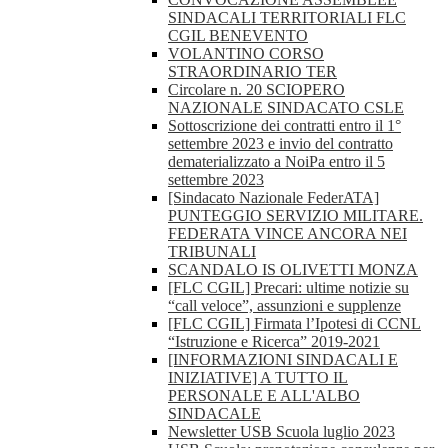
SINDACALI TERRITORIALI FLC
CGIL BENEVENTO
VOLANTINO CORSO
STRAORDINARIO TER
Circolare n. 20 SCIOPERO
NAZIONALE SINDACATO CSLE
Sottoscrizione dei contratti entro il 1°
settembre 2023 e invio del contratto
dematerializzato a NoiPa entro il 5
settembre 2023
[Sindacato Nazionale FederATA]
PUNTEGGIO SERVIZIO MILITARE.
FEDERATA VINCE ANCORA NEI
TRIBUNALI
SCANDALO IS OLIVETTI MONZA
[FLC CGIL] Precari: ultime notizie su
“call veloce”, assunzioni e supplenze
[FLC CGIL] Firmata l’Ipotesi di CCNL
“Istruzione e Ricerca” 2019-2021
[INFORMAZIONI SINDACALI E
INIZIATIVE] A TUTTO IL
PERSONALE E ALL'ALBO
SINDACALE
Newsletter USB Scuola luglio 2023