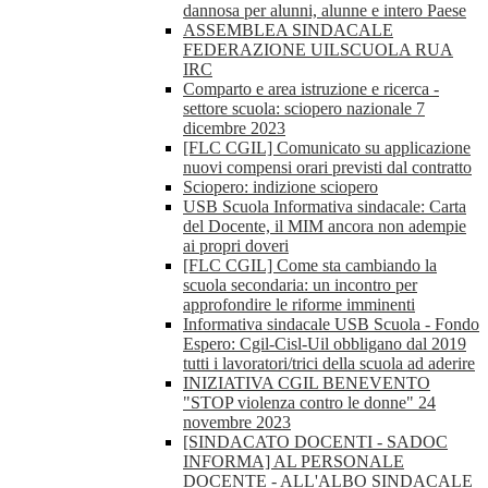
dannosa per alunni, alunne e intero Paese
ASSEMBLEA SINDACALE
FEDERAZIONE UILSCUOLA RUA
IRC
Comparto e area istruzione e ricerca -
settore scuola: sciopero nazionale 7
dicembre 2023
[FLC CGIL] Comunicato su applicazione
nuovi compensi orari previsti dal contratto
Sciopero: indizione sciopero
USB Scuola Informativa sindacale: Carta
del Docente, il MIM ancora non adempie
ai propri doveri
[FLC CGIL] Come sta cambiando la
scuola secondaria: un incontro per
approfondire le riforme imminenti
Informativa sindacale USB Scuola - Fondo
Espero: Cgil-Cisl-Uil obbligano dal 2019
tutti i lavoratori/trici della scuola ad aderire
INIZIATIVA CGIL BENEVENTO
"STOP violenza contro le donne" 24
novembre 2023
[SINDACATO DOCENTI - SADOC
INFORMA] AL PERSONALE
DOCENTE - ALL'ALBO SINDACALE