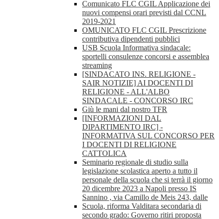
Comunicato FLC CGIL Applicazione dei
nuovi compensi orari previsti dal CCNL
2019-2021
OMUNICATO FLC CGIL Prescrizione
contributiva dipendenti pubblici
USB Scuola Informativa sindacale:
sportelli consulenze concorsi e assemblea
streaming
[SINDACATO INS. RELIGIONE -
SAIR NOTIZIE] AI DOCENTI DI
RELIGIONE - ALL'ALBO
SINDACALE - CONCORSO IRC
Giù le mani dal nostro TFR
[INFORMAZIONI DAL
DIPARTIMENTO IRC] -
INFORMATIVA SUL CONCORSO PER
I DOCENTI DI RELIGIONE
CATTOLICA
Seminario regionale di studio sulla
legislazione scolastica aperto a tutto il
personale della scuola che si terrà il giorno
20 dicembre 2023 a Napoli presso IS
Sannino , via Camillo de Meis 243, dalle
Scuola, riforma Valditara secondaria di
secondo grado: Governo ritiri proposta