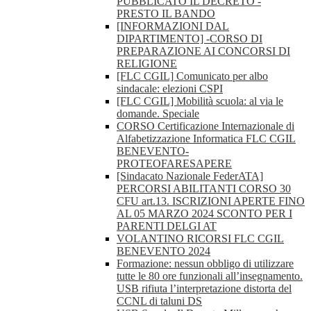
PUBBLICATO IL DECRETO -
PRESTO IL BANDO
[INFORMAZIONI DAL
DIPARTIMENTO] -CORSO DI
PREPARAZIONE AI CONCORSI DI
RELIGIONE
[FLC CGIL] Comunicato per albo
sindacale: elezioni CSPI
[FLC CGIL] Mobilità scuola: al via le
domande. Speciale
CORSO Certificazione Internazionale di
Alfabetizzazione Informatica FLC CGIL
BENEVENTO-
PROTEOFARESAPERE
[Sindacato Nazionale FederATA]
PERCORSI ABILITANTI CORSO 30
CFU art.13. ISCRIZIONI APERTE FINO
AL 05 MARZO 2024 SCONTO PER I
PARENTI DELGI AT
VOLANTINO RICORSI FLC CGIL
BENEVENTO 2024
Formazione: nessun obbligo di utilizzare
tutte le 80 ore funzionali all’insegnamento.
USB rifiuta l’interpretazione distorta del
CCNL di taluni DS