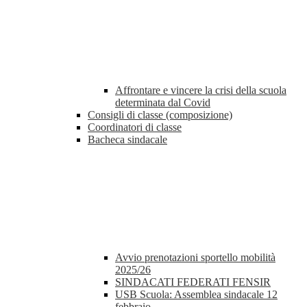
Affrontare e vincere la crisi della scuola
determinata dal Covid
Consigli di classe (composizione)
Coordinatori di classe
Bacheca sindacale
Avvio prenotazioni sportello mobilità
2025/26
SINDACATI FEDERATI FENSIR
USB Scuola: Assemblea sindacale 12
febbraio