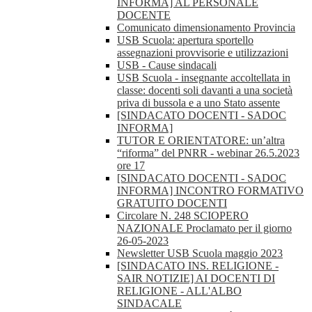
INFORMA] AL PERSONALE
DOCENTE
Comunicato dimensionamento Provincia
USB Scuola: apertura sportello
assegnazioni provvisorie e utilizzazioni
USB - Cause sindacali
USB Scuola - insegnante accoltellata in
classe: docenti soli davanti a una società
priva di bussola e a uno Stato assente
[SINDACATO DOCENTI - SADOC
INFORMA]
TUTOR E ORIENTATORE: un’altra
“riforma” del PNRR - webinar 26.5.2023
ore 17
[SINDACATO DOCENTI - SADOC
INFORMA] INCONTRO FORMATIVO
GRATUITO DOCENTI
Circolare N. 248 SCIOPERO
NAZIONALE Proclamato per il giorno
26-05-2023
Newsletter USB Scuola maggio 2023
[SINDACATO INS. RELIGIONE -
SAIR NOTIZIE] AI DOCENTI DI
RELIGIONE - ALL'ALBO
SINDACALE