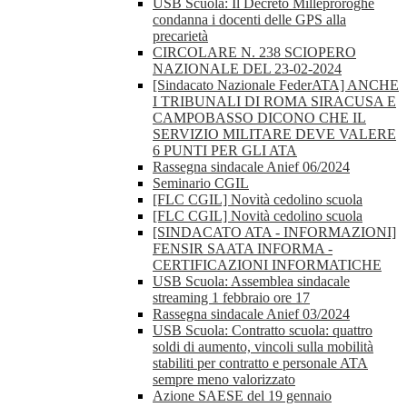
USB Scuola: Il Decreto Milleproroghe
condanna i docenti delle GPS alla
precarietà
CIRCOLARE N. 238 SCIOPERO
NAZIONALE DEL 23-02-2024
[Sindacato Nazionale FederATA] ANCHE
I TRIBUNALI DI ROMA SIRACUSA E
CAMPOBASSO DICONO CHE IL
SERVIZIO MILITARE DEVE VALERE
6 PUNTI PER GLI ATA
Rassegna sindacale Anief 06/2024
Seminario CGIL
[FLC CGIL] Novità cedolino scuola
[FLC CGIL] Novità cedolino scuola
[SINDACATO ATA - INFORMAZIONI]
FENSIR SAATA INFORMA -
CERTIFICAZIONI INFORMATICHE
USB Scuola: Assemblea sindacale
streaming 1 febbraio ore 17
Rassegna sindacale Anief 03/2024
USB Scuola: Contratto scuola: quattro
soldi di aumento, vincoli sulla mobilità
stabiliti per contratto e personale ATA
sempre meno valorizzato
Azione SAESE del 19 gennaio