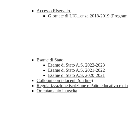
Accesso Riservato
Giornate di LIC...enza 2018-2019 (Progra
Esame di Stato
Esame di Stato A.S. 2022-2023
Esame di Stato A.S. 2021-2022
Esame di Stato A.S. 2020-2021
Colloqui con i docenti (on line)
Regolarizzazione iscrizione e Patto educativo e di 
Orientamento in uscita