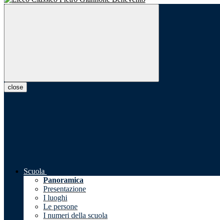
close
Scuola
Panoramica
Presentazione
I luoghi
Le persone
I numeri della scuola