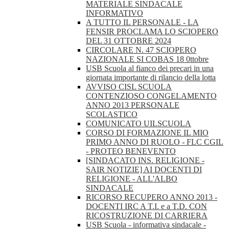
MATERIALE SINDACALE
INFORMATIVO
A TUTTO IL PERSONALE - LA
FENSIR PROCLAMA LO SCIOPERO
DEL 31 OTTOBRE 2024
CIRCOLARE N. 47 SCIOPERO
NAZIONALE SI COBAS 18 0ttobre
USB Scuola al fianco dei precari in una
giornata importante di rilancio della lotta
AVVISO CISL SCUOLA
CONTENZIOSO CONGELAMENTO
ANNO 2013 PERSONALE
SCOLASTICO
COMUNICATO UILSCUOLA
CORSO DI FORMAZIONE IL MIO
PRIMO ANNO DI RUOLO - FLC CGIL
- PROTEO BENEVENTO
[SINDACATO INS. RELIGIONE -
SAIR NOTIZIE] AI DOCENTI DI
RELIGIONE - ALL'ALBO
SINDACALE
RICORSO RECUPERO ANNO 2013 -
DOCENTI IRC A T.I. e a T.D. CON
RICOSTRUZIONE DI CARRIERA
USB Scuola - informativa sindacale -