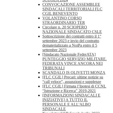
CONVOCAZIONE ASSEMBLEE
SINDACALI TERRITORIALI FLC
CGIL BENEVENTO
VOLANTINO CORSO
STRAORDINARIO TER
Circolare n. 20 SCIOPERO
NAZIONALE SINDACATO CSLE
Sottoscrizione dei contratti entro il 1°
settembre 2023 e invio del contratto
dematerializzato a NoiPa entro il 5
settembre 2023
[Sindacato Nazionale FederATA]
PUNTEGGIO SERVIZIO MILITARE.
FEDERATA VINCE ANCORA NEI
TRIBUNALI
SCANDALO IS OLIVETTI MONZA
[FLC CGIL] Precari: ultime notizie su
“call veloce”, assunzioni e supplenze
[FLC CGIL] Firmata l’Ipotesi di CCNL
“Istruzione e Ricerca” 2019-2021
[INFORMAZIONI SINDACALI E
INIZIATIVE] A TUTTO IL
PERSONALE E ALL'ALBO
SINDACALE