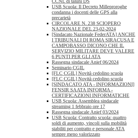
CCNL di taluni DS
USB Scuola: Il Decreto Milleproroghe
condanna i docenti delle GPS alla
precarietà
CIRCOLARE N. 238 SCIOPERO
NAZIONALE DEL 23-02-2024
[Sindacato Nazionale FederATA] ANCHE
I TRIBUNALI DI ROMA SIRACUSA E
CAMPOBASSO DICONO CHE IL
SERVIZIO MILITARE DEVE VALERE
6 PUNTI PER GLI ATA
Rassegna sindacale Anief 06/2024
Seminario CGIL
[FLC CGIL] Novità cedolino scuola
[FLC CGIL] Novità cedolino scuola
[SINDACATO ATA - INFORMAZIONI]
FENSIR SAATA INFORMA -
CERTIFICAZIONI INFORMATICHE
USB Scuola: Assemblea sindacale
streaming 1 febbraio ore 17
Rassegna sindacale Anief 03/2024
USB Scuola: Contratto scuola: quattro
soldi di aumento, vincoli sulla mobilità
stabiliti per contratto e personale ATA
sempre meno valorizzato