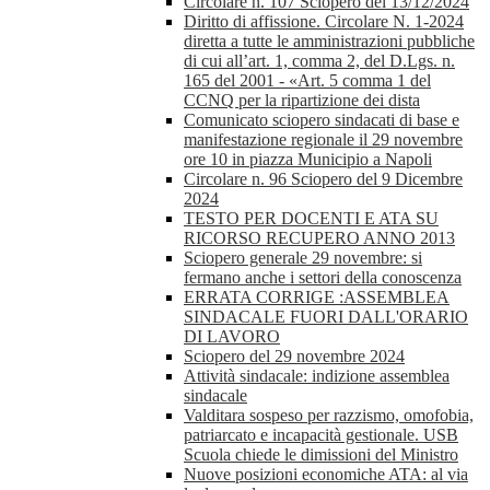
Circolare n. 107 Sciopero del 13/12/2024
Diritto di affissione. Circolare N. 1-2024
diretta a tutte le amministrazioni pubbliche
di cui all’art. 1, comma 2, del D.Lgs. n.
165 del 2001 - «Art. 5 comma 1 del
CCNQ per la ripartizione dei dista
Comunicato sciopero sindacati di base e
manifestazione regionale il 29 novembre
ore 10 in piazza Municipio a Napoli
Circolare n. 96 Sciopero del 9 Dicembre
2024
TESTO PER DOCENTI E ATA SU
RICORSO RECUPERO ANNO 2013
Sciopero generale 29 novembre: si
fermano anche i settori della conoscenza
ERRATA CORRIGE :ASSEMBLEA
SINDACALE FUORI DALL'ORARIO
DI LAVORO
Sciopero del 29 novembre 2024
Attività sindacale: indizione assemblea
sindacale
Valditara sospeso per razzismo, omofobia,
patriarcato e incapacità gestionale. USB
Scuola chiede le dimissioni del Ministro
Nuove posizioni economiche ATA: al via