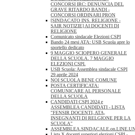
CONCORSI IRC: DENUNCIA DEL
GRAVE RITARDO BANDI -
CONCORSI ORDINARI PRON
[SINDACATO INS. RELIGIONE -
SAIR NOTIZIE] AI DOCENTI DI
RELIGIONE
Comunicato sindacale Elezioni CSPI
Bando 24 mesi ATA: USB Scuola apre lo
sportello dedicato
9 MAGGIO SCIOPERO GENERALE
DELLA SCUOLA. 7 MAGGIO
ELEZIONI CSPI.
USB Scuola: Assemblea sindacale CSPI
29 aprile 2024
NOI SCUOLA BENE COMUNE
POSTA CERTIFICATA:
COMUNICARE AL PERSONALE
DELLA SCUOLA
CANDIDATI CSPI 2024 e
ASSEMBLEA CANDIDATI - LISTA
"FENSIR DOCENTI, ATA,
INSEGNANTI DI RELGIONE PER LA
SCUOLA"
ASSEMBLEA.SINDACALE.on.LINE.U
Lista X docenti superiori elezioni CSPI -