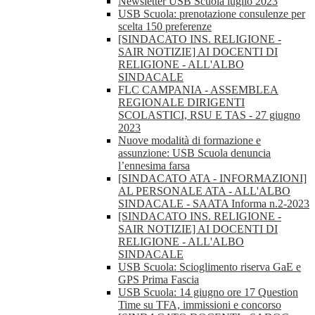
Newsletter USB Scuola luglio 2023
USB Scuola: prenotazione consulenze per
scelta 150 preferenze
[SINDACATO INS. RELIGIONE -
SAIR NOTIZIE] AI DOCENTI DI
RELIGIONE - ALL'ALBO
SINDACALE
FLC CAMPANIA - ASSEMBLEA
REGIONALE DIRIGENTI
SCOLASTICI, RSU E TAS - 27 giugno
2023
Nuove modalità di formazione e
assunzione: USB Scuola denuncia
l’ennesima farsa
[SINDACATO ATA - INFORMAZIONI]
AL PERSONALE ATA - ALL'ALBO
SINDACALE - SAATA Informa n.2-2023
[SINDACATO INS. RELIGIONE -
SAIR NOTIZIE] AI DOCENTI DI
RELIGIONE - ALL'ALBO
SINDACALE
USB Scuola: Scioglimento riserva GaE e
GPS Prima Fascia
USB Scuola: 14 giugno ore 17 Question
Time su TFA, immissioni e concorso