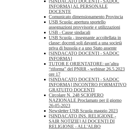
[SINDACATO DOCENTI - SADOC
INFORMA] AL PERSONALE
DOCENTE
Comunicato dimensionamento Provincia
USB Scuola: apertura sportello
assegnazioni provvisorie e utilizzazioni
USB - Cause sindacali
USB Scuola - insegnante accoltellata in
classe: docenti soli davanti a una società
priva di bussola e a uno Stato assente
[SINDACATO DOCENTI - SADOC
INFORMA]
TUTOR E ORIENTATORE: un’altra
“riforma” del PNRR - webinar 26.5.2023
ore 17
[SINDACATO DOCENTI - SADOC
INFORMA] INCONTRO FORMATIVO
GRATUITO DOCENTI
Circolare N. 248 SCIOPERO
NAZIONALE Proclamato per il giorno
26-05-2023
Newsletter USB Scuola maggio 2023
[SINDACATO INS. RELIGIONE -
SAIR NOTIZIE] AI DOCENTI DI
RELIGIONE - ALL'ALBO