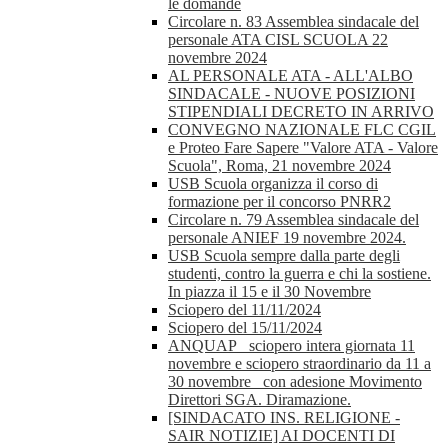
le domande
Circolare n. 83 Assemblea sindacale del
personale ATA CISL SCUOLA 22
novembre 2024
AL PERSONALE ATA - ALL'ALBO
SINDACALE - NUOVE POSIZIONI
STIPENDIALI DECRETO IN ARRIVO
CONVEGNO NAZIONALE FLC CGIL
e Proteo Fare Sapere "Valore ATA - Valore
Scuola", Roma, 21 novembre 2024
USB Scuola organizza il corso di
formazione per il concorso PNRR2
Circolare n. 79 Assemblea sindacale del
personale ANIEF 19 novembre 2024.
USB Scuola sempre dalla parte degli
studenti, contro la guerra e chi la sostiene.
In piazza il 15 e il 30 Novembre
Sciopero del 11/11/2024
Sciopero del 15/11/2024
ANQUAP_ sciopero intera giornata 11
novembre e sciopero straordinario da 11 a
30 novembre_ con adesione Movimento
Direttori SGA. Diramazione.
[SINDACATO INS. RELIGIONE -
SAIR NOTIZIE] AI DOCENTI DI