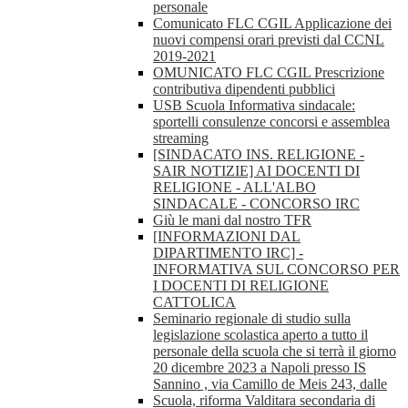
personale
Comunicato FLC CGIL Applicazione dei
nuovi compensi orari previsti dal CCNL
2019-2021
OMUNICATO FLC CGIL Prescrizione
contributiva dipendenti pubblici
USB Scuola Informativa sindacale:
sportelli consulenze concorsi e assemblea
streaming
[SINDACATO INS. RELIGIONE -
SAIR NOTIZIE] AI DOCENTI DI
RELIGIONE - ALL'ALBO
SINDACALE - CONCORSO IRC
Giù le mani dal nostro TFR
[INFORMAZIONI DAL
DIPARTIMENTO IRC] -
INFORMATIVA SUL CONCORSO PER
I DOCENTI DI RELIGIONE
CATTOLICA
Seminario regionale di studio sulla
legislazione scolastica aperto a tutto il
personale della scuola che si terrà il giorno
20 dicembre 2023 a Napoli presso IS
Sannino , via Camillo de Meis 243, dalle
Scuola, riforma Valditara secondaria di