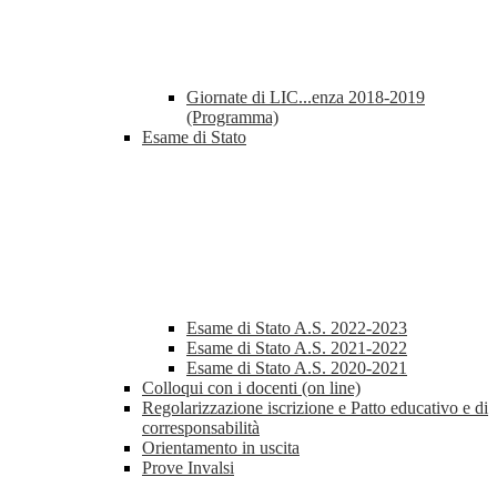
Giornate di LIC...enza 2018-2019
(Programma)
Esame di Stato
Esame di Stato A.S. 2022-2023
Esame di Stato A.S. 2021-2022
Esame di Stato A.S. 2020-2021
Colloqui con i docenti (on line)
Regolarizzazione iscrizione e Patto educativo e di
corresponsabilità
Orientamento in uscita
Prove Invalsi