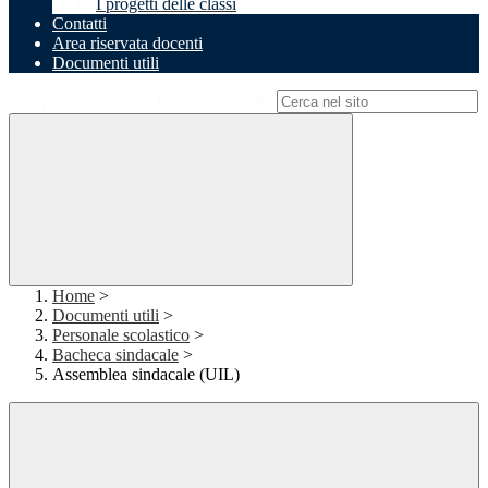
I progetti delle classi
Contatti
Area riservata docenti
Documenti utili
Campo di ricerca per le pagine del sito
Home
>
Documenti utili
>
Personale scolastico
>
Bacheca sindacale
>
Assemblea sindacale (UIL)