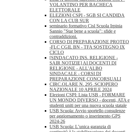
VOLANTINO PER BACHECA
ELETTORALE
ELEZIONI CSPI - SGB SI CANDIDA
CON LA CUB SUR
seminario formativo Cisl Scuola Irpinia
Sannio "Star bene a scuola": sfide e
contraddizioni.
CORSO DI PREPARAZIONE PROTEO
-FLC CGIL BN - TFA SOSTEGNO IX
CICLO
[SINDACATO INS. RELIGIONE -
SAIR NOTIZIE] AI DOCENTI DI
RELIGIONE - ALL'ALBO
SINDACALE - CORSI DI
PREPARAZIONE CONCORSUALI
CIRC.OLARE N. 295 .SCIOPERO
NAZIONALE 10 APRILE 2024
Elezioni CSPI: Lista USB - FORMARE
UN MONDO DIVERSO - docenti, ATA e
studenti uniti per una nuova scuola statale
USB Scuola: Avvio sportello consulenze
per aggiornamento o inserimento GPS
2024-26
USB Scuola: L’unica garanzia di
continuità è la stabilizzazione dei docenti