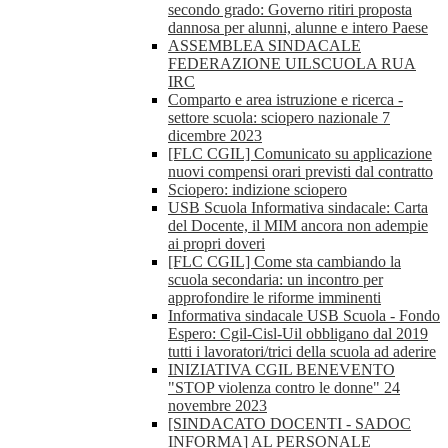
secondo grado: Governo ritiri proposta
dannosa per alunni, alunne e intero Paese
ASSEMBLEA SINDACALE
FEDERAZIONE UILSCUOLA RUA
IRC
Comparto e area istruzione e ricerca -
settore scuola: sciopero nazionale 7
dicembre 2023
[FLC CGIL] Comunicato su applicazione
nuovi compensi orari previsti dal contratto
Sciopero: indizione sciopero
USB Scuola Informativa sindacale: Carta
del Docente, il MIM ancora non adempie
ai propri doveri
[FLC CGIL] Come sta cambiando la
scuola secondaria: un incontro per
approfondire le riforme imminenti
Informativa sindacale USB Scuola - Fondo
Espero: Cgil-Cisl-Uil obbligano dal 2019
tutti i lavoratori/trici della scuola ad aderire
INIZIATIVA CGIL BENEVENTO
"STOP violenza contro le donne" 24
novembre 2023
[SINDACATO DOCENTI - SADOC
INFORMA] AL PERSONALE