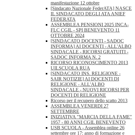
manifestazione 12 ottobre
[Sindacato Nazionale FederATA] NASCE
IL SINDACATO DEGLI ATA ANIEF
FEDERATA
ASSEMBLEA PENSIONI 2025 INCA-
FLC CGIL - SPI BENEVENTO 11
OTTOBRE 2024
[SINDACATO DOCENTI - SADOC
INFORMA] AI DOCENTI - ALL'ALBO
SINDACALE - RICORSI GRATUITI -
SADOC INFORMA N. 2
RICORSO RICONOSCIMENTO 2013
UILSCUOLA RUA
[SINDACATO INS. RELIGIONE -
SAIR NOTIZIE] AI DOCENTI DI
RELIGIONE - ALL'ALBO
SINDACALE - NUOVI RICORSI PER
DOCENTI DI RELIGIONE
Ricorso per il recupero dello scatto 2013
ASSEMBLEA VENERDI 27
SETTEMBRE
INIZIATIVA "MARCIA DELLA FAME"
1957 - 80 ANNI CGIL BENEVENTO
USB SCUOLA - Assemblea online 26
settembre ore 17: anno di formazione e