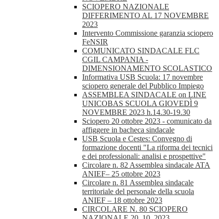
SCIOPERO NAZIONALE
DIFFERIMENTO AL 17 NOVEMBRE
2023
Intervento Commissione garanzia sciopero
FeNSIR
COMUNICATO SINDACALE FLC
CGIL CAMPANIA -
DIMENSIONAMENTO SCOLASTICO
Informativa USB Scuola: 17 novembre
sciopero generale del Pubblico Impiego
ASSEMBLEA SINDACALE on LINE
UNICOBAS SCUOLA GIOVEDÌ 9
NOVEMBRE 2023 h.14.30-19.30
Sciopero 20 ottobre 2023 - comunicato da
affiggere in bacheca sindacale
USB Scuola e Cestes: Convegno di
formazione docenti "La riforma dei tecnici
e dei professionali: analisi e prospettive"
Circolare n. 82 Assemblea sindacale ATA
ANIEF– 25 ottobre 2023
Circolare n. 81 Assemblea sindacale
territoriale del personale della scuola
ANIEF – 18 ottobre 2023
CIRCOLARE N. 80 SCIOPERO
NAZIONALE 20_10_2023