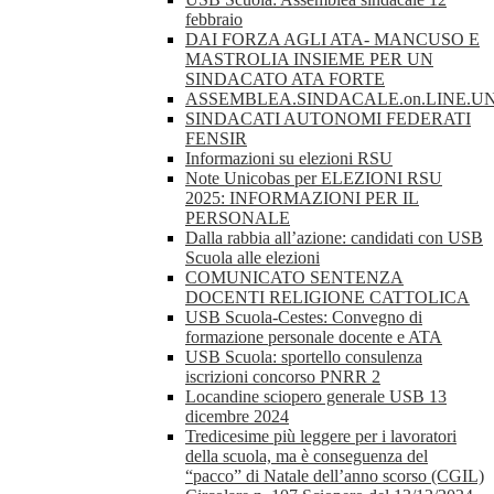
febbraio
DAI FORZA AGLI ATA- MANCUSO E
MASTROLIA INSIEME PER UN
SINDACATO ATA FORTE
ASSEMBLEA.SINDACALE.on.LINE.UN
SINDACATI AUTONOMI FEDERATI
FENSIR
Informazioni su elezioni RSU
Note Unicobas per ELEZIONI RSU
2025: INFORMAZIONI PER IL
PERSONALE
Dalla rabbia all’azione: candidati con USB
Scuola alle elezioni
COMUNICATO SENTENZA
DOCENTI RELIGIONE CATTOLICA
USB Scuola-Cestes: Convegno di
formazione personale docente e ATA
USB Scuola: sportello consulenza
iscrizioni concorso PNRR 2
Locandine sciopero generale USB 13
dicembre 2024
Tredicesime più leggere per i lavoratori
della scuola, ma è conseguenza del
“pacco” di Natale dell’anno scorso (CGIL)