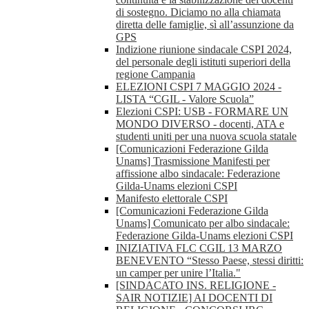
di sostegno. Diciamo no alla chiamata
diretta delle famiglie, sì all’assunzione da
GPS
Indizione riunione sindacale CSPI 2024,
del personale degli istituti superiori della
regione Campania
ELEZIONI CSPI 7 MAGGIO 2024 -
LISTA “CGIL - Valore Scuola”
Elezioni CSPI: USB - FORMARE UN
MONDO DIVERSO - docenti, ATA e
studenti uniti per una nuova scuola statale
[Comunicazioni Federazione Gilda
Unams] Trasmissione Manifesti per
affissione albo sindacale: Federazione
Gilda-Unams elezioni CSPI
Manifesto elettorale CSPI
[Comunicazioni Federazione Gilda
Unams] Comunicato per albo sindacale:
Federazione Gilda-Unams elezioni CSPI
INIZIATIVA FLC CGIL 13 MARZO
BENEVENTO “Stesso Paese, stessi diritti:
un camper per unire l’Italia."
[SINDACATO INS. RELIGIONE -
SAIR NOTIZIE] AI DOCENTI DI