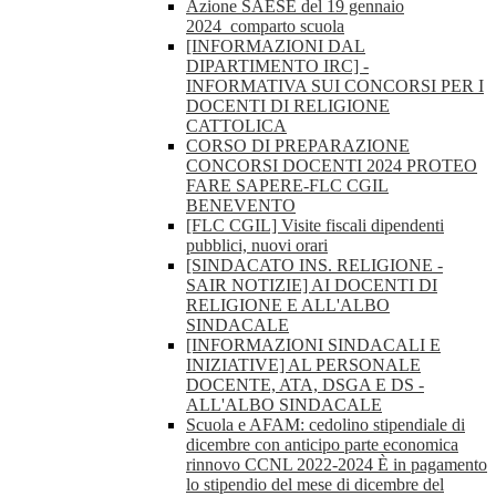
Azione SAESE del 19 gennaio
2024_comparto scuola
[INFORMAZIONI DAL
DIPARTIMENTO IRC] -
INFORMATIVA SUI CONCORSI PER I
DOCENTI DI RELIGIONE
CATTOLICA
CORSO DI PREPARAZIONE
CONCORSI DOCENTI 2024 PROTEO
FARE SAPERE-FLC CGIL
BENEVENTO
[FLC CGIL] Visite fiscali dipendenti
pubblici, nuovi orari
[SINDACATO INS. RELIGIONE -
SAIR NOTIZIE] AI DOCENTI DI
RELIGIONE E ALL'ALBO
SINDACALE
[INFORMAZIONI SINDACALI E
INIZIATIVE] AL PERSONALE
DOCENTE, ATA, DSGA E DS -
ALL'ALBO SINDACALE
Scuola e AFAM: cedolino stipendiale di
dicembre con anticipo parte economica
rinnovo CCNL 2022-2024 È in pagamento
lo stipendio del mese di dicembre del