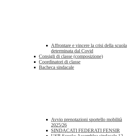
Affrontare e vincere la crisi della scuola
determinata dal Covid
Consigli di classe (composizione)
Coordinatori di classe
Bacheca sindacale
Avvio prenotazioni sportello mobilità
2025/26
SINDACATI FEDERATI FENSIR
USB Scuola: Assemblea sindacale 12