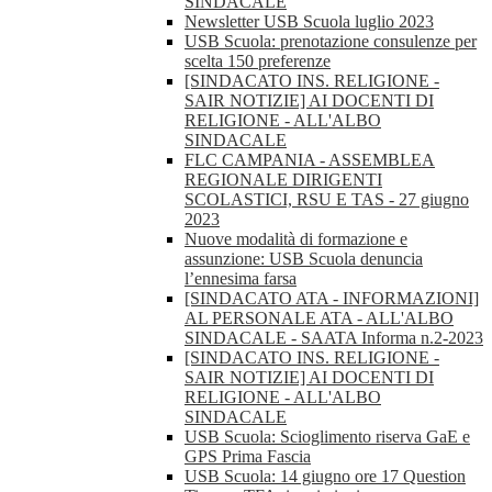
SINDACALE
Newsletter USB Scuola luglio 2023
USB Scuola: prenotazione consulenze per
scelta 150 preferenze
[SINDACATO INS. RELIGIONE -
SAIR NOTIZIE] AI DOCENTI DI
RELIGIONE - ALL'ALBO
SINDACALE
FLC CAMPANIA - ASSEMBLEA
REGIONALE DIRIGENTI
SCOLASTICI, RSU E TAS - 27 giugno
2023
Nuove modalità di formazione e
assunzione: USB Scuola denuncia
l’ennesima farsa
[SINDACATO ATA - INFORMAZIONI]
AL PERSONALE ATA - ALL'ALBO
SINDACALE - SAATA Informa n.2-2023
[SINDACATO INS. RELIGIONE -
SAIR NOTIZIE] AI DOCENTI DI
RELIGIONE - ALL'ALBO
SINDACALE
USB Scuola: Scioglimento riserva GaE e
GPS Prima Fascia
USB Scuola: 14 giugno ore 17 Question