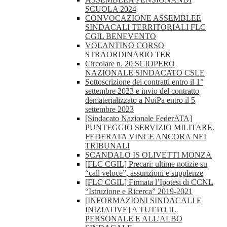
SCUOLA 2024
CONVOCAZIONE ASSEMBLEE
SINDACALI TERRITORIALI FLC
CGIL BENEVENTO
VOLANTINO CORSO
STRAORDINARIO TER
Circolare n. 20 SCIOPERO
NAZIONALE SINDACATO CSLE
Sottoscrizione dei contratti entro il 1°
settembre 2023 e invio del contratto
dematerializzato a NoiPa entro il 5
settembre 2023
[Sindacato Nazionale FederATA]
PUNTEGGIO SERVIZIO MILITARE.
FEDERATA VINCE ANCORA NEI
TRIBUNALI
SCANDALO IS OLIVETTI MONZA
[FLC CGIL] Precari: ultime notizie su
“call veloce”, assunzioni e supplenze
[FLC CGIL] Firmata l’Ipotesi di CCNL
“Istruzione e Ricerca” 2019-2021
[INFORMAZIONI SINDACALI E
INIZIATIVE] A TUTTO IL
PERSONALE E ALL'ALBO