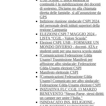
continuità è la stabilizzazione dei docenti
di sostegno. Diciamo no alla chiamata
diretta delle famiglie, sì all’assunzione da
GPS
Indizione riunione sindacale CSPI 2024,
del personale degli istituti superiori della
regione Campania
ELEZIONI CSPI 7 MAGGIO 2024 -
LISTA “CGIL - Valore Scuola”
Elezioni CSPI: USB - FORMARE UN
MONDO DIVERSO - docenti, ATA e
studenti uniti per una nuova scuola statale
[Comunicazioni Federazione Gilda
Unams] Trasmissione Manifesti per
affissione albo sindacale: Federazione
Gilda-Unams elezioni CSPI
Manifesto elettorale CSPI
[Comunicazioni Federazione Gilda
Unams] Comunicato per albo sindacale:
Federazione Gilda-Unams elezioni CSPI
INIZIATIVA FLC CGIL 13 MARZO
BENEVENTO “Stesso Paese, stessi diritti:
un camper per unire l’Italia."
[SINDACATO INS. RELIGIONE -