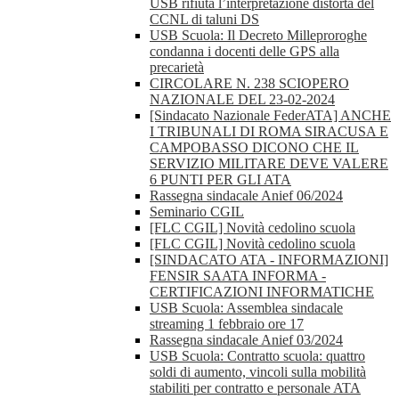
USB rifiuta l’interpretazione distorta del
CCNL di taluni DS
USB Scuola: Il Decreto Milleproroghe
condanna i docenti delle GPS alla
precarietà
CIRCOLARE N. 238 SCIOPERO
NAZIONALE DEL 23-02-2024
[Sindacato Nazionale FederATA] ANCHE
I TRIBUNALI DI ROMA SIRACUSA E
CAMPOBASSO DICONO CHE IL
SERVIZIO MILITARE DEVE VALERE
6 PUNTI PER GLI ATA
Rassegna sindacale Anief 06/2024
Seminario CGIL
[FLC CGIL] Novità cedolino scuola
[FLC CGIL] Novità cedolino scuola
[SINDACATO ATA - INFORMAZIONI]
FENSIR SAATA INFORMA -
CERTIFICAZIONI INFORMATICHE
USB Scuola: Assemblea sindacale
streaming 1 febbraio ore 17
Rassegna sindacale Anief 03/2024
USB Scuola: Contratto scuola: quattro
soldi di aumento, vincoli sulla mobilità
stabiliti per contratto e personale ATA