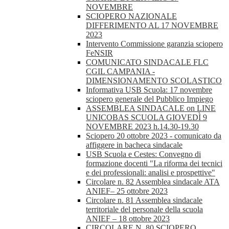
NOVEMBRE
SCIOPERO NAZIONALE
DIFFERIMENTO AL 17 NOVEMBRE
2023
Intervento Commissione garanzia sciopero
FeNSIR
COMUNICATO SINDACALE FLC
CGIL CAMPANIA -
DIMENSIONAMENTO SCOLASTICO
Informativa USB Scuola: 17 novembre
sciopero generale del Pubblico Impiego
ASSEMBLEA SINDACALE on LINE
UNICOBAS SCUOLA GIOVEDÌ 9
NOVEMBRE 2023 h.14.30-19.30
Sciopero 20 ottobre 2023 - comunicato da
affiggere in bacheca sindacale
USB Scuola e Cestes: Convegno di
formazione docenti "La riforma dei tecnici
e dei professionali: analisi e prospettive"
Circolare n. 82 Assemblea sindacale ATA
ANIEF– 25 ottobre 2023
Circolare n. 81 Assemblea sindacale
territoriale del personale della scuola
ANIEF – 18 ottobre 2023
CIRCOLARE N. 80 SCIOPERO