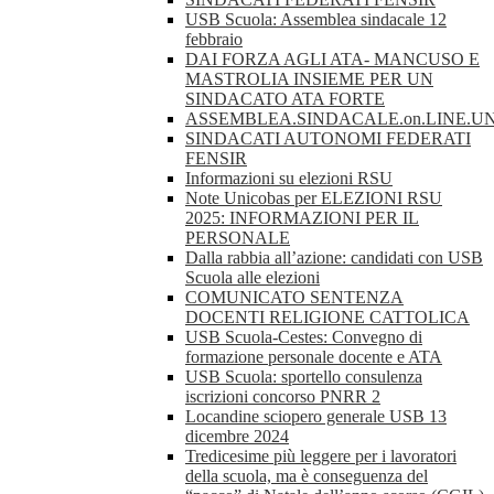
USB Scuola: Assemblea sindacale 12
febbraio
DAI FORZA AGLI ATA- MANCUSO E
MASTROLIA INSIEME PER UN
SINDACATO ATA FORTE
ASSEMBLEA.SINDACALE.on.LINE.UN
SINDACATI AUTONOMI FEDERATI
FENSIR
Informazioni su elezioni RSU
Note Unicobas per ELEZIONI RSU
2025: INFORMAZIONI PER IL
PERSONALE
Dalla rabbia all’azione: candidati con USB
Scuola alle elezioni
COMUNICATO SENTENZA
DOCENTI RELIGIONE CATTOLICA
USB Scuola-Cestes: Convegno di
formazione personale docente e ATA
USB Scuola: sportello consulenza
iscrizioni concorso PNRR 2
Locandine sciopero generale USB 13
dicembre 2024
Tredicesime più leggere per i lavoratori
della scuola, ma è conseguenza del