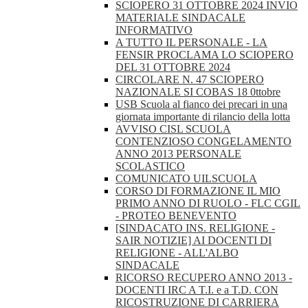
SCIOPERO 31 OTTOBRE 2024 INVIO
MATERIALE SINDACALE
INFORMATIVO
A TUTTO IL PERSONALE - LA
FENSIR PROCLAMA LO SCIOPERO
DEL 31 OTTOBRE 2024
CIRCOLARE N. 47 SCIOPERO
NAZIONALE SI COBAS 18 0ttobre
USB Scuola al fianco dei precari in una
giornata importante di rilancio della lotta
AVVISO CISL SCUOLA
CONTENZIOSO CONGELAMENTO
ANNO 2013 PERSONALE
SCOLASTICO
COMUNICATO UILSCUOLA
CORSO DI FORMAZIONE IL MIO
PRIMO ANNO DI RUOLO - FLC CGIL
- PROTEO BENEVENTO
[SINDACATO INS. RELIGIONE -
SAIR NOTIZIE] AI DOCENTI DI
RELIGIONE - ALL'ALBO
SINDACALE
RICORSO RECUPERO ANNO 2013 -
DOCENTI IRC A T.I. e a T.D. CON
RICOSTRUZIONE DI CARRIERA