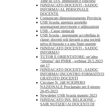
Time su TFA, immissioni e concorso
[SINDACATO DOCENTI - SADOC
INFORMA] AL PERSONALE
DOCENTE
Comunicato dimensionamento Provincia
USB Scuola: apertura sportello
assegnazioni provvisorie e utilizzazioni
USB - Cause sindacali
USB Scuola - insegnante accoltellata in
classe: docenti soli davanti a una società
priva di bussola e a uno Stato assente
[SINDACATO DOCENTI - SADOC
INFORMA]
TUTOR E ORIENTATORE: un’altra
“riforma” del PNRR - webinar 26.5.2023
ore 17
[SINDACATO DOCENTI - SADOC
INFORMA] INCONTRO FORMATIVO
GRATUITO DOCENTI
Circolare N. 248 SCIOPERO
NAZIONALE Proclamato per il giorno
26-05-2023
Newsletter USB Scuola maggio 2023
[SINDACATO INS. RELIGIONE -
SAIR NOTIZIE] AI DOCENTI DI