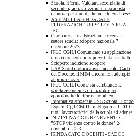
Scuola, riforma Valditara secondaria di
secondo grado: Governo ritiri proposta
dannosa per alunni, alunne e intero Paese
ASSEMBLEA SINDACALE
FEDERAZIONE UILSCUOLA RUA
IRC
Comparto e area istruzione e ricerca -
settore scuola: sciopero nazionale 7
dicembre 2023
[FLC CGIL] Comunicato su applicazione
nuovi compensi orari previsti dal contratto
Sciopero: indizione sciopero
USB Scuola Informativa sindacale: Carta
del Docente, il MIM ancora non adempie
ai propri doveri
[FLC CGIL] Come sta cambiando la
scuola secondaria: un incontro per
approfondire le riforme imminenti
Informativa sindacale USB Scuola - Fondo
Espero: Cgil-Cisl-Uil obbligano dal 2019
tutti i lavoratori/trici della scuola ad aderire
INIZIATIVA CGIL BENEVENTO
"STOP violenza contro le donne" 24
novembre 2023
[SINDACATO DOCENTI - SADOC