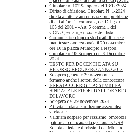
“pacco” di Natale dell’anno scorso (CGIL)
Circolare n. 107 Sciopero del 13/12/2024
Diritto di affissione. Circolare N. 1-2024
diretta a tutte le amministrazioni pubbliche
di cui all’art. 1, comma 2, del D.Lgs. n.
165 del 2001 - «Art. 5 comma 1 del
CCNQ per la ripartizione dei dista
Comunicato sciopero sindacati di base e
manifestazione regionale il 29 novembre
ore 10 in piazza Municipio a Napoli
Circolare n. 96 Sciopero del 9 Dicembre
2024
TESTO PER DOCENTI E ATA SU
RICORSO RECUPERO ANNO 2013
Sciopero generale 29 novembre: si
fermano anche i settori della conoscenza
ERRATA CORRIGE :ASSEMBLEA
SINDACALE FUORI DALL'ORARIO
DI LAVORO
Sciopero del 29 novembre 2024
Attività sindacale: indizione assemblea
sindacale
Valditara sospeso per razzismo, omofobia,
patriarcato e incapacità gestionale. USB
Scuola chiede le dimissioni del Ministro