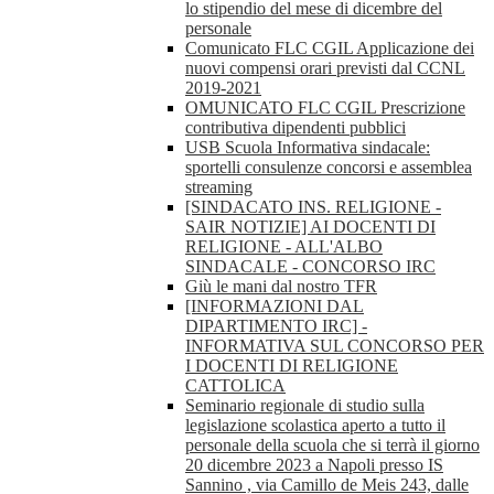
lo stipendio del mese di dicembre del
personale
Comunicato FLC CGIL Applicazione dei
nuovi compensi orari previsti dal CCNL
2019-2021
OMUNICATO FLC CGIL Prescrizione
contributiva dipendenti pubblici
USB Scuola Informativa sindacale:
sportelli consulenze concorsi e assemblea
streaming
[SINDACATO INS. RELIGIONE -
SAIR NOTIZIE] AI DOCENTI DI
RELIGIONE - ALL'ALBO
SINDACALE - CONCORSO IRC
Giù le mani dal nostro TFR
[INFORMAZIONI DAL
DIPARTIMENTO IRC] -
INFORMATIVA SUL CONCORSO PER
I DOCENTI DI RELIGIONE
CATTOLICA
Seminario regionale di studio sulla
legislazione scolastica aperto a tutto il
personale della scuola che si terrà il giorno
20 dicembre 2023 a Napoli presso IS
Sannino , via Camillo de Meis 243, dalle