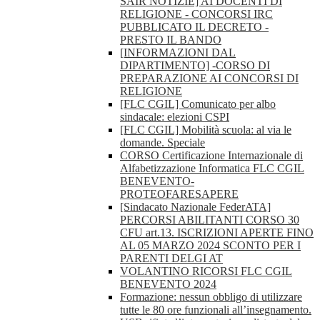
SAIR NOTIZIE] AI DOCENTI DI
RELIGIONE - CONCORSI IRC
PUBBLICATO IL DECRETO -
PRESTO IL BANDO
[INFORMAZIONI DAL
DIPARTIMENTO] -CORSO DI
PREPARAZIONE AI CONCORSI DI
RELIGIONE
[FLC CGIL] Comunicato per albo
sindacale: elezioni CSPI
[FLC CGIL] Mobilità scuola: al via le
domande. Speciale
CORSO Certificazione Internazionale di
Alfabetizzazione Informatica FLC CGIL
BENEVENTO-
PROTEOFARESAPERE
[Sindacato Nazionale FederATA]
PERCORSI ABILITANTI CORSO 30
CFU art.13. ISCRIZIONI APERTE FINO
AL 05 MARZO 2024 SCONTO PER I
PARENTI DELGI AT
VOLANTINO RICORSI FLC CGIL
BENEVENTO 2024
Formazione: nessun obbligo di utilizzare
tutte le 80 ore funzionali all’insegnamento.