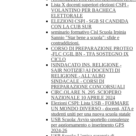
Lista X docenti superiori elezioni CSPI -
VOLANTINO PER BACHECA
ELETTORALE
ELEZIONI CSPI - SGB SI CANDIDA
CON LA CUB SUR
seminario formativo Cisl Scuola Irpinia
Sannio "Star bene a scuola": sfide e
contraddizioni.
CORSO DI PREPARAZIONE PROTEO
-FLC CGIL BN - TFA SOSTEGNO IX
CICLO
[SINDACATO INS. RELIGIONE -
SAIR NOTIZIE] AI DOCENTI DI
RELIGIONE - ALL'ALBO
SINDACALE - CORSI DI
PREPARAZIONE CONCORSUALI
CIRC.OLARE N. 295 .SCIOPERO
NAZIONALE 10 APRILE 2024
Elezioni CSPI: Lista USB - FORMARE
UN MONDO DIVERSO - docenti, ATA e
studenti uniti per una nuova scuola statale
USB Scuola: Avvio sportello consulenze
per aggiornamento o inserimento GPS
2024-26
USB Scuola: L’unica garanzia di