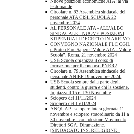
Nuove posizioni economiche ATA: al via
le domande
Circolare n. 83 Assemblea sindacale del
personale ATA CISL SCUOLA 22
novembre 2024
AL PERSONALE ATA - ALL'ALBO
SINDACALE - NUOVE POSIZIONI
STIPENDIALI DECRETO IN ARRIVO
CONVEGNO NAZIONALE FLC CGIL
e Proteo Fare Sapere "Valore ATA - Valore
Scuola", Roma, 21 novembre 2024
USB Scuola organizza il corso di
formazione per il concorso PNRR2
Circolare n. 79 Assemblea sindacale del
personale ANIEF 19 novembre 2024.
USB Scuola sempre dalla parte degli
studenti, contro la guerra e chi la sostiene.
In piazza il 15 e il 30 Novembre
Sciopero del 11/11/2024
Sciopero del 15/11/2024
ANQUAP_ sciopero intera giornata 11
novembre e sciopero straordinario da 11 a
30 novembre_ con adesione Movimento
Direttori SGA. Diramazione.
[SINDACATO INS. RELIGIONE -