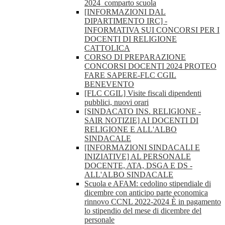
2024_comparto scuola
[INFORMAZIONI DAL
DIPARTIMENTO IRC] -
INFORMATIVA SUI CONCORSI PER I
DOCENTI DI RELIGIONE
CATTOLICA
CORSO DI PREPARAZIONE
CONCORSI DOCENTI 2024 PROTEO
FARE SAPERE-FLC CGIL
BENEVENTO
[FLC CGIL] Visite fiscali dipendenti
pubblici, nuovi orari
[SINDACATO INS. RELIGIONE -
SAIR NOTIZIE] AI DOCENTI DI
RELIGIONE E ALL'ALBO
SINDACALE
[INFORMAZIONI SINDACALI E
INIZIATIVE] AL PERSONALE
DOCENTE, ATA, DSGA E DS -
ALL'ALBO SINDACALE
Scuola e AFAM: cedolino stipendiale di
dicembre con anticipo parte economica
rinnovo CCNL 2022-2024 È in pagamento
lo stipendio del mese di dicembre del
personale