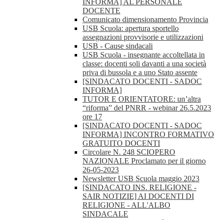
INFORMA] AL PERSONALE
DOCENTE
Comunicato dimensionamento Provincia
USB Scuola: apertura sportello
assegnazioni provvisorie e utilizzazioni
USB - Cause sindacali
USB Scuola - insegnante accoltellata in
classe: docenti soli davanti a una società
priva di bussola e a uno Stato assente
[SINDACATO DOCENTI - SADOC
INFORMA]
TUTOR E ORIENTATORE: un’altra
“riforma” del PNRR - webinar 26.5.2023
ore 17
[SINDACATO DOCENTI - SADOC
INFORMA] INCONTRO FORMATIVO
GRATUITO DOCENTI
Circolare N. 248 SCIOPERO
NAZIONALE Proclamato per il giorno
26-05-2023
Newsletter USB Scuola maggio 2023
[SINDACATO INS. RELIGIONE -
SAIR NOTIZIE] AI DOCENTI DI
RELIGIONE - ALL'ALBO
SINDACALE