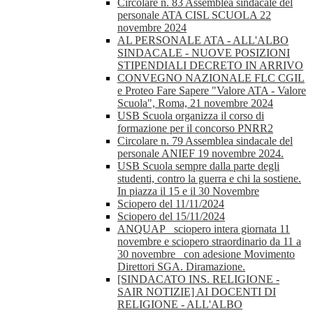
Circolare n. 83 Assemblea sindacale del
personale ATA CISL SCUOLA 22
novembre 2024
AL PERSONALE ATA - ALL'ALBO
SINDACALE - NUOVE POSIZIONI
STIPENDIALI DECRETO IN ARRIVO
CONVEGNO NAZIONALE FLC CGIL
e Proteo Fare Sapere "Valore ATA - Valore
Scuola", Roma, 21 novembre 2024
USB Scuola organizza il corso di
formazione per il concorso PNRR2
Circolare n. 79 Assemblea sindacale del
personale ANIEF 19 novembre 2024.
USB Scuola sempre dalla parte degli
studenti, contro la guerra e chi la sostiene.
In piazza il 15 e il 30 Novembre
Sciopero del 11/11/2024
Sciopero del 15/11/2024
ANQUAP_ sciopero intera giornata 11
novembre e sciopero straordinario da 11 a
30 novembre_ con adesione Movimento
Direttori SGA. Diramazione.
[SINDACATO INS. RELIGIONE -
SAIR NOTIZIE] AI DOCENTI DI
RELIGIONE - ALL'ALBO