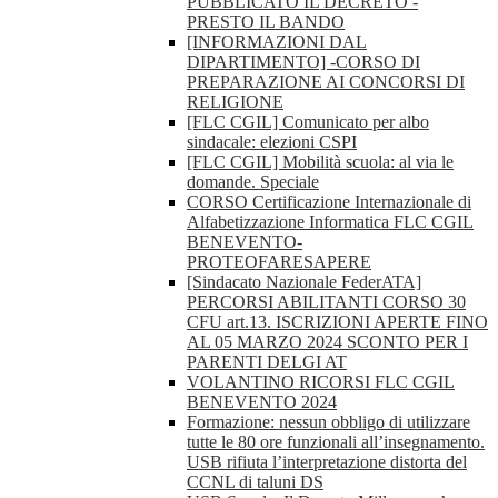
PUBBLICATO IL DECRETO -
PRESTO IL BANDO
[INFORMAZIONI DAL
DIPARTIMENTO] -CORSO DI
PREPARAZIONE AI CONCORSI DI
RELIGIONE
[FLC CGIL] Comunicato per albo
sindacale: elezioni CSPI
[FLC CGIL] Mobilità scuola: al via le
domande. Speciale
CORSO Certificazione Internazionale di
Alfabetizzazione Informatica FLC CGIL
BENEVENTO-
PROTEOFARESAPERE
[Sindacato Nazionale FederATA]
PERCORSI ABILITANTI CORSO 30
CFU art.13. ISCRIZIONI APERTE FINO
AL 05 MARZO 2024 SCONTO PER I
PARENTI DELGI AT
VOLANTINO RICORSI FLC CGIL
BENEVENTO 2024
Formazione: nessun obbligo di utilizzare
tutte le 80 ore funzionali all’insegnamento.
USB rifiuta l’interpretazione distorta del
CCNL di taluni DS