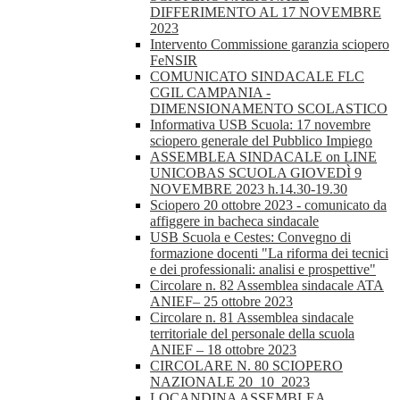
DIFFERIMENTO AL 17 NOVEMBRE
2023
Intervento Commissione garanzia sciopero
FeNSIR
COMUNICATO SINDACALE FLC
CGIL CAMPANIA -
DIMENSIONAMENTO SCOLASTICO
Informativa USB Scuola: 17 novembre
sciopero generale del Pubblico Impiego
ASSEMBLEA SINDACALE on LINE
UNICOBAS SCUOLA GIOVEDÌ 9
NOVEMBRE 2023 h.14.30-19.30
Sciopero 20 ottobre 2023 - comunicato da
affiggere in bacheca sindacale
USB Scuola e Cestes: Convegno di
formazione docenti "La riforma dei tecnici
e dei professionali: analisi e prospettive"
Circolare n. 82 Assemblea sindacale ATA
ANIEF– 25 ottobre 2023
Circolare n. 81 Assemblea sindacale
territoriale del personale della scuola
ANIEF – 18 ottobre 2023
CIRCOLARE N. 80 SCIOPERO
NAZIONALE 20_10_2023
LOCANDINA ASSEMBLEA