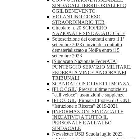
SINDACALI TERRITORIALI FLC
CGIL BENEVENTO
VOLANTINO CORSO
STRAORDINARIO TER
Circolare n. 20 SCIOPERO
NAZIONALE SINDACATO CSLE
Sottoscrizione dei contratti entro il 1°
settembre 2023 e invio del contratto
dematerializzato a NoiPa entro il 5
settembre 2023
[Sindacato Nazionale FederATA]
PUNTEGGIO SERVIZIO MILITARE.
FEDERATA VINCE ANCORA NEI
TRIBUNALI
SCANDALO IS OLIVETTI MONZA
[FLC CGIL] Precari: ultime notizie su
“call veloce”, assunzioni e supplenze
[FLC CGIL] Firmata l’Ipotesi di CCNL
“Istruzione e Ricerca” 2019-2021
[INFORMAZIONI SINDACALI E
INIZIATIVE] A TUTTO IL
PERSONALE E ALL'ALBO
SINDACALE
Newsletter USB Scuola luglio 2023