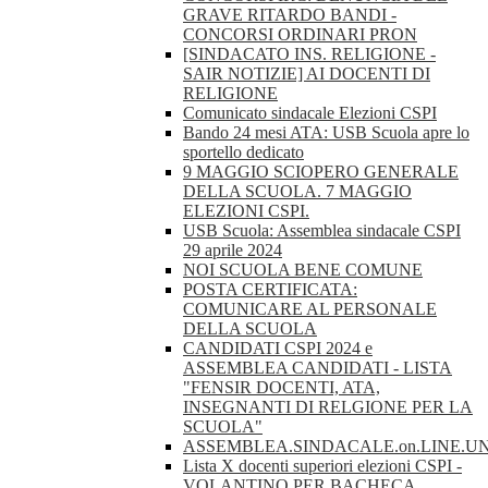
GRAVE RITARDO BANDI -
CONCORSI ORDINARI PRON
[SINDACATO INS. RELIGIONE -
SAIR NOTIZIE] AI DOCENTI DI
RELIGIONE
Comunicato sindacale Elezioni CSPI
Bando 24 mesi ATA: USB Scuola apre lo
sportello dedicato
9 MAGGIO SCIOPERO GENERALE
DELLA SCUOLA. 7 MAGGIO
ELEZIONI CSPI.
USB Scuola: Assemblea sindacale CSPI
29 aprile 2024
NOI SCUOLA BENE COMUNE
POSTA CERTIFICATA:
COMUNICARE AL PERSONALE
DELLA SCUOLA
CANDIDATI CSPI 2024 e
ASSEMBLEA CANDIDATI - LISTA
"FENSIR DOCENTI, ATA,
INSEGNANTI DI RELGIONE PER LA
SCUOLA"
ASSEMBLEA.SINDACALE.on.LINE.U
Lista X docenti superiori elezioni CSPI -
VOLANTINO PER BACHECA