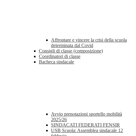
Affrontare e vincere la crisi della scuola
determinata dal Covid
Consigli di classe (composizione)
Coordinatori di classe
Bacheca sindacale
Avvio prenotazioni sportello mobilità
2025/26
SINDACATI FEDERATI FENSIR
USB Scuola: Assemblea sindacale 12
febbraio