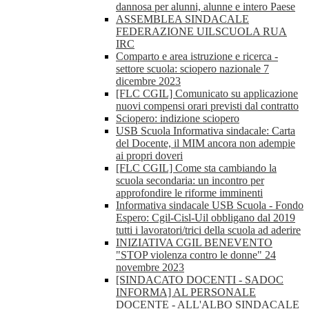
dannosa per alunni, alunne e intero Paese
ASSEMBLEA SINDACALE
FEDERAZIONE UILSCUOLA RUA
IRC
Comparto e area istruzione e ricerca -
settore scuola: sciopero nazionale 7
dicembre 2023
[FLC CGIL] Comunicato su applicazione
nuovi compensi orari previsti dal contratto
Sciopero: indizione sciopero
USB Scuola Informativa sindacale: Carta
del Docente, il MIM ancora non adempie
ai propri doveri
[FLC CGIL] Come sta cambiando la
scuola secondaria: un incontro per
approfondire le riforme imminenti
Informativa sindacale USB Scuola - Fondo
Espero: Cgil-Cisl-Uil obbligano dal 2019
tutti i lavoratori/trici della scuola ad aderire
INIZIATIVA CGIL BENEVENTO
"STOP violenza contro le donne" 24
novembre 2023
[SINDACATO DOCENTI - SADOC
INFORMA] AL PERSONALE
DOCENTE - ALL'ALBO SINDACALE