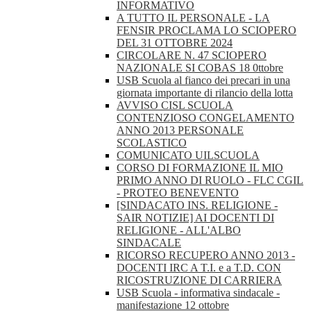
INFORMATIVO
A TUTTO IL PERSONALE - LA
FENSIR PROCLAMA LO SCIOPERO
DEL 31 OTTOBRE 2024
CIRCOLARE N. 47 SCIOPERO
NAZIONALE SI COBAS 18 0ttobre
USB Scuola al fianco dei precari in una
giornata importante di rilancio della lotta
AVVISO CISL SCUOLA
CONTENZIOSO CONGELAMENTO
ANNO 2013 PERSONALE
SCOLASTICO
COMUNICATO UILSCUOLA
CORSO DI FORMAZIONE IL MIO
PRIMO ANNO DI RUOLO - FLC CGIL
- PROTEO BENEVENTO
[SINDACATO INS. RELIGIONE -
SAIR NOTIZIE] AI DOCENTI DI
RELIGIONE - ALL'ALBO
SINDACALE
RICORSO RECUPERO ANNO 2013 -
DOCENTI IRC A T.I. e a T.D. CON
RICOSTRUZIONE DI CARRIERA
USB Scuola - informativa sindacale -
manifestazione 12 ottobre