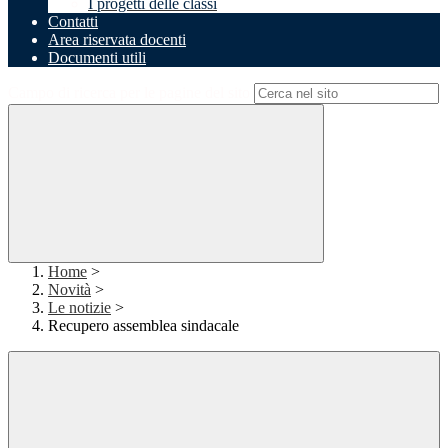
I progetti delle classi
Contatti
Area riservata docenti
Documenti utili
Campo di ricerca per le pagine del sito
Home
>
Novità
>
Le notizie
>
Recupero assemblea sindacale