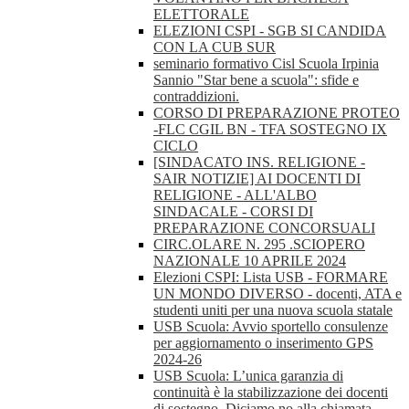
ELETTORALE
ELEZIONI CSPI - SGB SI CANDIDA
CON LA CUB SUR
seminario formativo Cisl Scuola Irpinia
Sannio "Star bene a scuola": sfide e
contraddizioni.
CORSO DI PREPARAZIONE PROTEO
-FLC CGIL BN - TFA SOSTEGNO IX
CICLO
[SINDACATO INS. RELIGIONE -
SAIR NOTIZIE] AI DOCENTI DI
RELIGIONE - ALL'ALBO
SINDACALE - CORSI DI
PREPARAZIONE CONCORSUALI
CIRC.OLARE N. 295 .SCIOPERO
NAZIONALE 10 APRILE 2024
Elezioni CSPI: Lista USB - FORMARE
UN MONDO DIVERSO - docenti, ATA e
studenti uniti per una nuova scuola statale
USB Scuola: Avvio sportello consulenze
per aggiornamento o inserimento GPS
2024-26
USB Scuola: L’unica garanzia di
continuità è la stabilizzazione dei docenti
di sostegno. Diciamo no alla chiamata