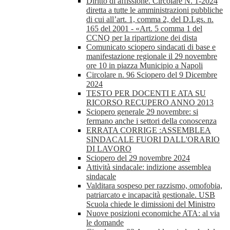
Diritto di affissione. Circolare N. 1-2024
diretta a tutte le amministrazioni pubbliche
di cui all’art. 1, comma 2, del D.Lgs. n.
165 del 2001 - «Art. 5 comma 1 del
CCNQ per la ripartizione dei dista
Comunicato sciopero sindacati di base e
manifestazione regionale il 29 novembre
ore 10 in piazza Municipio a Napoli
Circolare n. 96 Sciopero del 9 Dicembre
2024
TESTO PER DOCENTI E ATA SU
RICORSO RECUPERO ANNO 2013
Sciopero generale 29 novembre: si
fermano anche i settori della conoscenza
ERRATA CORRIGE :ASSEMBLEA
SINDACALE FUORI DALL'ORARIO
DI LAVORO
Sciopero del 29 novembre 2024
Attività sindacale: indizione assemblea
sindacale
Valditara sospeso per razzismo, omofobia,
patriarcato e incapacità gestionale. USB
Scuola chiede le dimissioni del Ministro
Nuove posizioni economiche ATA: al via
le domande