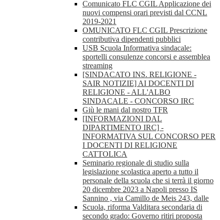
Comunicato FLC CGIL Applicazione dei
nuovi compensi orari previsti dal CCNL
2019-2021
OMUNICATO FLC CGIL Prescrizione
contributiva dipendenti pubblici
USB Scuola Informativa sindacale:
sportelli consulenze concorsi e assemblea
streaming
[SINDACATO INS. RELIGIONE -
SAIR NOTIZIE] AI DOCENTI DI
RELIGIONE - ALL'ALBO
SINDACALE - CONCORSO IRC
Giù le mani dal nostro TFR
[INFORMAZIONI DAL
DIPARTIMENTO IRC] -
INFORMATIVA SUL CONCORSO PER
I DOCENTI DI RELIGIONE
CATTOLICA
Seminario regionale di studio sulla
legislazione scolastica aperto a tutto il
personale della scuola che si terrà il giorno
20 dicembre 2023 a Napoli presso IS
Sannino , via Camillo de Meis 243, dalle
Scuola, riforma Valditara secondaria di
secondo grado: Governo ritiri proposta