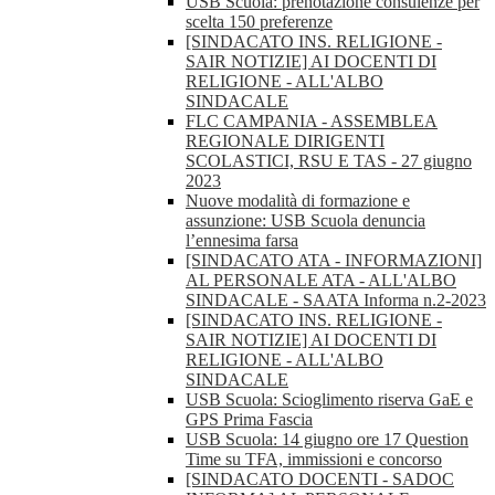
USB Scuola: prenotazione consulenze per
scelta 150 preferenze
[SINDACATO INS. RELIGIONE -
SAIR NOTIZIE] AI DOCENTI DI
RELIGIONE - ALL'ALBO
SINDACALE
FLC CAMPANIA - ASSEMBLEA
REGIONALE DIRIGENTI
SCOLASTICI, RSU E TAS - 27 giugno
2023
Nuove modalità di formazione e
assunzione: USB Scuola denuncia
l’ennesima farsa
[SINDACATO ATA - INFORMAZIONI]
AL PERSONALE ATA - ALL'ALBO
SINDACALE - SAATA Informa n.2-2023
[SINDACATO INS. RELIGIONE -
SAIR NOTIZIE] AI DOCENTI DI
RELIGIONE - ALL'ALBO
SINDACALE
USB Scuola: Scioglimento riserva GaE e
GPS Prima Fascia
USB Scuola: 14 giugno ore 17 Question
Time su TFA, immissioni e concorso
[SINDACATO DOCENTI - SADOC