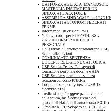
DAI FORZA AGLI ATA- MANCUSO E
MASTROLIA INSIEME PER UN
SINDACATO ATA FORTE
ASSEMBLEA.SINDACALE.on.LINE.UN
SINDACATI AUTONOMI FEDERATI
FENSIR
Informazioni su elezioni RSU
Note Unicobas per ELEZIONI RSU
2025: INFORMAZIONI PER IL
PERSONALE
Dalla rabbia all’azione: candidati con USB
Scuola alle elezioni
COMUNICATO SENTENZA
DOCENTI RELIGIONE CATTOLICA
USB Scuola-Cestes: Convegno di
formazione personale docente e ATA
USB Scuola: sportello consulenza
iscrizioni concorso PNRR 2
Locandine sciopero generale USB 13
dicembre 2024
Tredicesime più leggere per i lavoratori
della scuola, ma è conseguenza del
“pacco” di Natale dell’anno scorso (CGIL)
Circolare n. 107 Sciopero del 13/12/2024