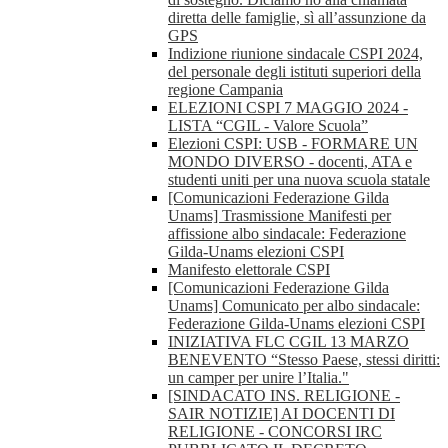
diretta delle famiglie, sì all’assunzione da
GPS
Indizione riunione sindacale CSPI 2024,
del personale degli istituti superiori della
regione Campania
ELEZIONI CSPI 7 MAGGIO 2024 -
LISTA “CGIL - Valore Scuola”
Elezioni CSPI: USB - FORMARE UN
MONDO DIVERSO - docenti, ATA e
studenti uniti per una nuova scuola statale
[Comunicazioni Federazione Gilda
Unams] Trasmissione Manifesti per
affissione albo sindacale: Federazione
Gilda-Unams elezioni CSPI
Manifesto elettorale CSPI
[Comunicazioni Federazione Gilda
Unams] Comunicato per albo sindacale:
Federazione Gilda-Unams elezioni CSPI
INIZIATIVA FLC CGIL 13 MARZO
BENEVENTO “Stesso Paese, stessi diritti:
un camper per unire l’Italia."
[SINDACATO INS. RELIGIONE -
SAIR NOTIZIE] AI DOCENTI DI
RELIGIONE - CONCORSI IRC