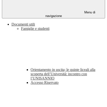
Menu di
navigazione
Documenti utili
Famiglie e studenti
Orientamento in uscita; le quinte liceali alla
scoperta dell’Università: incontro con
l’UNISANNIO
Accesso Riservato