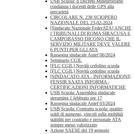
USB Scuola: Il Decreto Milleproroghe
condanna i docenti delle GPS alla
precarietà
CIRCOLARE N. 238 SCIOPERO
NAZIONALE DEL 23-02-2024
[Sindacato Nazionale FederATA] ANCHE
I TRIBUNALI DI ROMA SIRACUSA E
CAMPOBASSO DICONO CHE IL
SERVIZIO MILITARE DEVE VALERE
6 PUNTI PER GLI ATA
Rassegna sindacale Anief 06/2024
Seminario CGIL
[FLC CGIL] Novità cedolino scuola
[FLC CGIL] Novità cedolino scuola
[SINDACATO ATA - INFORMAZIONI]
FENSIR SAATA INFORMA -
CERTIFICAZIONI INFORMATICHE
USB Scuola: Assemblea sindacale
streaming 1 febbraio ore 17
Rassegna sindacale Anief 03/2024
USB Scuola: Contratto scuola: quattro
soldi di aumento, vincoli sulla mobilità
stabiliti per contratto e personale ATA
sempre meno valorizzato
Azione SAESE del 19 gennaio