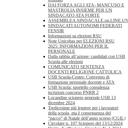
DAI FORZA AGLI ATA- MANCUSO E
MASTROLIA INSIEME PER UN
SINDACATO ATA FORTE
ASSEMBLEA.SINDACALE.on.LINE.UN
SINDACATI AUTONOMI FEDERATI
FENSIR
Informazioni su elezioni RSU
Note Unicobas per ELEZIONI RSU
2025: INFORMAZIONI PER IL
PERSONALE
Dalla rabbia all’azione: candidati con USB
Scuola alle elezioni
COMUNICATO SENTENZA
DOCENTI RELIGIONE CATTOLICA
USB Scuola-Cestes: Convegno di
formazione personale docente e ATA
USB Scuola: sportello consulenza
iscrizioni concorso PNRR 2
Locandine sciopero generale USB 13
dicembre 2024
Tredicesime più leggere per i lavoratori
della scuola, ma è conseguenza del
“pacco” di Natale dell’anno scorso (CGIL)
Circolare n. 107 Sciopero del 13/12/2024