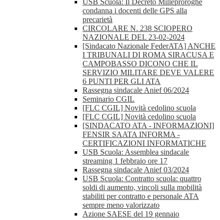
USB Scuola: Il Decreto Milleproroghe
condanna i docenti delle GPS alla
precarietà
CIRCOLARE N. 238 SCIOPERO
NAZIONALE DEL 23-02-2024
[Sindacato Nazionale FederATA] ANCHE
I TRIBUNALI DI ROMA SIRACUSA E
CAMPOBASSO DICONO CHE IL
SERVIZIO MILITARE DEVE VALERE
6 PUNTI PER GLI ATA
Rassegna sindacale Anief 06/2024
Seminario CGIL
[FLC CGIL] Novità cedolino scuola
[FLC CGIL] Novità cedolino scuola
[SINDACATO ATA - INFORMAZIONI]
FENSIR SAATA INFORMA -
CERTIFICAZIONI INFORMATICHE
USB Scuola: Assemblea sindacale
streaming 1 febbraio ore 17
Rassegna sindacale Anief 03/2024
USB Scuola: Contratto scuola: quattro
soldi di aumento, vincoli sulla mobilità
stabiliti per contratto e personale ATA
sempre meno valorizzato
Azione SAESE del 19 gennaio