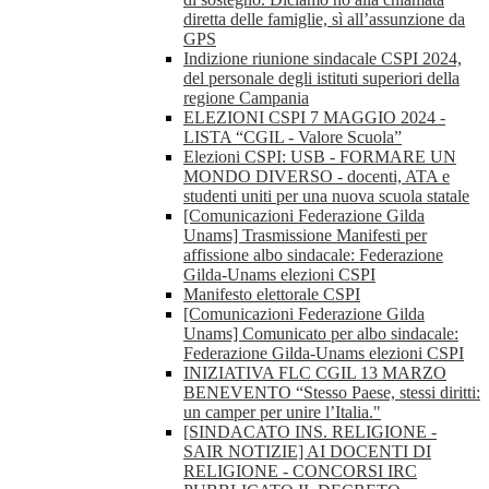
diretta delle famiglie, sì all’assunzione da
GPS
Indizione riunione sindacale CSPI 2024,
del personale degli istituti superiori della
regione Campania
ELEZIONI CSPI 7 MAGGIO 2024 -
LISTA “CGIL - Valore Scuola”
Elezioni CSPI: USB - FORMARE UN
MONDO DIVERSO - docenti, ATA e
studenti uniti per una nuova scuola statale
[Comunicazioni Federazione Gilda
Unams] Trasmissione Manifesti per
affissione albo sindacale: Federazione
Gilda-Unams elezioni CSPI
Manifesto elettorale CSPI
[Comunicazioni Federazione Gilda
Unams] Comunicato per albo sindacale:
Federazione Gilda-Unams elezioni CSPI
INIZIATIVA FLC CGIL 13 MARZO
BENEVENTO “Stesso Paese, stessi diritti:
un camper per unire l’Italia."
[SINDACATO INS. RELIGIONE -
SAIR NOTIZIE] AI DOCENTI DI
RELIGIONE - CONCORSI IRC