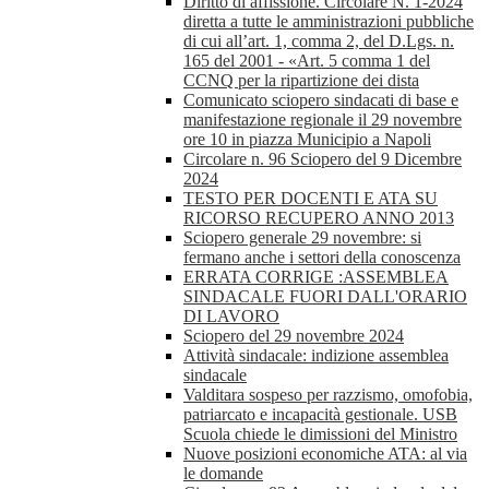
Diritto di affissione. Circolare N. 1-2024
diretta a tutte le amministrazioni pubbliche
di cui all’art. 1, comma 2, del D.Lgs. n.
165 del 2001 - «Art. 5 comma 1 del
CCNQ per la ripartizione dei dista
Comunicato sciopero sindacati di base e
manifestazione regionale il 29 novembre
ore 10 in piazza Municipio a Napoli
Circolare n. 96 Sciopero del 9 Dicembre
2024
TESTO PER DOCENTI E ATA SU
RICORSO RECUPERO ANNO 2013
Sciopero generale 29 novembre: si
fermano anche i settori della conoscenza
ERRATA CORRIGE :ASSEMBLEA
SINDACALE FUORI DALL'ORARIO
DI LAVORO
Sciopero del 29 novembre 2024
Attività sindacale: indizione assemblea
sindacale
Valditara sospeso per razzismo, omofobia,
patriarcato e incapacità gestionale. USB
Scuola chiede le dimissioni del Ministro
Nuove posizioni economiche ATA: al via
le domande