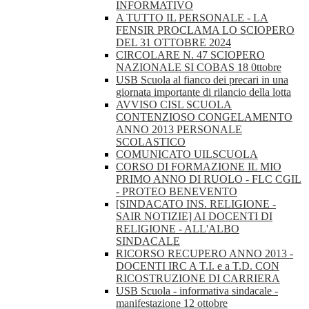
INFORMATIVO
A TUTTO IL PERSONALE - LA
FENSIR PROCLAMA LO SCIOPERO
DEL 31 OTTOBRE 2024
CIRCOLARE N. 47 SCIOPERO
NAZIONALE SI COBAS 18 0ttobre
USB Scuola al fianco dei precari in una
giornata importante di rilancio della lotta
AVVISO CISL SCUOLA
CONTENZIOSO CONGELAMENTO
ANNO 2013 PERSONALE
SCOLASTICO
COMUNICATO UILSCUOLA
CORSO DI FORMAZIONE IL MIO
PRIMO ANNO DI RUOLO - FLC CGIL
- PROTEO BENEVENTO
[SINDACATO INS. RELIGIONE -
SAIR NOTIZIE] AI DOCENTI DI
RELIGIONE - ALL'ALBO
SINDACALE
RICORSO RECUPERO ANNO 2013 -
DOCENTI IRC A T.I. e a T.D. CON
RICOSTRUZIONE DI CARRIERA
USB Scuola - informativa sindacale -
manifestazione 12 ottobre