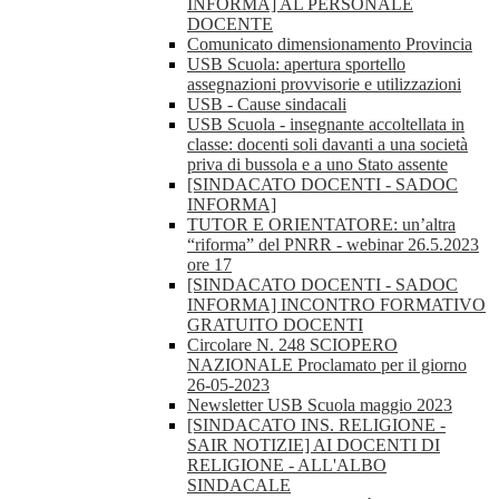
INFORMA] AL PERSONALE
DOCENTE
Comunicato dimensionamento Provincia
USB Scuola: apertura sportello
assegnazioni provvisorie e utilizzazioni
USB - Cause sindacali
USB Scuola - insegnante accoltellata in
classe: docenti soli davanti a una società
priva di bussola e a uno Stato assente
[SINDACATO DOCENTI - SADOC
INFORMA]
TUTOR E ORIENTATORE: un’altra
“riforma” del PNRR - webinar 26.5.2023
ore 17
[SINDACATO DOCENTI - SADOC
INFORMA] INCONTRO FORMATIVO
GRATUITO DOCENTI
Circolare N. 248 SCIOPERO
NAZIONALE Proclamato per il giorno
26-05-2023
Newsletter USB Scuola maggio 2023
[SINDACATO INS. RELIGIONE -
SAIR NOTIZIE] AI DOCENTI DI
RELIGIONE - ALL'ALBO
SINDACALE