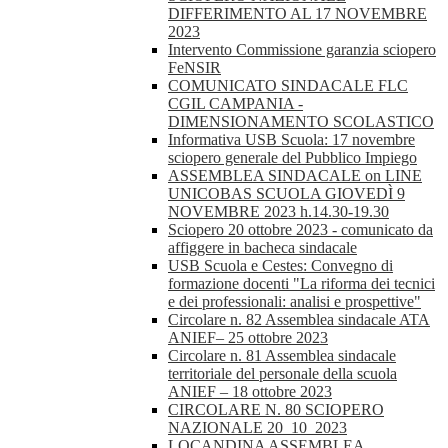
DIFFERIMENTO AL 17 NOVEMBRE
2023
Intervento Commissione garanzia sciopero
FeNSIR
COMUNICATO SINDACALE FLC
CGIL CAMPANIA -
DIMENSIONAMENTO SCOLASTICO
Informativa USB Scuola: 17 novembre
sciopero generale del Pubblico Impiego
ASSEMBLEA SINDACALE on LINE
UNICOBAS SCUOLA GIOVEDÌ 9
NOVEMBRE 2023 h.14.30-19.30
Sciopero 20 ottobre 2023 - comunicato da
affiggere in bacheca sindacale
USB Scuola e Cestes: Convegno di
formazione docenti "La riforma dei tecnici
e dei professionali: analisi e prospettive"
Circolare n. 82 Assemblea sindacale ATA
ANIEF– 25 ottobre 2023
Circolare n. 81 Assemblea sindacale
territoriale del personale della scuola
ANIEF – 18 ottobre 2023
CIRCOLARE N. 80 SCIOPERO
NAZIONALE 20_10_2023
LOCANDINA ASSEMBLEA