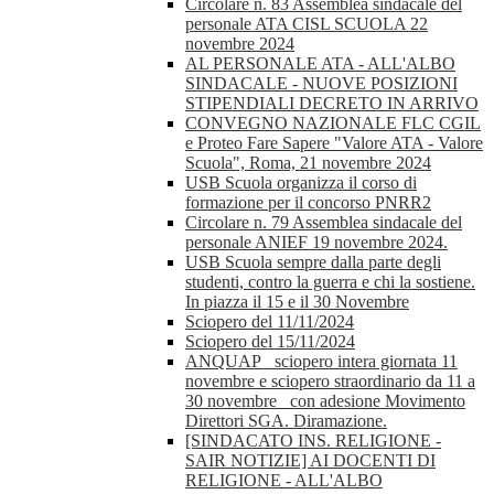
Circolare n. 83 Assemblea sindacale del
personale ATA CISL SCUOLA 22
novembre 2024
AL PERSONALE ATA - ALL'ALBO
SINDACALE - NUOVE POSIZIONI
STIPENDIALI DECRETO IN ARRIVO
CONVEGNO NAZIONALE FLC CGIL
e Proteo Fare Sapere "Valore ATA - Valore
Scuola", Roma, 21 novembre 2024
USB Scuola organizza il corso di
formazione per il concorso PNRR2
Circolare n. 79 Assemblea sindacale del
personale ANIEF 19 novembre 2024.
USB Scuola sempre dalla parte degli
studenti, contro la guerra e chi la sostiene.
In piazza il 15 e il 30 Novembre
Sciopero del 11/11/2024
Sciopero del 15/11/2024
ANQUAP_ sciopero intera giornata 11
novembre e sciopero straordinario da 11 a
30 novembre_ con adesione Movimento
Direttori SGA. Diramazione.
[SINDACATO INS. RELIGIONE -
SAIR NOTIZIE] AI DOCENTI DI
RELIGIONE - ALL'ALBO