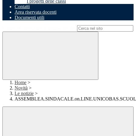
I progetti delle classi
Contatti
Area riservata docenti
Documenti utili
Campo di ricerca per le pagine del sito
Home
>
Novità
>
Le notizie
>
ASSEMBLEA.SINDACALE.on.LINE.UNICOBAS.SCUOL