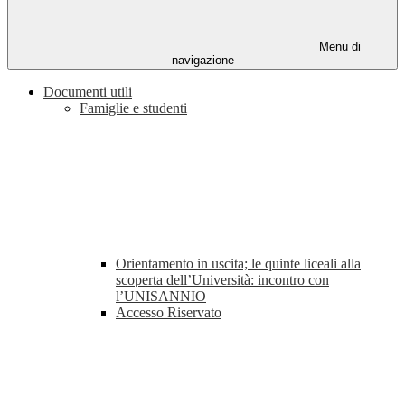
Menu di
navigazione
Documenti utili
Famiglie e studenti
Orientamento in uscita; le quinte liceali alla
scoperta dell’Università: incontro con
l’UNISANNIO
Accesso Riservato