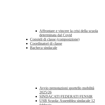
Affrontare e vincere la crisi della scuola
determinata dal Covid
Consigli di classe (composizione)
Coordinatori di classe
Bacheca sindacale
Avvio prenotazioni sportello mobilità
2025/26
SINDACATI FEDERATI FENSIR
USB Scuola: Assemblea sindacale 12
febbraio