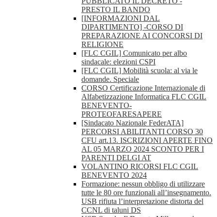
PUBBLICATO IL DECRETO -
PRESTO IL BANDO
[INFORMAZIONI DAL
DIPARTIMENTO] -CORSO DI
PREPARAZIONE AI CONCORSI DI
RELIGIONE
[FLC CGIL] Comunicato per albo
sindacale: elezioni CSPI
[FLC CGIL] Mobilità scuola: al via le
domande. Speciale
CORSO Certificazione Internazionale di
Alfabetizzazione Informatica FLC CGIL
BENEVENTO-
PROTEOFARESAPERE
[Sindacato Nazionale FederATA]
PERCORSI ABILITANTI CORSO 30
CFU art.13. ISCRIZIONI APERTE FINO
AL 05 MARZO 2024 SCONTO PER I
PARENTI DELGI AT
VOLANTINO RICORSI FLC CGIL
BENEVENTO 2024
Formazione: nessun obbligo di utilizzare
tutte le 80 ore funzionali all’insegnamento.
USB rifiuta l’interpretazione distorta del
CCNL di taluni DS