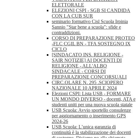
ELETTORALE
ELEZIONI CSPI - SGB SI CANDIDA
CON LA CUB SUR
seminario formativo Cisl Scuola Irpinia
Sannio "Star bene a scuola": sfide e
contraddizioni.
CORSO DI PREPARAZIONE PROTEO
-FLC CGIL BN - TFA SOSTEGNO IX
CICLO
[SINDACATO INS. RELIGIONE -
SAIR NOTIZIE] AI DOCENTI DI
RELIGIONE - ALL'ALBO
SINDACALE - CORSI DI
PREPARAZIONE CONCORSUALI
CIRC.OLARE N. 295 .SCIOPERO
NAZIONALE 10 APRILE 2024
Elezioni CSPI: Lista USB - FORMARE
UN MONDO DIVERSO - docenti, ATA e
studenti uniti per una nuova scuola statale
USB Scuola: Avvio sportello consulenze
per aggiornamento o inserimento GPS
2024-26
USB Scuola: L’unica garanzia di
continuità è la stabilizzazione dei docenti
di sostegno. Diciamo no alla chiamata