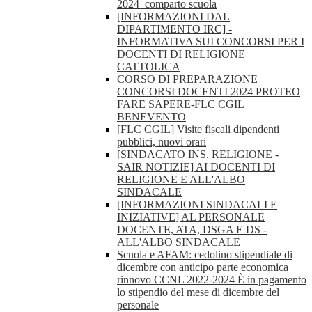
2024_comparto scuola
[INFORMAZIONI DAL
DIPARTIMENTO IRC] -
INFORMATIVA SUI CONCORSI PER I
DOCENTI DI RELIGIONE
CATTOLICA
CORSO DI PREPARAZIONE
CONCORSI DOCENTI 2024 PROTEO
FARE SAPERE-FLC CGIL
BENEVENTO
[FLC CGIL] Visite fiscali dipendenti
pubblici, nuovi orari
[SINDACATO INS. RELIGIONE -
SAIR NOTIZIE] AI DOCENTI DI
RELIGIONE E ALL'ALBO
SINDACALE
[INFORMAZIONI SINDACALI E
INIZIATIVE] AL PERSONALE
DOCENTE, ATA, DSGA E DS -
ALL'ALBO SINDACALE
Scuola e AFAM: cedolino stipendiale di
dicembre con anticipo parte economica
rinnovo CCNL 2022-2024 È in pagamento
lo stipendio del mese di dicembre del
personale