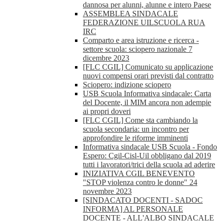
dannosa per alunni, alunne e intero Paese
ASSEMBLEA SINDACALE
FEDERAZIONE UILSCUOLA RUA
IRC
Comparto e area istruzione e ricerca -
settore scuola: sciopero nazionale 7
dicembre 2023
[FLC CGIL] Comunicato su applicazione
nuovi compensi orari previsti dal contratto
Sciopero: indizione sciopero
USB Scuola Informativa sindacale: Carta
del Docente, il MIM ancora non adempie
ai propri doveri
[FLC CGIL] Come sta cambiando la
scuola secondaria: un incontro per
approfondire le riforme imminenti
Informativa sindacale USB Scuola - Fondo
Espero: Cgil-Cisl-Uil obbligano dal 2019
tutti i lavoratori/trici della scuola ad aderire
INIZIATIVA CGIL BENEVENTO
"STOP violenza contro le donne" 24
novembre 2023
[SINDACATO DOCENTI - SADOC
INFORMA] AL PERSONALE
DOCENTE - ALL'ALBO SINDACALE