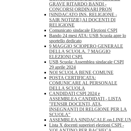
GRAVE RITARDO BANDI -
CONCORSI ORDINARI PRON
[SINDACATO INS. RELIGIONE -
SAIR NOTIZIE] AI DOCENTI DI
RELIGIONE
Comunicato sindacale Elezioni CSPI
Bando 24 mesi ATA: USB Scuola apre lo
sportello dedicato
9 MAGGIO SCIOPERO GENERALE
DELLA SCUOLA. 7 MAGGIO
ELEZIONI CSPI.
USB Scuola: Assemblea sindacale CSPI
29 aprile 2024
NOI SCUOLA BENE COMUNE
POSTA CERTIFICATA:
COMUNICARE AL PERSONALE
DELLA SCUOLA
CANDIDATI CSPI 2024 e
ASSEMBLEA CANDIDATI - LISTA
"FENSIR DOCENTI, ATA,
INSEGNANTI DI RELGIONE PER LA
SCUOLA"
ASSEMBLEA.SINDACALE.on.LINE.U
Lista X docenti superiori elezioni CSPI -
VOLANTINO PER BACHECA