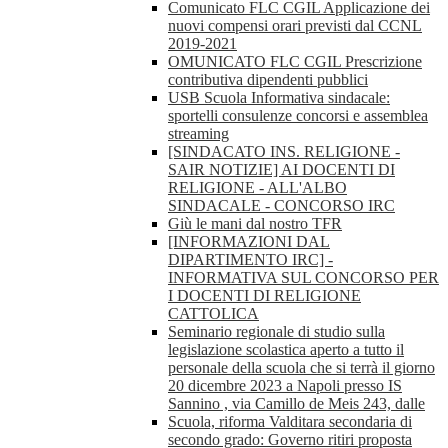
Comunicato FLC CGIL Applicazione dei
nuovi compensi orari previsti dal CCNL
2019-2021
OMUNICATO FLC CGIL Prescrizione
contributiva dipendenti pubblici
USB Scuola Informativa sindacale:
sportelli consulenze concorsi e assemblea
streaming
[SINDACATO INS. RELIGIONE -
SAIR NOTIZIE] AI DOCENTI DI
RELIGIONE - ALL'ALBO
SINDACALE - CONCORSO IRC
Giù le mani dal nostro TFR
[INFORMAZIONI DAL
DIPARTIMENTO IRC] -
INFORMATIVA SUL CONCORSO PER
I DOCENTI DI RELIGIONE
CATTOLICA
Seminario regionale di studio sulla
legislazione scolastica aperto a tutto il
personale della scuola che si terrà il giorno
20 dicembre 2023 a Napoli presso IS
Sannino , via Camillo de Meis 243, dalle
Scuola, riforma Valditara secondaria di
secondo grado: Governo ritiri proposta