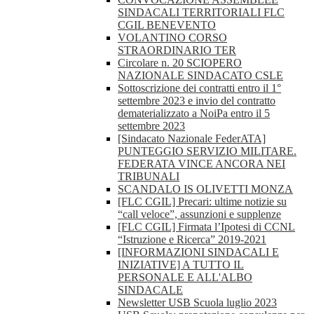
SINDACALI TERRITORIALI FLC
CGIL BENEVENTO
VOLANTINO CORSO
STRAORDINARIO TER
Circolare n. 20 SCIOPERO
NAZIONALE SINDACATO CSLE
Sottoscrizione dei contratti entro il 1°
settembre 2023 e invio del contratto
dematerializzato a NoiPa entro il 5
settembre 2023
[Sindacato Nazionale FederATA]
PUNTEGGIO SERVIZIO MILITARE.
FEDERATA VINCE ANCORA NEI
TRIBUNALI
SCANDALO IS OLIVETTI MONZA
[FLC CGIL] Precari: ultime notizie su
“call veloce”, assunzioni e supplenze
[FLC CGIL] Firmata l’Ipotesi di CCNL
“Istruzione e Ricerca” 2019-2021
[INFORMAZIONI SINDACALI E
INIZIATIVE] A TUTTO IL
PERSONALE E ALL'ALBO
SINDACALE
Newsletter USB Scuola luglio 2023