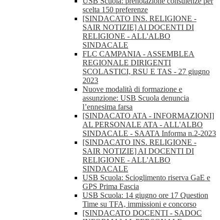
USB Scuola: prenotazione consulenze per
scelta 150 preferenze
[SINDACATO INS. RELIGIONE -
SAIR NOTIZIE] AI DOCENTI DI
RELIGIONE - ALL'ALBO
SINDACALE
FLC CAMPANIA - ASSEMBLEA
REGIONALE DIRIGENTI
SCOLASTICI, RSU E TAS - 27 giugno
2023
Nuove modalità di formazione e
assunzione: USB Scuola denuncia
l’ennesima farsa
[SINDACATO ATA - INFORMAZIONI]
AL PERSONALE ATA - ALL'ALBO
SINDACALE - SAATA Informa n.2-2023
[SINDACATO INS. RELIGIONE -
SAIR NOTIZIE] AI DOCENTI DI
RELIGIONE - ALL'ALBO
SINDACALE
USB Scuola: Scioglimento riserva GaE e
GPS Prima Fascia
USB Scuola: 14 giugno ore 17 Question
Time su TFA, immissioni e concorso
[SINDACATO DOCENTI - SADOC