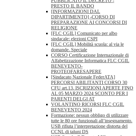
PUBBLICATO IL DECRETO -
PRESTO IL BANDO
[INFORMAZIONI DAL
DIPARTIMENTO] -CORSO DI
PREPARAZIONE AI CONCORSI DI
RELIGIONE
[FLC CGIL] Comunicato per albo
sindacale: elezioni CSPI
[FLC CGIL] Mobilità scuola: al via le
domande. Speciale
CORSO Certificazione Internazionale di
Alfabetizzazione Informatica FLC CGIL
BENEVENTO-
PROTEOFARESAPERE
[Sindacato Nazionale FederATA]
PERCORSI ABILITANTI CORSO 30
CFU art.13. ISCRIZIONI APERTE FINO
AL 05 MARZO 2024 SCONTO PER I
PARENTI DELGI AT
VOLANTINO RICORSI FLC CGIL
BENEVENTO 2024
Formazione: nessun obbligo di utilizzare
tutte le 80 ore funzionali all’insegnamento.
USB rifiuta l’interpretazione distorta del
CCNL di taluni DS