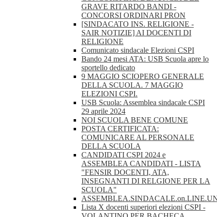
GRAVE RITARDO BANDI -
CONCORSI ORDINARI PRON
[SINDACATO INS. RELIGIONE -
SAIR NOTIZIE] AI DOCENTI DI
RELIGIONE
Comunicato sindacale Elezioni CSPI
Bando 24 mesi ATA: USB Scuola apre lo
sportello dedicato
9 MAGGIO SCIOPERO GENERALE
DELLA SCUOLA. 7 MAGGIO
ELEZIONI CSPI.
USB Scuola: Assemblea sindacale CSPI
29 aprile 2024
NOI SCUOLA BENE COMUNE
POSTA CERTIFICATA:
COMUNICARE AL PERSONALE
DELLA SCUOLA
CANDIDATI CSPI 2024 e
ASSEMBLEA CANDIDATI - LISTA
"FENSIR DOCENTI, ATA,
INSEGNANTI DI RELGIONE PER LA
SCUOLA"
ASSEMBLEA.SINDACALE.on.LINE.U
Lista X docenti superiori elezioni CSPI -
VOLANTINO PER BACHECA