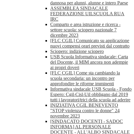
dannosa per alunni, alunne e intero Paese
ASSEMBLEA SINDACALE
FEDERAZIONE UILSCUOLA RUA
IRC
Comparto e area istruzione e ricerca -
settore scuola: sciopero nazionale 7
dicembre 2023
[FLC CGIL] Comunicato su applicazione
nuovi compensi orari previsti dal contratto
Sciopero: indizione sciopero
USB Scuola Informativa sindacale: Carta
del Docente, il MIM ancora non adempie
ai propri doveri
[FLC CGIL] Come sta cambiando la
scuola secondaria: un incontro per
approfondire le riforme imminenti
Informativa sindacale USB Scuola - Fondo
Espero: Cgil-Cisl-Uil obbligano dal 2019
tutti i lavoratori/trici della scuola ad aderire
INIZIATIVA CGIL BENEVENTO
"STOP violenza contro le donne" 24
novembre 2023
[SINDACATO DOCENTI - SADOC
INFORMA] AL PERSONALE
DOCENTE - ALL'ALBO SINDACALE