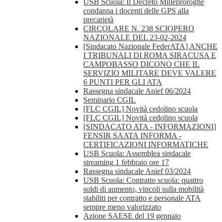
USB Scuola: Il Decreto Milleproroghe
condanna i docenti delle GPS alla
precarietà
CIRCOLARE N. 238 SCIOPERO
NAZIONALE DEL 23-02-2024
[Sindacato Nazionale FederATA] ANCHE
I TRIBUNALI DI ROMA SIRACUSA E
CAMPOBASSO DICONO CHE IL
SERVIZIO MILITARE DEVE VALERE
6 PUNTI PER GLI ATA
Rassegna sindacale Anief 06/2024
Seminario CGIL
[FLC CGIL] Novità cedolino scuola
[FLC CGIL] Novità cedolino scuola
[SINDACATO ATA - INFORMAZIONI]
FENSIR SAATA INFORMA -
CERTIFICAZIONI INFORMATICHE
USB Scuola: Assemblea sindacale
streaming 1 febbraio ore 17
Rassegna sindacale Anief 03/2024
USB Scuola: Contratto scuola: quattro
soldi di aumento, vincoli sulla mobilità
stabiliti per contratto e personale ATA
sempre meno valorizzato
Azione SAESE del 19 gennaio