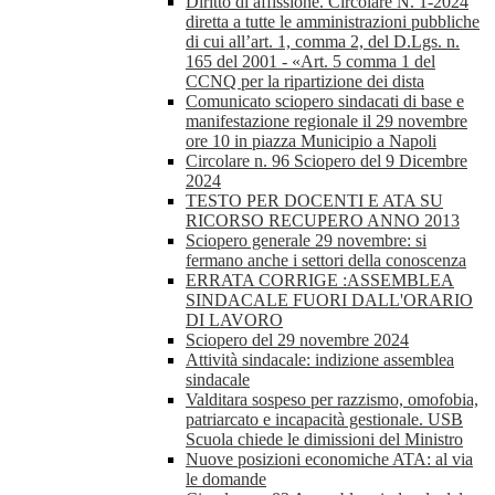
Diritto di affissione. Circolare N. 1-2024
diretta a tutte le amministrazioni pubbliche
di cui all’art. 1, comma 2, del D.Lgs. n.
165 del 2001 - «Art. 5 comma 1 del
CCNQ per la ripartizione dei dista
Comunicato sciopero sindacati di base e
manifestazione regionale il 29 novembre
ore 10 in piazza Municipio a Napoli
Circolare n. 96 Sciopero del 9 Dicembre
2024
TESTO PER DOCENTI E ATA SU
RICORSO RECUPERO ANNO 2013
Sciopero generale 29 novembre: si
fermano anche i settori della conoscenza
ERRATA CORRIGE :ASSEMBLEA
SINDACALE FUORI DALL'ORARIO
DI LAVORO
Sciopero del 29 novembre 2024
Attività sindacale: indizione assemblea
sindacale
Valditara sospeso per razzismo, omofobia,
patriarcato e incapacità gestionale. USB
Scuola chiede le dimissioni del Ministro
Nuove posizioni economiche ATA: al via
le domande