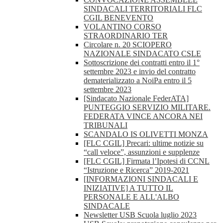
SINDACALI TERRITORIALI FLC
CGIL BENEVENTO
VOLANTINO CORSO
STRAORDINARIO TER
Circolare n. 20 SCIOPERO
NAZIONALE SINDACATO CSLE
Sottoscrizione dei contratti entro il 1°
settembre 2023 e invio del contratto
dematerializzato a NoiPa entro il 5
settembre 2023
[Sindacato Nazionale FederATA]
PUNTEGGIO SERVIZIO MILITARE.
FEDERATA VINCE ANCORA NEI
TRIBUNALI
SCANDALO IS OLIVETTI MONZA
[FLC CGIL] Precari: ultime notizie su
“call veloce”, assunzioni e supplenze
[FLC CGIL] Firmata l’Ipotesi di CCNL
“Istruzione e Ricerca” 2019-2021
[INFORMAZIONI SINDACALI E
INIZIATIVE] A TUTTO IL
PERSONALE E ALL'ALBO
SINDACALE
Newsletter USB Scuola luglio 2023