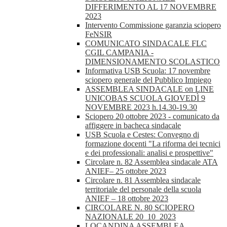
DIFFERIMENTO AL 17 NOVEMBRE
2023
Intervento Commissione garanzia sciopero
FeNSIR
COMUNICATO SINDACALE FLC
CGIL CAMPANIA -
DIMENSIONAMENTO SCOLASTICO
Informativa USB Scuola: 17 novembre
sciopero generale del Pubblico Impiego
ASSEMBLEA SINDACALE on LINE
UNICOBAS SCUOLA GIOVEDÌ 9
NOVEMBRE 2023 h.14.30-19.30
Sciopero 20 ottobre 2023 - comunicato da
affiggere in bacheca sindacale
USB Scuola e Cestes: Convegno di
formazione docenti "La riforma dei tecnici
e dei professionali: analisi e prospettive"
Circolare n. 82 Assemblea sindacale ATA
ANIEF– 25 ottobre 2023
Circolare n. 81 Assemblea sindacale
territoriale del personale della scuola
ANIEF – 18 ottobre 2023
CIRCOLARE N. 80 SCIOPERO
NAZIONALE 20_10_2023
LOCANDINA ASSEMBLEA