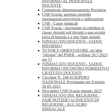
INFORMA] AL PERSONALE
DOCENTE
Comunicato dimensionamento Provincia
USB Scuola: apertura sportello
assegnazioni provvisorie e utilizzazioni
USB - Cause sindacali
USB Scuola - insegnante accoltellata in
classe: docenti soli davanti a una società
priva di bussola e a uno Stato assente
[SINDACATO DOCENTI - SADOC
INFORMA]
TUTOR E ORIENTATORE: un’altra
“riforma” del PNRR - webinar 26.5.2023
ore 17
[SINDACATO DOCENTI - SADOC
INFORMA] INCONTRO FORMATIVO
GRATUITO DOCENTI
Circolare N. 248 SCIOPERO
NAZIONALE Proclamato per il giorno
26-05-2023
Newsletter USB Scuola maggio 2023
[SINDACATO INS. RELIGIONE -
SAIR NOTIZIE] AI DOCENTI DI
RELIGIONE - ALL'ALBO
SINDACALE