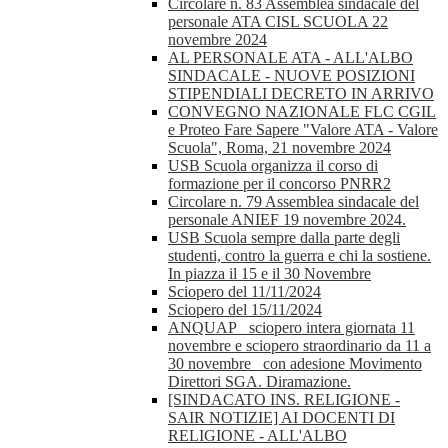
Circolare n. 83 Assemblea sindacale del
personale ATA CISL SCUOLA 22
novembre 2024
AL PERSONALE ATA - ALL'ALBO
SINDACALE - NUOVE POSIZIONI
STIPENDIALI DECRETO IN ARRIVO
CONVEGNO NAZIONALE FLC CGIL
e Proteo Fare Sapere "Valore ATA - Valore
Scuola", Roma, 21 novembre 2024
USB Scuola organizza il corso di
formazione per il concorso PNRR2
Circolare n. 79 Assemblea sindacale del
personale ANIEF 19 novembre 2024.
USB Scuola sempre dalla parte degli
studenti, contro la guerra e chi la sostiene.
In piazza il 15 e il 30 Novembre
Sciopero del 11/11/2024
Sciopero del 15/11/2024
ANQUAP_ sciopero intera giornata 11
novembre e sciopero straordinario da 11 a
30 novembre_ con adesione Movimento
Direttori SGA. Diramazione.
[SINDACATO INS. RELIGIONE -
SAIR NOTIZIE] AI DOCENTI DI
RELIGIONE - ALL'ALBO