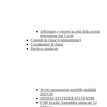
Affrontare e vincere la crisi della scuola
determinata dal Covid
Consigli di classe (composizione)
Coordinatori di classe
Bacheca sindacale
Avvio prenotazioni sportello mobilità
2025/26
SINDACATI FEDERATI FENSIR
USB Scuola: Assemblea sindacale 12
febbraio