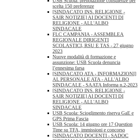
USB Scuola: prenotazione consulenze per
scelta 150 preferenze
[SINDACATO INS. RELIGIONE -
SAIR NOTIZIE] AI DOCENTI DI
RELIGIONE - ALL'ALBO
SINDACALE
FLC CAMPANIA - ASSEMBLEA
REGIONALE DIRIGENTI
SCOLASTICI, RSU E TAS - 27 giugno
2023
Nuove modalità di formazione e
assunzione: USB Scuola denuncia
l’ennesima farsa
[SINDACATO ATA - INFORMAZIONI]
AL PERSONALE ATA - ALL'ALBO
SINDACALE - SAATA Informa n.2-2023
[SINDACATO INS. RELIGIONE -
SAIR NOTIZIE] AI DOCENTI DI
RELIGIONE - ALL'ALBO
SINDACALE
USB Scuola: Scioglimento riserva GaE e
GPS Prima Fascia
USB Scuola: 14 giugno ore 17 Question
Time su TFA, immissioni e concorso
[SINDACATO DOCENTI - SADOC