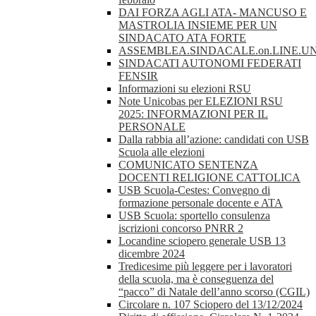
DAI FORZA AGLI ATA- MANCUSO E
MASTROLIA INSIEME PER UN
SINDACATO ATA FORTE
ASSEMBLEA.SINDACALE.on.LINE.UN
SINDACATI AUTONOMI FEDERATI
FENSIR
Informazioni su elezioni RSU
Note Unicobas per ELEZIONI RSU
2025: INFORMAZIONI PER IL
PERSONALE
Dalla rabbia all’azione: candidati con USB
Scuola alle elezioni
COMUNICATO SENTENZA
DOCENTI RELIGIONE CATTOLICA
USB Scuola-Cestes: Convegno di
formazione personale docente e ATA
USB Scuola: sportello consulenza
iscrizioni concorso PNRR 2
Locandine sciopero generale USB 13
dicembre 2024
Tredicesime più leggere per i lavoratori
della scuola, ma è conseguenza del
“pacco” di Natale dell’anno scorso (CGIL)
Circolare n. 107 Sciopero del 13/12/2024