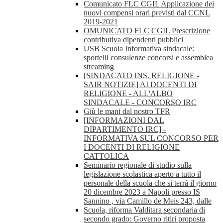
Comunicato FLC CGIL Applicazione dei
nuovi compensi orari previsti dal CCNL
2019-2021
OMUNICATO FLC CGIL Prescrizione
contributiva dipendenti pubblici
USB Scuola Informativa sindacale:
sportelli consulenze concorsi e assemblea
streaming
[SINDACATO INS. RELIGIONE -
SAIR NOTIZIE] AI DOCENTI DI
RELIGIONE - ALL'ALBO
SINDACALE - CONCORSO IRC
Giù le mani dal nostro TFR
[INFORMAZIONI DAL
DIPARTIMENTO IRC] -
INFORMATIVA SUL CONCORSO PER
I DOCENTI DI RELIGIONE
CATTOLICA
Seminario regionale di studio sulla
legislazione scolastica aperto a tutto il
personale della scuola che si terrà il giorno
20 dicembre 2023 a Napoli presso IS
Sannino , via Camillo de Meis 243, dalle
Scuola, riforma Valditara secondaria di
secondo grado: Governo ritiri proposta