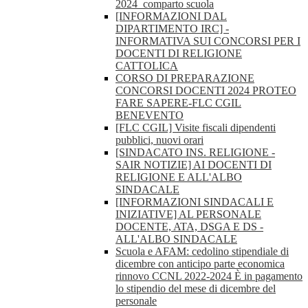
2024_comparto scuola
[INFORMAZIONI DAL
DIPARTIMENTO IRC] -
INFORMATIVA SUI CONCORSI PER I
DOCENTI DI RELIGIONE
CATTOLICA
CORSO DI PREPARAZIONE
CONCORSI DOCENTI 2024 PROTEO
FARE SAPERE-FLC CGIL
BENEVENTO
[FLC CGIL] Visite fiscali dipendenti
pubblici, nuovi orari
[SINDACATO INS. RELIGIONE -
SAIR NOTIZIE] AI DOCENTI DI
RELIGIONE E ALL'ALBO
SINDACALE
[INFORMAZIONI SINDACALI E
INIZIATIVE] AL PERSONALE
DOCENTE, ATA, DSGA E DS -
ALL'ALBO SINDACALE
Scuola e AFAM: cedolino stipendiale di
dicembre con anticipo parte economica
rinnovo CCNL 2022-2024 È in pagamento
lo stipendio del mese di dicembre del
personale