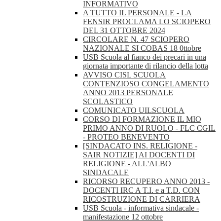
INFORMATIVO
A TUTTO IL PERSONALE - LA
FENSIR PROCLAMA LO SCIOPERO
DEL 31 OTTOBRE 2024
CIRCOLARE N. 47 SCIOPERO
NAZIONALE SI COBAS 18 0ttobre
USB Scuola al fianco dei precari in una
giornata importante di rilancio della lotta
AVVISO CISL SCUOLA
CONTENZIOSO CONGELAMENTO
ANNO 2013 PERSONALE
SCOLASTICO
COMUNICATO UILSCUOLA
CORSO DI FORMAZIONE IL MIO
PRIMO ANNO DI RUOLO - FLC CGIL
- PROTEO BENEVENTO
[SINDACATO INS. RELIGIONE -
SAIR NOTIZIE] AI DOCENTI DI
RELIGIONE - ALL'ALBO
SINDACALE
RICORSO RECUPERO ANNO 2013 -
DOCENTI IRC A T.I. e a T.D. CON
RICOSTRUZIONE DI CARRIERA
USB Scuola - informativa sindacale -
manifestazione 12 ottobre