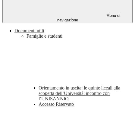
Menu di
navigazione
Documenti utili
Famiglie e studenti
Orientamento in uscita; le quinte liceali alla
scoperta dell’Università: incontro con
l’UNISANNIO
Accesso Riservato