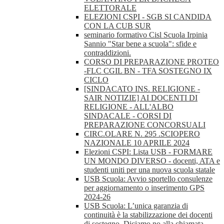
ELETTORALE
ELEZIONI CSPI - SGB SI CANDIDA
CON LA CUB SUR
seminario formativo Cisl Scuola Irpinia
Sannio "Star bene a scuola": sfide e
contraddizioni.
CORSO DI PREPARAZIONE PROTEO
-FLC CGIL BN - TFA SOSTEGNO IX
CICLO
[SINDACATO INS. RELIGIONE -
SAIR NOTIZIE] AI DOCENTI DI
RELIGIONE - ALL'ALBO
SINDACALE - CORSI DI
PREPARAZIONE CONCORSUALI
CIRC.OLARE N. 295 .SCIOPERO
NAZIONALE 10 APRILE 2024
Elezioni CSPI: Lista USB - FORMARE
UN MONDO DIVERSO - docenti, ATA e
studenti uniti per una nuova scuola statale
USB Scuola: Avvio sportello consulenze
per aggiornamento o inserimento GPS
2024-26
USB Scuola: L’unica garanzia di
continuità è la stabilizzazione dei docenti
di sostegno. Diciamo no alla chiamata