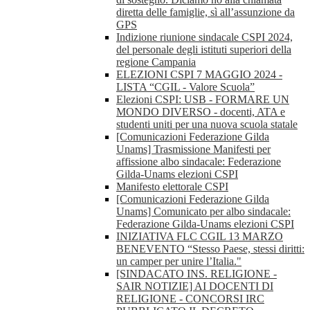
diretta delle famiglie, sì all’assunzione da
GPS
Indizione riunione sindacale CSPI 2024,
del personale degli istituti superiori della
regione Campania
ELEZIONI CSPI 7 MAGGIO 2024 -
LISTA “CGIL - Valore Scuola”
Elezioni CSPI: USB - FORMARE UN
MONDO DIVERSO - docenti, ATA e
studenti uniti per una nuova scuola statale
[Comunicazioni Federazione Gilda
Unams] Trasmissione Manifesti per
affissione albo sindacale: Federazione
Gilda-Unams elezioni CSPI
Manifesto elettorale CSPI
[Comunicazioni Federazione Gilda
Unams] Comunicato per albo sindacale:
Federazione Gilda-Unams elezioni CSPI
INIZIATIVA FLC CGIL 13 MARZO
BENEVENTO “Stesso Paese, stessi diritti:
un camper per unire l’Italia."
[SINDACATO INS. RELIGIONE -
SAIR NOTIZIE] AI DOCENTI DI
RELIGIONE - CONCORSI IRC