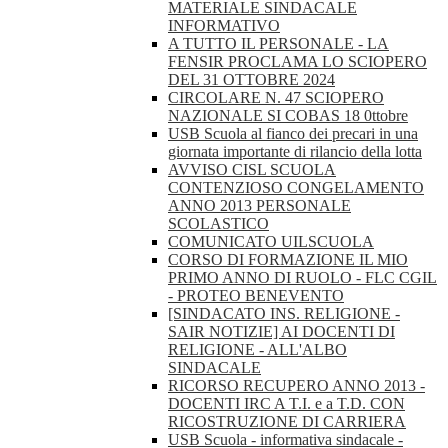
MATERIALE SINDACALE
INFORMATIVO
A TUTTO IL PERSONALE - LA
FENSIR PROCLAMA LO SCIOPERO
DEL 31 OTTOBRE 2024
CIRCOLARE N. 47 SCIOPERO
NAZIONALE SI COBAS 18 0ttobre
USB Scuola al fianco dei precari in una
giornata importante di rilancio della lotta
AVVISO CISL SCUOLA
CONTENZIOSO CONGELAMENTO
ANNO 2013 PERSONALE
SCOLASTICO
COMUNICATO UILSCUOLA
CORSO DI FORMAZIONE IL MIO
PRIMO ANNO DI RUOLO - FLC CGIL
- PROTEO BENEVENTO
[SINDACATO INS. RELIGIONE -
SAIR NOTIZIE] AI DOCENTI DI
RELIGIONE - ALL'ALBO
SINDACALE
RICORSO RECUPERO ANNO 2013 -
DOCENTI IRC A T.I. e a T.D. CON
RICOSTRUZIONE DI CARRIERA
USB Scuola - informativa sindacale -