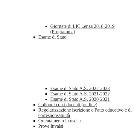
Giornate di LIC...enza 2018-2019
(Programma)
Esame di Stato
Esame di Stato A.S. 2022-2023
Esame di Stato A.S. 2021-2022
Esame di Stato A.S. 2020-2021
Colloqui con i docenti (on line)
Regolarizzazione iscrizione e Patto educativo e di
corresponsabilità
Orientamento in uscita
Prove Invalsi