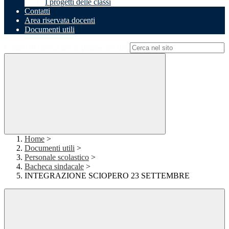
I progetti delle classi
Contatti
Area riservata docenti
Documenti utili
Campo di ricerca per le pagine del sito
Home
>
Documenti utili
>
Personale scolastico
>
Bacheca sindacale
>
INTEGRAZIONE SCIOPERO 23 SETTEMBRE