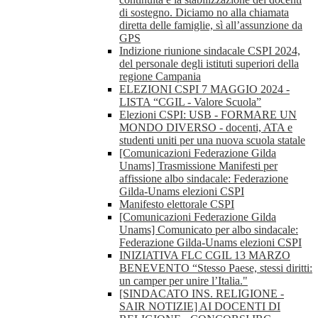
di sostegno. Diciamo no alla chiamata
diretta delle famiglie, sì all’assunzione da
GPS
Indizione riunione sindacale CSPI 2024,
del personale degli istituti superiori della
regione Campania
ELEZIONI CSPI 7 MAGGIO 2024 -
LISTA “CGIL - Valore Scuola”
Elezioni CSPI: USB - FORMARE UN
MONDO DIVERSO - docenti, ATA e
studenti uniti per una nuova scuola statale
[Comunicazioni Federazione Gilda
Unams] Trasmissione Manifesti per
affissione albo sindacale: Federazione
Gilda-Unams elezioni CSPI
Manifesto elettorale CSPI
[Comunicazioni Federazione Gilda
Unams] Comunicato per albo sindacale:
Federazione Gilda-Unams elezioni CSPI
INIZIATIVA FLC CGIL 13 MARZO
BENEVENTO “Stesso Paese, stessi diritti:
un camper per unire l’Italia."
[SINDACATO INS. RELIGIONE -
SAIR NOTIZIE] AI DOCENTI DI