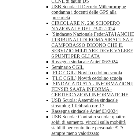
CCNL di taluni DS
USB Scuola: Il Decreto Milleproroghe
condanna i docenti delle GPS alla
precarietà
CIRCOLARE N. 238 SCIOPERO
NAZIONALE DEL 23-02-2024
[Sindacato Nazionale FederATA] ANCHE
I TRIBUNALI DI ROMA SIRACUSA E
CAMPOBASSO DICONO CHE IL
SERVIZIO MILITARE DEVE VALERE
6 PUNTI PER GLI ATA
Rassegna sindacale Anief 06/2024
Seminario CGIL
[FLC CGIL] Novità cedolino scuola
[FLC CGIL] Novità cedolino scuola
[SINDACATO ATA - INFORMAZIONI]
FENSIR SAATA INFORMA -
CERTIFICAZIONI INFORMATICHE
USB Scuola: Assemblea sindacale
streaming 1 febbraio ore 17
Rassegna sindacale Anief 03/2024
USB Scuola: Contratto scuola: quattro
soldi di aumento, vincoli sulla mobilità
stabiliti per contratto e personale ATA
sempre meno valorizzato