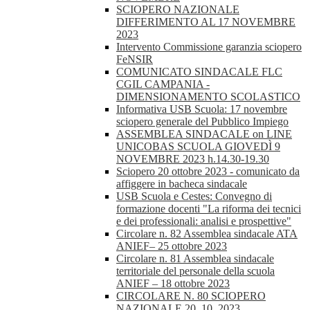
SCIOPERO NAZIONALE
DIFFERIMENTO AL 17 NOVEMBRE
2023
Intervento Commissione garanzia sciopero
FeNSIR
COMUNICATO SINDACALE FLC
CGIL CAMPANIA -
DIMENSIONAMENTO SCOLASTICO
Informativa USB Scuola: 17 novembre
sciopero generale del Pubblico Impiego
ASSEMBLEA SINDACALE on LINE
UNICOBAS SCUOLA GIOVEDÌ 9
NOVEMBRE 2023 h.14.30-19.30
Sciopero 20 ottobre 2023 - comunicato da
affiggere in bacheca sindacale
USB Scuola e Cestes: Convegno di
formazione docenti "La riforma dei tecnici
e dei professionali: analisi e prospettive"
Circolare n. 82 Assemblea sindacale ATA
ANIEF– 25 ottobre 2023
Circolare n. 81 Assemblea sindacale
territoriale del personale della scuola
ANIEF – 18 ottobre 2023
CIRCOLARE N. 80 SCIOPERO
NAZIONALE 20_10_2023