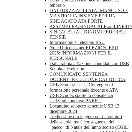
febbraio
DAI FORZA AGLI ATA- MANCUSO E
MASTROLIA INSIEME PER UN
SINDACATO ATA FORTE
ASSEMBLEA.SINDACALE.on.LINE.UN
SINDACATI AUTONOMI FEDERATI
FENSIR
Informazioni su elezioni RSU
Note Unicobas per ELEZIONI RSU
2025: INFORMAZIONI PER IL
PERSONALE
Dalla rabbia all’azione: candidati con USB
Scuola alle elezioni
COMUNICATO SENTENZA
DOCENTI RELIGIONE CATTOLICA
USB Scuola-Cestes: Convegno di
formazione personale docente e ATA
USB Scuola: sportello consulenza
iscrizioni concorso PNRR 2
Locandine sciopero generale USB 13
dicembre 2024
Tredicesime più leggere per i lavoratori
della scuola, ma è conseguenza del
“pacco” di Natale dell’anno scorso (CGIL)