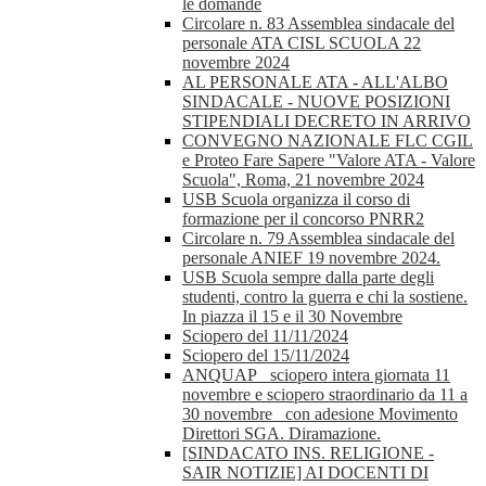
le domande
Circolare n. 83 Assemblea sindacale del
personale ATA CISL SCUOLA 22
novembre 2024
AL PERSONALE ATA - ALL'ALBO
SINDACALE - NUOVE POSIZIONI
STIPENDIALI DECRETO IN ARRIVO
CONVEGNO NAZIONALE FLC CGIL
e Proteo Fare Sapere "Valore ATA - Valore
Scuola", Roma, 21 novembre 2024
USB Scuola organizza il corso di
formazione per il concorso PNRR2
Circolare n. 79 Assemblea sindacale del
personale ANIEF 19 novembre 2024.
USB Scuola sempre dalla parte degli
studenti, contro la guerra e chi la sostiene.
In piazza il 15 e il 30 Novembre
Sciopero del 11/11/2024
Sciopero del 15/11/2024
ANQUAP_ sciopero intera giornata 11
novembre e sciopero straordinario da 11 a
30 novembre_ con adesione Movimento
Direttori SGA. Diramazione.
[SINDACATO INS. RELIGIONE -
SAIR NOTIZIE] AI DOCENTI DI