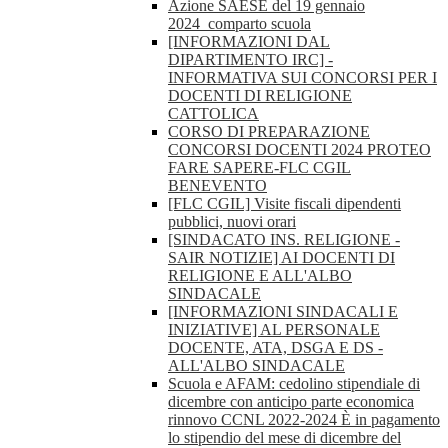
Azione SAESE del 19 gennaio
2024_comparto scuola
[INFORMAZIONI DAL
DIPARTIMENTO IRC] -
INFORMATIVA SUI CONCORSI PER I
DOCENTI DI RELIGIONE
CATTOLICA
CORSO DI PREPARAZIONE
CONCORSI DOCENTI 2024 PROTEO
FARE SAPERE-FLC CGIL
BENEVENTO
[FLC CGIL] Visite fiscali dipendenti
pubblici, nuovi orari
[SINDACATO INS. RELIGIONE -
SAIR NOTIZIE] AI DOCENTI DI
RELIGIONE E ALL'ALBO
SINDACALE
[INFORMAZIONI SINDACALI E
INIZIATIVE] AL PERSONALE
DOCENTE, ATA, DSGA E DS -
ALL'ALBO SINDACALE
Scuola e AFAM: cedolino stipendiale di
dicembre con anticipo parte economica
rinnovo CCNL 2022-2024 È in pagamento
lo stipendio del mese di dicembre del