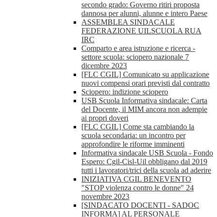
secondo grado: Governo ritiri proposta
dannosa per alunni, alunne e intero Paese
ASSEMBLEA SINDACALE
FEDERAZIONE UILSCUOLA RUA
IRC
Comparto e area istruzione e ricerca -
settore scuola: sciopero nazionale 7
dicembre 2023
[FLC CGIL] Comunicato su applicazione
nuovi compensi orari previsti dal contratto
Sciopero: indizione sciopero
USB Scuola Informativa sindacale: Carta
del Docente, il MIM ancora non adempie
ai propri doveri
[FLC CGIL] Come sta cambiando la
scuola secondaria: un incontro per
approfondire le riforme imminenti
Informativa sindacale USB Scuola - Fondo
Espero: Cgil-Cisl-Uil obbligano dal 2019
tutti i lavoratori/trici della scuola ad aderire
INIZIATIVA CGIL BENEVENTO
"STOP violenza contro le donne" 24
novembre 2023
[SINDACATO DOCENTI - SADOC
INFORMA] AL PERSONALE