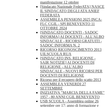
manifestazione 12 ottobre
[Sindacato Nazionale FederATA] NASCE
IL SINDACATO DEGLI ATA ANIEF
FEDERATA
ASSEMBLEA PENSIONI 2025 INCA-
FLC CGIL - SPI BENEVENTO 11
OTTOBRE 2024
[SINDACATO DOCENTI - SADOC
INFORMA] AI DOCENTI - ALL'ALBO
SINDACALE - RICORSI GRATUITI -
SADOC INFORMA N. 2
RICORSO RICONOSCIMENTO 2013
UILSCUOLA RUA
[SINDACATO INS. RELIGIONE -
SAIR NOTIZIE] AI DOCENTI DI
RELIGIONE - ALL'ALBO
SINDACALE - NUOVI RICORSI PER
DOCENTI DI RELIGIONE
Ricorso per il recupero dello scatto 2013
ASSEMBLEA VENERDI 27
SETTEMBRE
INIZIATIVA "MARCIA DELLA FAME"
1957 - 80 ANNI CGIL BENEVENTO
USB SCUOLA - Assemblea online 26
settembre ore 17: anno di formazione e