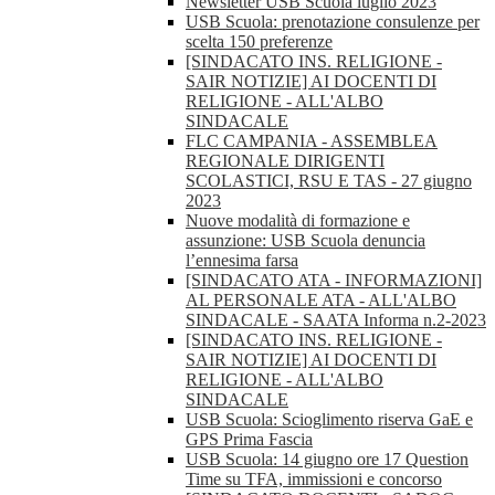
Newsletter USB Scuola luglio 2023
USB Scuola: prenotazione consulenze per
scelta 150 preferenze
[SINDACATO INS. RELIGIONE -
SAIR NOTIZIE] AI DOCENTI DI
RELIGIONE - ALL'ALBO
SINDACALE
FLC CAMPANIA - ASSEMBLEA
REGIONALE DIRIGENTI
SCOLASTICI, RSU E TAS - 27 giugno
2023
Nuove modalità di formazione e
assunzione: USB Scuola denuncia
l’ennesima farsa
[SINDACATO ATA - INFORMAZIONI]
AL PERSONALE ATA - ALL'ALBO
SINDACALE - SAATA Informa n.2-2023
[SINDACATO INS. RELIGIONE -
SAIR NOTIZIE] AI DOCENTI DI
RELIGIONE - ALL'ALBO
SINDACALE
USB Scuola: Scioglimento riserva GaE e
GPS Prima Fascia
USB Scuola: 14 giugno ore 17 Question
Time su TFA, immissioni e concorso