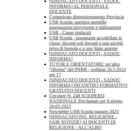
[SINDACATO DOCENTI - SADOC
INFORMA] AL PERSONALE
DOCENTE
Comunicato dimensionamento Provincia
USB Scuola: apertura sportello
assegnazioni provvisorie e utilizzazioni
USB - Cause sindacali
USB Scuola - insegnante accoltellata in
classe: docenti soli davanti a una società
priva di bussola e a uno Stato assente
[SINDACATO DOCENTI - SADOC
INFORMA]
TUTOR E ORIENTATORE: un’altra
“riforma” del PNRR - webinar 26.5.2023
ore 17
[SINDACATO DOCENTI - SADOC
INFORMA] INCONTRO FORMATIVO
GRATUITO DOCENTI
Circolare N. 248 SCIOPERO
NAZIONALE Proclamato per il giorno
26-05-2023
Newsletter USB Scuola maggio 2023
[SINDACATO INS. RELIGIONE -
SAIR NOTIZIE] AI DOCENTI DI
RELIGIONE - ALL'ALBO