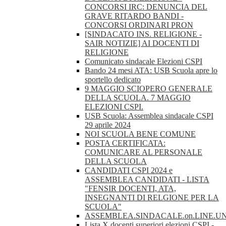
CONCORSI IRC: DENUNCIA DEL
GRAVE RITARDO BANDI -
CONCORSI ORDINARI PRON
[SINDACATO INS. RELIGIONE -
SAIR NOTIZIE] AI DOCENTI DI
RELIGIONE
Comunicato sindacale Elezioni CSPI
Bando 24 mesi ATA: USB Scuola apre lo
sportello dedicato
9 MAGGIO SCIOPERO GENERALE
DELLA SCUOLA. 7 MAGGIO
ELEZIONI CSPI.
USB Scuola: Assemblea sindacale CSPI
29 aprile 2024
NOI SCUOLA BENE COMUNE
POSTA CERTIFICATA:
COMUNICARE AL PERSONALE
DELLA SCUOLA
CANDIDATI CSPI 2024 e
ASSEMBLEA CANDIDATI - LISTA
"FENSIR DOCENTI, ATA,
INSEGNANTI DI RELGIONE PER LA
SCUOLA"
ASSEMBLEA.SINDACALE.on.LINE.U
Lista X docenti superiori elezioni CSPI -