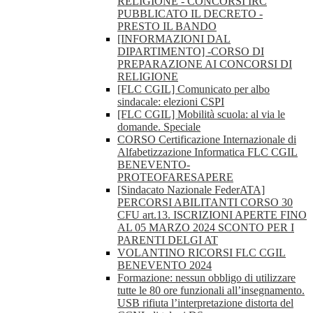
RELIGIONE - CONCORSI IRC
PUBBLICATO IL DECRETO -
PRESTO IL BANDO
[INFORMAZIONI DAL
DIPARTIMENTO] -CORSO DI
PREPARAZIONE AI CONCORSI DI
RELIGIONE
[FLC CGIL] Comunicato per albo
sindacale: elezioni CSPI
[FLC CGIL] Mobilità scuola: al via le
domande. Speciale
CORSO Certificazione Internazionale di
Alfabetizzazione Informatica FLC CGIL
BENEVENTO-
PROTEOFARESAPERE
[Sindacato Nazionale FederATA]
PERCORSI ABILITANTI CORSO 30
CFU art.13. ISCRIZIONI APERTE FINO
AL 05 MARZO 2024 SCONTO PER I
PARENTI DELGI AT
VOLANTINO RICORSI FLC CGIL
BENEVENTO 2024
Formazione: nessun obbligo di utilizzare
tutte le 80 ore funzionali all’insegnamento.
USB rifiuta l’interpretazione distorta del