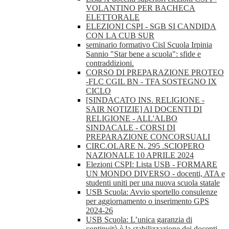
VOLANTINO PER BACHECA
ELETTORALE
ELEZIONI CSPI - SGB SI CANDIDA
CON LA CUB SUR
seminario formativo Cisl Scuola Irpinia
Sannio "Star bene a scuola": sfide e
contraddizioni.
CORSO DI PREPARAZIONE PROTEO
-FLC CGIL BN - TFA SOSTEGNO IX
CICLO
[SINDACATO INS. RELIGIONE -
SAIR NOTIZIE] AI DOCENTI DI
RELIGIONE - ALL'ALBO
SINDACALE - CORSI DI
PREPARAZIONE CONCORSUALI
CIRC.OLARE N. 295 .SCIOPERO
NAZIONALE 10 APRILE 2024
Elezioni CSPI: Lista USB - FORMARE
UN MONDO DIVERSO - docenti, ATA e
studenti uniti per una nuova scuola statale
USB Scuola: Avvio sportello consulenze
per aggiornamento o inserimento GPS
2024-26
USB Scuola: L’unica garanzia di
continuità è la stabilizzazione dei docenti