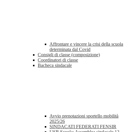
Affrontare e vincere la crisi della scuola
determinata dal Covid
Consigli di classe (composizione)
Coordinatori di classe
Bacheca sindacale
Avvio prenotazioni sportello mobilità
2025/26
SINDACATI FEDERATI FENSIR
USB Scuola: Assemblea sindacale 12