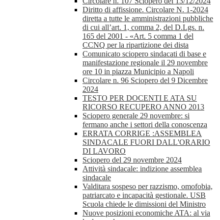
Circolare n. 107 Sciopero del 13/12/2024
Diritto di affissione. Circolare N. 1-2024
diretta a tutte le amministrazioni pubbliche
di cui all’art. 1, comma 2, del D.Lgs. n.
165 del 2001 - «Art. 5 comma 1 del
CCNQ per la ripartizione dei dista
Comunicato sciopero sindacati di base e
manifestazione regionale il 29 novembre
ore 10 in piazza Municipio a Napoli
Circolare n. 96 Sciopero del 9 Dicembre
2024
TESTO PER DOCENTI E ATA SU
RICORSO RECUPERO ANNO 2013
Sciopero generale 29 novembre: si
fermano anche i settori della conoscenza
ERRATA CORRIGE :ASSEMBLEA
SINDACALE FUORI DALL'ORARIO
DI LAVORO
Sciopero del 29 novembre 2024
Attività sindacale: indizione assemblea
sindacale
Valditara sospeso per razzismo, omofobia,
patriarcato e incapacità gestionale. USB
Scuola chiede le dimissioni del Ministro
Nuove posizioni economiche ATA: al via