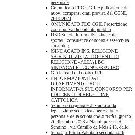
personale
Comunicato FLC CGIL Applicazione dei
nuovi compensi orari previsti dal CCNL
2019-2021
OMUNICATO FLC CGIL Prescrizione
contributiva dipendenti pubblici
USB Scuola Informativa sindacale:
sportelli consulenze concorsi e assemblea
streaming
[SINDACATO INS. RELIGIONE -
SAIR NOTIZIE] AI DOCENTI DI
RELIGIONE - ALL'ALBO
SINDACALE - CONCORSO IRC
Giù le mani dal nostro TFR
[INFORMAZIONI DAL
DIPARTIMENTO IRC] -
INFORMATIVA SUL CONCORSO PER
I DOCENTI DI RELIGIONE
CATTOLICA
Seminario regionale di studio sulla
legislazione scolastica aperto a tutto il
personale della scuola che si terrà il giorno
20 dicembre 2023 a Napoli presso IS
Sannino , via Camillo de Meis 243, dalle
Scuola, riforma Valditara secondaria di