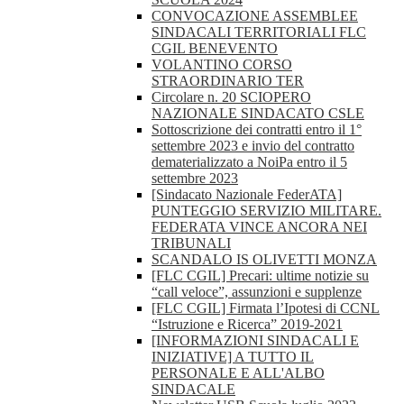
CONVOCAZIONE ASSEMBLEE
SINDACALI TERRITORIALI FLC
CGIL BENEVENTO
VOLANTINO CORSO
STRAORDINARIO TER
Circolare n. 20 SCIOPERO
NAZIONALE SINDACATO CSLE
Sottoscrizione dei contratti entro il 1°
settembre 2023 e invio del contratto
dematerializzato a NoiPa entro il 5
settembre 2023
[Sindacato Nazionale FederATA]
PUNTEGGIO SERVIZIO MILITARE.
FEDERATA VINCE ANCORA NEI
TRIBUNALI
SCANDALO IS OLIVETTI MONZA
[FLC CGIL] Precari: ultime notizie su
“call veloce”, assunzioni e supplenze
[FLC CGIL] Firmata l’Ipotesi di CCNL
“Istruzione e Ricerca” 2019-2021
[INFORMAZIONI SINDACALI E
INIZIATIVE] A TUTTO IL
PERSONALE E ALL'ALBO
SINDACALE