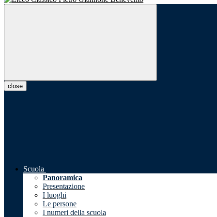
close
Scuola
Panoramica
Presentazione
I luoghi
Le persone
I numeri della scuola