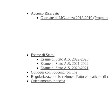
Accesso Riservato
Giornate di LIC...enza 2018-2019 (Progra
Esame di Stato
Esame di Stato A.S. 2022-2023
Esame di Stato A.S. 2021-2022
Esame di Stato A.S. 2020-2021
Colloqui con i docenti (on line)
Regolarizzazione iscrizione e Patto educativo e di 
Orientamento in uscita