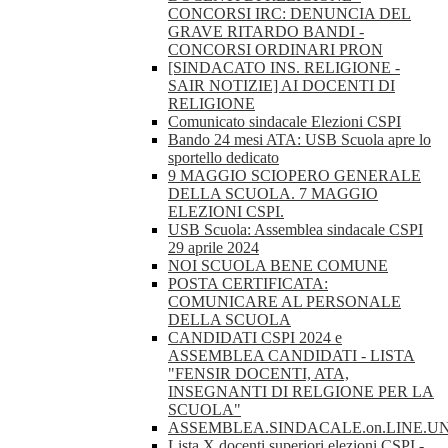
CONCORSI IRC: DENUNCIA DEL
GRAVE RITARDO BANDI -
CONCORSI ORDINARI PRON
[SINDACATO INS. RELIGIONE -
SAIR NOTIZIE] AI DOCENTI DI
RELIGIONE
Comunicato sindacale Elezioni CSPI
Bando 24 mesi ATA: USB Scuola apre lo
sportello dedicato
9 MAGGIO SCIOPERO GENERALE
DELLA SCUOLA. 7 MAGGIO
ELEZIONI CSPI.
USB Scuola: Assemblea sindacale CSPI
29 aprile 2024
NOI SCUOLA BENE COMUNE
POSTA CERTIFICATA:
COMUNICARE AL PERSONALE
DELLA SCUOLA
CANDIDATI CSPI 2024 e
ASSEMBLEA CANDIDATI - LISTA
"FENSIR DOCENTI, ATA,
INSEGNANTI DI RELGIONE PER LA
SCUOLA"
ASSEMBLEA.SINDACALE.on.LINE.U
Lista X docenti superiori elezioni CSPI -