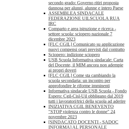
secondo grado: Governo ritiri proposta
dannosa per alunni, alunne e intero Paese
ASSEMBLEA SINDACALE
FEDERAZIONE UILSCUOLA RUA
IRC
Comparto e area istruzione e ricerca -
settore scuola: sciopero nazionale 7
dicembre 2023
[FLC CGIL] Comunicato su applicazione
nuovi compensi orari previsti dal contratto
Sciopero: indizione sciopero
USB Scuola Informativa sindacale: Carta
del Docente, il MIM ancora non adempie
ai propri doveri
[FLC CGIL] Come sta cambiando la
scuola secondaria: un incontro per
approfondire le riforme imminenti
Informativa sindacale USB Scuola - Fondo
Espero: Cgil-Cisl-Uil obbligano dal 2019
tutti i lavoratori/trici della scuola ad aderire
INIZIATIVA CGIL BENEVENTO
"STOP violenza contro le donne" 24
novembre 2023
[SINDACATO DOCENTI - SADOC
INFORMA] AL PERSONALE