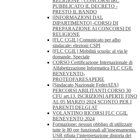
RELIGIONE - CONCORSI IRC
PUBBLICATO IL DECRETO -
PRESTO IL BANDO
[INFORMAZIONI DAL
DIPARTIMENTO] -CORSO DI
PREPARAZIONE AI CONCORSI DI
RELIGIONE
[FLC CGIL] Comunicato per albo
sindacale: elezioni CSPI
[FLC CGIL] Mobilità scuola: al via le
domande. Speciale
CORSO Certificazione Internazionale di
Alfabetizzazione Informatica FLC CGIL
BENEVENTO-
PROTEOFARESAPERE
[Sindacato Nazionale FederATA]
PERCORSI ABILITANTI CORSO 30
CFU art.13. ISCRIZIONI APERTE FINO
AL 05 MARZO 2024 SCONTO PER I
PARENTI DELGI AT
VOLANTINO RICORSI FLC CGIL
BENEVENTO 2024
Formazione: nessun obbligo di utilizzare
tutte le 80 ore funzionali all’insegnamento.
USB rifiuta l’interpretazione distorta del