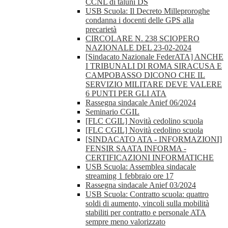
CCNL di taluni DS
USB Scuola: Il Decreto Milleproroghe
condanna i docenti delle GPS alla
precarietà
CIRCOLARE N. 238 SCIOPERO
NAZIONALE DEL 23-02-2024
[Sindacato Nazionale FederATA] ANCHE
I TRIBUNALI DI ROMA SIRACUSA E
CAMPOBASSO DICONO CHE IL
SERVIZIO MILITARE DEVE VALERE
6 PUNTI PER GLI ATA
Rassegna sindacale Anief 06/2024
Seminario CGIL
[FLC CGIL] Novità cedolino scuola
[FLC CGIL] Novità cedolino scuola
[SINDACATO ATA - INFORMAZIONI]
FENSIR SAATA INFORMA -
CERTIFICAZIONI INFORMATICHE
USB Scuola: Assemblea sindacale
streaming 1 febbraio ore 17
Rassegna sindacale Anief 03/2024
USB Scuola: Contratto scuola: quattro
soldi di aumento, vincoli sulla mobilità
stabiliti per contratto e personale ATA
sempre meno valorizzato