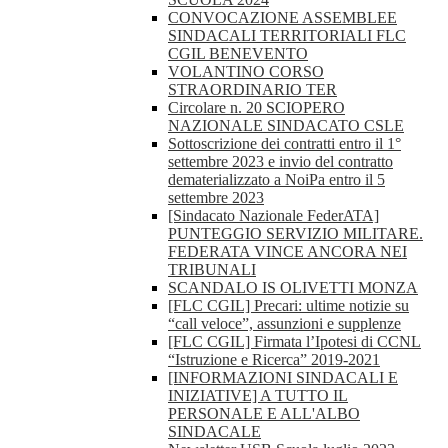
CONVOCAZIONE ASSEMBLEE
SINDACALI TERRITORIALI FLC
CGIL BENEVENTO
VOLANTINO CORSO
STRAORDINARIO TER
Circolare n. 20 SCIOPERO
NAZIONALE SINDACATO CSLE
Sottoscrizione dei contratti entro il 1°
settembre 2023 e invio del contratto
dematerializzato a NoiPa entro il 5
settembre 2023
[Sindacato Nazionale FederATA]
PUNTEGGIO SERVIZIO MILITARE.
FEDERATA VINCE ANCORA NEI
TRIBUNALI
SCANDALO IS OLIVETTI MONZA
[FLC CGIL] Precari: ultime notizie su
“call veloce”, assunzioni e supplenze
[FLC CGIL] Firmata l’Ipotesi di CCNL
“Istruzione e Ricerca” 2019-2021
[INFORMAZIONI SINDACALI E
INIZIATIVE] A TUTTO IL
PERSONALE E ALL'ALBO
SINDACALE