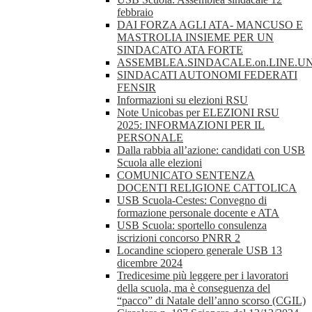
febbraio
DAI FORZA AGLI ATA- MANCUSO E
MASTROLIA INSIEME PER UN
SINDACATO ATA FORTE
ASSEMBLEA.SINDACALE.on.LINE.UN
SINDACATI AUTONOMI FEDERATI
FENSIR
Informazioni su elezioni RSU
Note Unicobas per ELEZIONI RSU
2025: INFORMAZIONI PER IL
PERSONALE
Dalla rabbia all’azione: candidati con USB
Scuola alle elezioni
COMUNICATO SENTENZA
DOCENTI RELIGIONE CATTOLICA
USB Scuola-Cestes: Convegno di
formazione personale docente e ATA
USB Scuola: sportello consulenza
iscrizioni concorso PNRR 2
Locandine sciopero generale USB 13
dicembre 2024
Tredicesime più leggere per i lavoratori
della scuola, ma è conseguenza del
“pacco” di Natale dell’anno scorso (CGIL)