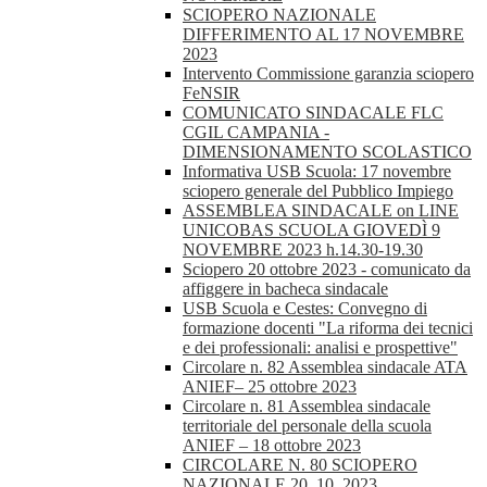
SCIOPERO NAZIONALE
DIFFERIMENTO AL 17 NOVEMBRE
2023
Intervento Commissione garanzia sciopero
FeNSIR
COMUNICATO SINDACALE FLC
CGIL CAMPANIA -
DIMENSIONAMENTO SCOLASTICO
Informativa USB Scuola: 17 novembre
sciopero generale del Pubblico Impiego
ASSEMBLEA SINDACALE on LINE
UNICOBAS SCUOLA GIOVEDÌ 9
NOVEMBRE 2023 h.14.30-19.30
Sciopero 20 ottobre 2023 - comunicato da
affiggere in bacheca sindacale
USB Scuola e Cestes: Convegno di
formazione docenti "La riforma dei tecnici
e dei professionali: analisi e prospettive"
Circolare n. 82 Assemblea sindacale ATA
ANIEF– 25 ottobre 2023
Circolare n. 81 Assemblea sindacale
territoriale del personale della scuola
ANIEF – 18 ottobre 2023
CIRCOLARE N. 80 SCIOPERO
NAZIONALE 20_10_2023