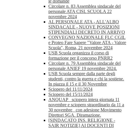
le domande
Circolare n. 83 Assemblea sindacale del
personale ATA CISL SCUOLA 22
novembre 2024
AL PERSONALE ATA - ALL'ALBO
SINDACALE - NUOVE POSIZIONI
STIPENDIALI DECRETO IN ARRIVO
CONVEGNO NAZIONALE FLC CGIL
e Proteo Fare Sapere "Valore ATA - Valore
Scuola", Roma, 21 novembre 2024
USB Scuola organizza il corso di
formazione per il concorso PNRR2
Circolare n. 79 Assemblea sindacale del
personale ANIEF 19 novembre 2024.
USB Scuola sempre dalla parte degli
studenti, contro la guerra e chi la sostiene.
In piazza il 15 e il 30 Novembre
Sciopero del 11/11/2024
Sciopero del 15/11/2024
ANQUAP_ sciopero intera giornata 11
novembre e sciopero straordinario da 11 a
30 novembre_ con adesione Movimento
Direttori SGA. Diramazione.
[SINDACATO INS. RELIGIONE -
SAIR NOTIZIE] AI DOCENTI DI