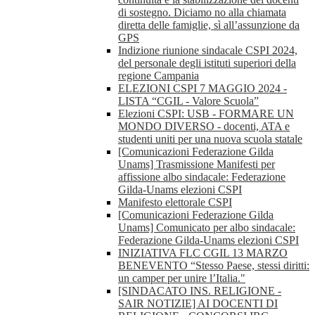
di sostegno. Diciamo no alla chiamata
diretta delle famiglie, sì all’assunzione da
GPS
Indizione riunione sindacale CSPI 2024,
del personale degli istituti superiori della
regione Campania
ELEZIONI CSPI 7 MAGGIO 2024 -
LISTA “CGIL - Valore Scuola”
Elezioni CSPI: USB - FORMARE UN
MONDO DIVERSO - docenti, ATA e
studenti uniti per una nuova scuola statale
[Comunicazioni Federazione Gilda
Unams] Trasmissione Manifesti per
affissione albo sindacale: Federazione
Gilda-Unams elezioni CSPI
Manifesto elettorale CSPI
[Comunicazioni Federazione Gilda
Unams] Comunicato per albo sindacale:
Federazione Gilda-Unams elezioni CSPI
INIZIATIVA FLC CGIL 13 MARZO
BENEVENTO “Stesso Paese, stessi diritti:
un camper per unire l’Italia."
[SINDACATO INS. RELIGIONE -
SAIR NOTIZIE] AI DOCENTI DI