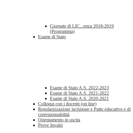
Giornate di LIC...enza 2018-2019
(Programma)
Esame di Stato
Esame di Stato A.S. 2022-2023
Esame di Stato A.S. 2021-2022
Esame di Stato A.S. 2020-2021
Colloqui con i docenti (on line)
Regolarizzazione iscrizione e Patto educativo e di
corresponsabilità
Orientamento in uscita
Prove Invalsi