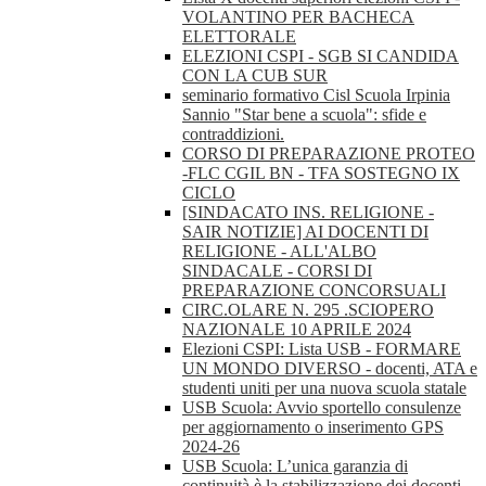
VOLANTINO PER BACHECA
ELETTORALE
ELEZIONI CSPI - SGB SI CANDIDA
CON LA CUB SUR
seminario formativo Cisl Scuola Irpinia
Sannio "Star bene a scuola": sfide e
contraddizioni.
CORSO DI PREPARAZIONE PROTEO
-FLC CGIL BN - TFA SOSTEGNO IX
CICLO
[SINDACATO INS. RELIGIONE -
SAIR NOTIZIE] AI DOCENTI DI
RELIGIONE - ALL'ALBO
SINDACALE - CORSI DI
PREPARAZIONE CONCORSUALI
CIRC.OLARE N. 295 .SCIOPERO
NAZIONALE 10 APRILE 2024
Elezioni CSPI: Lista USB - FORMARE
UN MONDO DIVERSO - docenti, ATA e
studenti uniti per una nuova scuola statale
USB Scuola: Avvio sportello consulenze
per aggiornamento o inserimento GPS
2024-26
USB Scuola: L’unica garanzia di
continuità è la stabilizzazione dei docenti