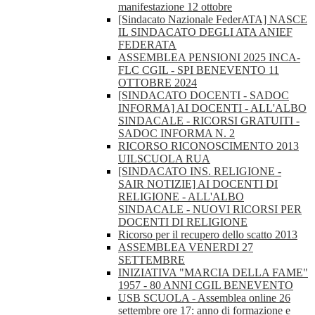
manifestazione 12 ottobre
[Sindacato Nazionale FederATA] NASCE
IL SINDACATO DEGLI ATA ANIEF
FEDERATA
ASSEMBLEA PENSIONI 2025 INCA-
FLC CGIL - SPI BENEVENTO 11
OTTOBRE 2024
[SINDACATO DOCENTI - SADOC
INFORMA] AI DOCENTI - ALL'ALBO
SINDACALE - RICORSI GRATUITI -
SADOC INFORMA N. 2
RICORSO RICONOSCIMENTO 2013
UILSCUOLA RUA
[SINDACATO INS. RELIGIONE -
SAIR NOTIZIE] AI DOCENTI DI
RELIGIONE - ALL'ALBO
SINDACALE - NUOVI RICORSI PER
DOCENTI DI RELIGIONE
Ricorso per il recupero dello scatto 2013
ASSEMBLEA VENERDI 27
SETTEMBRE
INIZIATIVA "MARCIA DELLA FAME"
1957 - 80 ANNI CGIL BENEVENTO
USB SCUOLA - Assemblea online 26
settembre ore 17: anno di formazione e