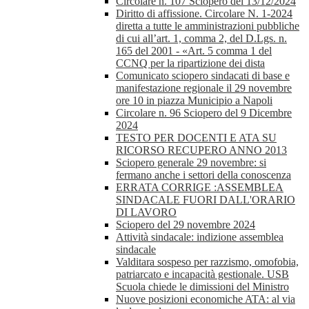
Circolare n. 107 Sciopero del 13/12/2024
Diritto di affissione. Circolare N. 1-2024
diretta a tutte le amministrazioni pubbliche
di cui all’art. 1, comma 2, del D.Lgs. n.
165 del 2001 - «Art. 5 comma 1 del
CCNQ per la ripartizione dei dista
Comunicato sciopero sindacati di base e
manifestazione regionale il 29 novembre
ore 10 in piazza Municipio a Napoli
Circolare n. 96 Sciopero del 9 Dicembre
2024
TESTO PER DOCENTI E ATA SU
RICORSO RECUPERO ANNO 2013
Sciopero generale 29 novembre: si
fermano anche i settori della conoscenza
ERRATA CORRIGE :ASSEMBLEA
SINDACALE FUORI DALL'ORARIO
DI LAVORO
Sciopero del 29 novembre 2024
Attività sindacale: indizione assemblea
sindacale
Valditara sospeso per razzismo, omofobia,
patriarcato e incapacità gestionale. USB
Scuola chiede le dimissioni del Ministro
Nuove posizioni economiche ATA: al via