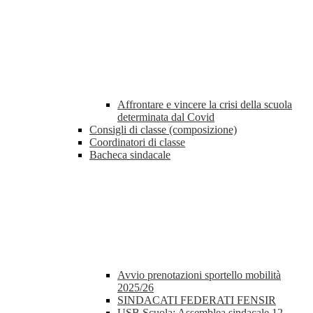
Affrontare e vincere la crisi della scuola
determinata dal Covid
Consigli di classe (composizione)
Coordinatori di classe
Bacheca sindacale
Avvio prenotazioni sportello mobilità
2025/26
SINDACATI FEDERATI FENSIR
USB Scuola: Assemblea sindacale 12