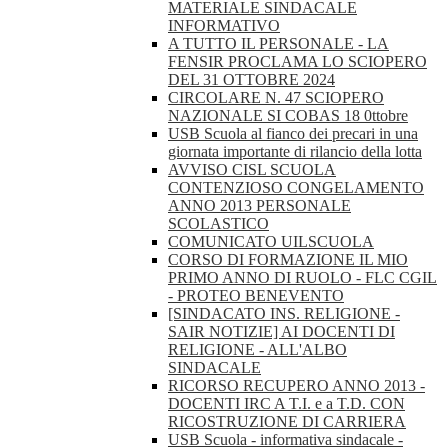
MATERIALE SINDACALE
INFORMATIVO
A TUTTO IL PERSONALE - LA
FENSIR PROCLAMA LO SCIOPERO
DEL 31 OTTOBRE 2024
CIRCOLARE N. 47 SCIOPERO
NAZIONALE SI COBAS 18 0ttobre
USB Scuola al fianco dei precari in una
giornata importante di rilancio della lotta
AVVISO CISL SCUOLA
CONTENZIOSO CONGELAMENTO
ANNO 2013 PERSONALE
SCOLASTICO
COMUNICATO UILSCUOLA
CORSO DI FORMAZIONE IL MIO
PRIMO ANNO DI RUOLO - FLC CGIL
- PROTEO BENEVENTO
[SINDACATO INS. RELIGIONE -
SAIR NOTIZIE] AI DOCENTI DI
RELIGIONE - ALL'ALBO
SINDACALE
RICORSO RECUPERO ANNO 2013 -
DOCENTI IRC A T.I. e a T.D. CON
RICOSTRUZIONE DI CARRIERA
USB Scuola - informativa sindacale -