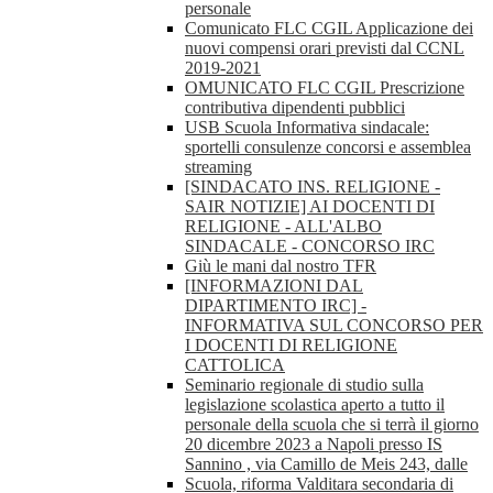
personale
Comunicato FLC CGIL Applicazione dei
nuovi compensi orari previsti dal CCNL
2019-2021
OMUNICATO FLC CGIL Prescrizione
contributiva dipendenti pubblici
USB Scuola Informativa sindacale:
sportelli consulenze concorsi e assemblea
streaming
[SINDACATO INS. RELIGIONE -
SAIR NOTIZIE] AI DOCENTI DI
RELIGIONE - ALL'ALBO
SINDACALE - CONCORSO IRC
Giù le mani dal nostro TFR
[INFORMAZIONI DAL
DIPARTIMENTO IRC] -
INFORMATIVA SUL CONCORSO PER
I DOCENTI DI RELIGIONE
CATTOLICA
Seminario regionale di studio sulla
legislazione scolastica aperto a tutto il
personale della scuola che si terrà il giorno
20 dicembre 2023 a Napoli presso IS
Sannino , via Camillo de Meis 243, dalle
Scuola, riforma Valditara secondaria di