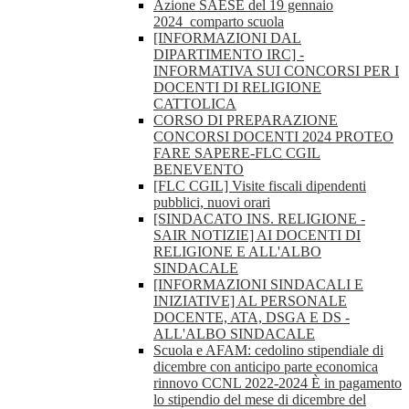
Azione SAESE del 19 gennaio
2024_comparto scuola
[INFORMAZIONI DAL
DIPARTIMENTO IRC] -
INFORMATIVA SUI CONCORSI PER I
DOCENTI DI RELIGIONE
CATTOLICA
CORSO DI PREPARAZIONE
CONCORSI DOCENTI 2024 PROTEO
FARE SAPERE-FLC CGIL
BENEVENTO
[FLC CGIL] Visite fiscali dipendenti
pubblici, nuovi orari
[SINDACATO INS. RELIGIONE -
SAIR NOTIZIE] AI DOCENTI DI
RELIGIONE E ALL'ALBO
SINDACALE
[INFORMAZIONI SINDACALI E
INIZIATIVE] AL PERSONALE
DOCENTE, ATA, DSGA E DS -
ALL'ALBO SINDACALE
Scuola e AFAM: cedolino stipendiale di
dicembre con anticipo parte economica
rinnovo CCNL 2022-2024 È in pagamento
lo stipendio del mese di dicembre del