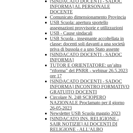
[SINDACATO DOCENTI - SADOC
INFORMA] AL PERSONALE
DOCENTE
Comunicato dimensionamento Provincia
USB Scuola: apertura sportello
assegnazioni provvisorie e utilizzazioni
USB - Cause sindacali
USB Scuola - insegnante accoltellata in
classe: docenti soli davanti a una società
priva di bussola e a uno Stato assente
[SINDACATO DOCENTI - SADOC
INFORMA]
TUTOR E ORIENTATORE: un’altra
“riforma” del PNRR - webinar 26.5.2023
ore 17
[SINDACATO DOCENTI - SADOC
INFORMA] INCONTRO FORMATIVO
GRATUITO DOCENTI
Circolare N. 248 SCIOPERO
NAZIONALE Proclamato per il giorno
26-05-2023
Newsletter USB Scuola maggio 2023
[SINDACATO INS. RELIGIONE -
SAIR NOTIZIE] AI DOCENTI DI
RELIGIONE - ALL'ALBO