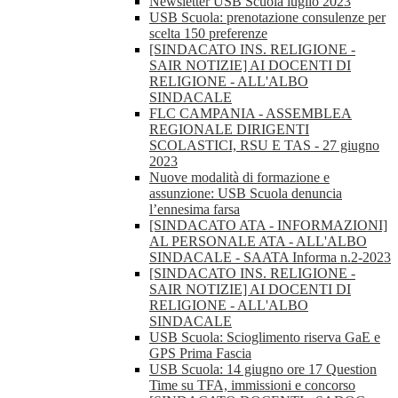
Newsletter USB Scuola luglio 2023
USB Scuola: prenotazione consulenze per
scelta 150 preferenze
[SINDACATO INS. RELIGIONE -
SAIR NOTIZIE] AI DOCENTI DI
RELIGIONE - ALL'ALBO
SINDACALE
FLC CAMPANIA - ASSEMBLEA
REGIONALE DIRIGENTI
SCOLASTICI, RSU E TAS - 27 giugno
2023
Nuove modalità di formazione e
assunzione: USB Scuola denuncia
l’ennesima farsa
[SINDACATO ATA - INFORMAZIONI]
AL PERSONALE ATA - ALL'ALBO
SINDACALE - SAATA Informa n.2-2023
[SINDACATO INS. RELIGIONE -
SAIR NOTIZIE] AI DOCENTI DI
RELIGIONE - ALL'ALBO
SINDACALE
USB Scuola: Scioglimento riserva GaE e
GPS Prima Fascia
USB Scuola: 14 giugno ore 17 Question
Time su TFA, immissioni e concorso