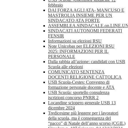
febbraio
DAI FORZA AGLI ATA- MANCUSO E
MASTROLIA INSIEME PER UN
SINDACATO ATA FORTE
ASSEMBLEA.SINDACALE.on.LINE.UN
SINDACATI AUTONOMI FEDERATI
FENSIR
Informazioni su elezioni RSU
Note Unicobas per ELEZIONI RSU
2025: INFORMAZIONI PER IL
PERSONALE
Dalla rabbia all’azione: candidati con USB
Scuola alle elezioni
COMUNICATO SENTENZA
DOCENTI RELIGIONE CATTOLICA
USB Scuola-Cestes: Convegno di
formazione personale docente e ATA
USB Scuola: sportello consulenza
iscrizioni concorso PNRR 2
Locandine sciopero generale USB 13
dicembre 2024
Tredicesime più leggere per i lavoratori
della scuola, ma è conseguenza del
“pacco” di Natale dell’anno scorso (CGIL)