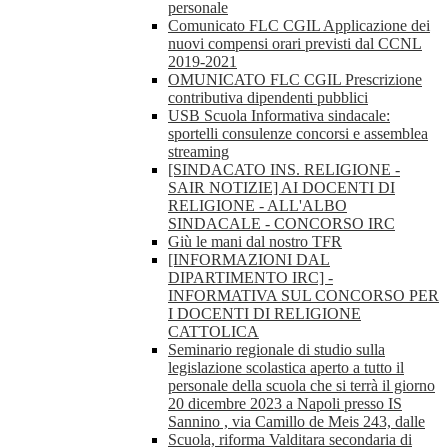
personale
Comunicato FLC CGIL Applicazione dei
nuovi compensi orari previsti dal CCNL
2019-2021
OMUNICATO FLC CGIL Prescrizione
contributiva dipendenti pubblici
USB Scuola Informativa sindacale:
sportelli consulenze concorsi e assemblea
streaming
[SINDACATO INS. RELIGIONE -
SAIR NOTIZIE] AI DOCENTI DI
RELIGIONE - ALL'ALBO
SINDACALE - CONCORSO IRC
Giù le mani dal nostro TFR
[INFORMAZIONI DAL
DIPARTIMENTO IRC] -
INFORMATIVA SUL CONCORSO PER
I DOCENTI DI RELIGIONE
CATTOLICA
Seminario regionale di studio sulla
legislazione scolastica aperto a tutto il
personale della scuola che si terrà il giorno
20 dicembre 2023 a Napoli presso IS
Sannino , via Camillo de Meis 243, dalle
Scuola, riforma Valditara secondaria di