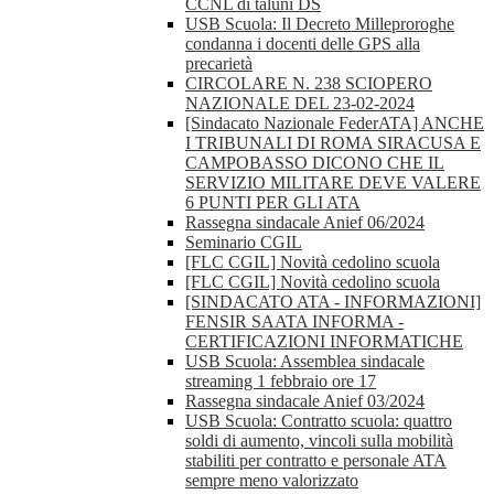
CCNL di taluni DS
USB Scuola: Il Decreto Milleproroghe
condanna i docenti delle GPS alla
precarietà
CIRCOLARE N. 238 SCIOPERO
NAZIONALE DEL 23-02-2024
[Sindacato Nazionale FederATA] ANCHE
I TRIBUNALI DI ROMA SIRACUSA E
CAMPOBASSO DICONO CHE IL
SERVIZIO MILITARE DEVE VALERE
6 PUNTI PER GLI ATA
Rassegna sindacale Anief 06/2024
Seminario CGIL
[FLC CGIL] Novità cedolino scuola
[FLC CGIL] Novità cedolino scuola
[SINDACATO ATA - INFORMAZIONI]
FENSIR SAATA INFORMA -
CERTIFICAZIONI INFORMATICHE
USB Scuola: Assemblea sindacale
streaming 1 febbraio ore 17
Rassegna sindacale Anief 03/2024
USB Scuola: Contratto scuola: quattro
soldi di aumento, vincoli sulla mobilità
stabiliti per contratto e personale ATA
sempre meno valorizzato