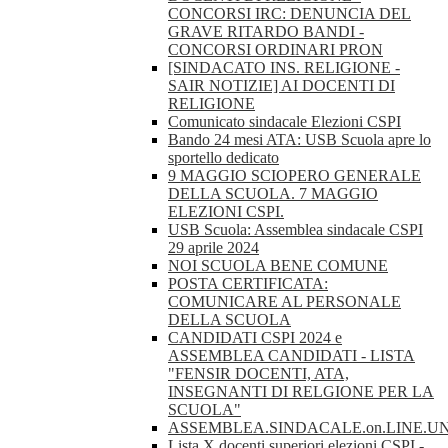
CONCORSI IRC: DENUNCIA DEL
GRAVE RITARDO BANDI -
CONCORSI ORDINARI PRON
[SINDACATO INS. RELIGIONE -
SAIR NOTIZIE] AI DOCENTI DI
RELIGIONE
Comunicato sindacale Elezioni CSPI
Bando 24 mesi ATA: USB Scuola apre lo
sportello dedicato
9 MAGGIO SCIOPERO GENERALE
DELLA SCUOLA. 7 MAGGIO
ELEZIONI CSPI.
USB Scuola: Assemblea sindacale CSPI
29 aprile 2024
NOI SCUOLA BENE COMUNE
POSTA CERTIFICATA:
COMUNICARE AL PERSONALE
DELLA SCUOLA
CANDIDATI CSPI 2024 e
ASSEMBLEA CANDIDATI - LISTA
"FENSIR DOCENTI, ATA,
INSEGNANTI DI RELGIONE PER LA
SCUOLA"
ASSEMBLEA.SINDACALE.on.LINE.U
Lista X docenti superiori elezioni CSPI -