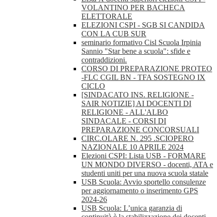
VOLANTINO PER BACHECA
ELETTORALE
ELEZIONI CSPI - SGB SI CANDIDA
CON LA CUB SUR
seminario formativo Cisl Scuola Irpinia
Sannio "Star bene a scuola": sfide e
contraddizioni.
CORSO DI PREPARAZIONE PROTEO
-FLC CGIL BN - TFA SOSTEGNO IX
CICLO
[SINDACATO INS. RELIGIONE -
SAIR NOTIZIE] AI DOCENTI DI
RELIGIONE - ALL'ALBO
SINDACALE - CORSI DI
PREPARAZIONE CONCORSUALI
CIRC.OLARE N. 295 .SCIOPERO
NAZIONALE 10 APRILE 2024
Elezioni CSPI: Lista USB - FORMARE
UN MONDO DIVERSO - docenti, ATA e
studenti uniti per una nuova scuola statale
USB Scuola: Avvio sportello consulenze
per aggiornamento o inserimento GPS
2024-26
USB Scuola: L’unica garanzia di
continuità è la stabilizzazione dei docenti