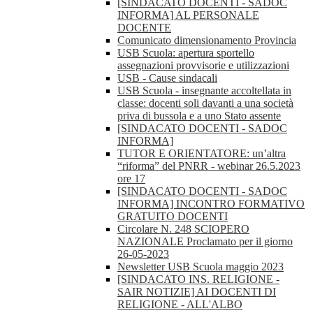
[SINDACATO DOCENTI - SADOC
INFORMA] AL PERSONALE
DOCENTE
Comunicato dimensionamento Provincia
USB Scuola: apertura sportello
assegnazioni provvisorie e utilizzazioni
USB - Cause sindacali
USB Scuola - insegnante accoltellata in
classe: docenti soli davanti a una società
priva di bussola e a uno Stato assente
[SINDACATO DOCENTI - SADOC
INFORMA]
TUTOR E ORIENTATORE: un’altra
“riforma” del PNRR - webinar 26.5.2023
ore 17
[SINDACATO DOCENTI - SADOC
INFORMA] INCONTRO FORMATIVO
GRATUITO DOCENTI
Circolare N. 248 SCIOPERO
NAZIONALE Proclamato per il giorno
26-05-2023
Newsletter USB Scuola maggio 2023
[SINDACATO INS. RELIGIONE -
SAIR NOTIZIE] AI DOCENTI DI
RELIGIONE - ALL'ALBO