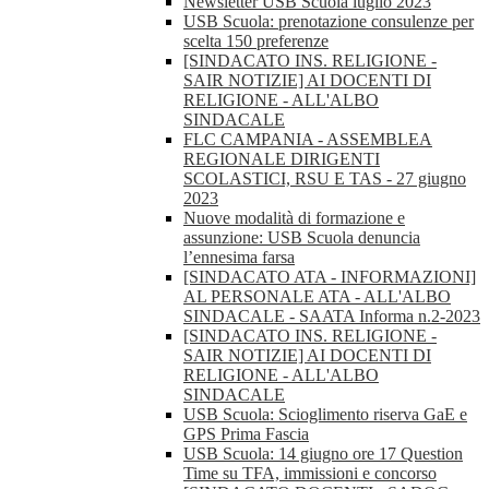
Newsletter USB Scuola luglio 2023
USB Scuola: prenotazione consulenze per
scelta 150 preferenze
[SINDACATO INS. RELIGIONE -
SAIR NOTIZIE] AI DOCENTI DI
RELIGIONE - ALL'ALBO
SINDACALE
FLC CAMPANIA - ASSEMBLEA
REGIONALE DIRIGENTI
SCOLASTICI, RSU E TAS - 27 giugno
2023
Nuove modalità di formazione e
assunzione: USB Scuola denuncia
l’ennesima farsa
[SINDACATO ATA - INFORMAZIONI]
AL PERSONALE ATA - ALL'ALBO
SINDACALE - SAATA Informa n.2-2023
[SINDACATO INS. RELIGIONE -
SAIR NOTIZIE] AI DOCENTI DI
RELIGIONE - ALL'ALBO
SINDACALE
USB Scuola: Scioglimento riserva GaE e
GPS Prima Fascia
USB Scuola: 14 giugno ore 17 Question
Time su TFA, immissioni e concorso