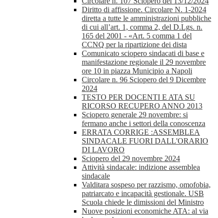
Circolare n. 107 Sciopero del 13/12/2024
Diritto di affissione. Circolare N. 1-2024
diretta a tutte le amministrazioni pubbliche
di cui all’art. 1, comma 2, del D.Lgs. n.
165 del 2001 - «Art. 5 comma 1 del
CCNQ per la ripartizione dei dista
Comunicato sciopero sindacati di base e
manifestazione regionale il 29 novembre
ore 10 in piazza Municipio a Napoli
Circolare n. 96 Sciopero del 9 Dicembre
2024
TESTO PER DOCENTI E ATA SU
RICORSO RECUPERO ANNO 2013
Sciopero generale 29 novembre: si
fermano anche i settori della conoscenza
ERRATA CORRIGE :ASSEMBLEA
SINDACALE FUORI DALL'ORARIO
DI LAVORO
Sciopero del 29 novembre 2024
Attività sindacale: indizione assemblea
sindacale
Valditara sospeso per razzismo, omofobia,
patriarcato e incapacità gestionale. USB
Scuola chiede le dimissioni del Ministro
Nuove posizioni economiche ATA: al via