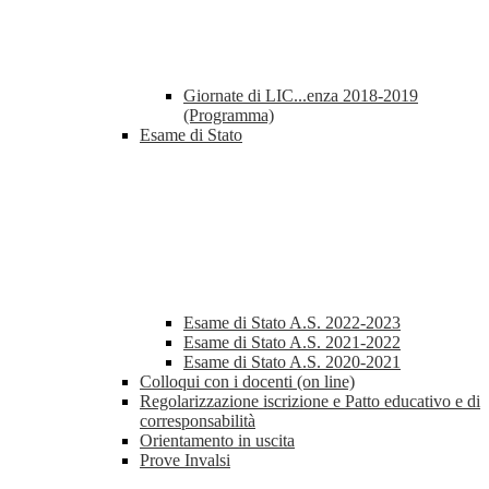
Giornate di LIC...enza 2018-2019
(Programma)
Esame di Stato
Esame di Stato A.S. 2022-2023
Esame di Stato A.S. 2021-2022
Esame di Stato A.S. 2020-2021
Colloqui con i docenti (on line)
Regolarizzazione iscrizione e Patto educativo e di
corresponsabilità
Orientamento in uscita
Prove Invalsi