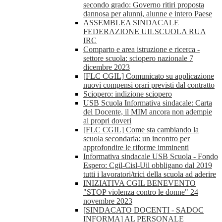
secondo grado: Governo ritiri proposta
dannosa per alunni, alunne e intero Paese
ASSEMBLEA SINDACALE
FEDERAZIONE UILSCUOLA RUA
IRC
Comparto e area istruzione e ricerca -
settore scuola: sciopero nazionale 7
dicembre 2023
[FLC CGIL] Comunicato su applicazione
nuovi compensi orari previsti dal contratto
Sciopero: indizione sciopero
USB Scuola Informativa sindacale: Carta
del Docente, il MIM ancora non adempie
ai propri doveri
[FLC CGIL] Come sta cambiando la
scuola secondaria: un incontro per
approfondire le riforme imminenti
Informativa sindacale USB Scuola - Fondo
Espero: Cgil-Cisl-Uil obbligano dal 2019
tutti i lavoratori/trici della scuola ad aderire
INIZIATIVA CGIL BENEVENTO
"STOP violenza contro le donne" 24
novembre 2023
[SINDACATO DOCENTI - SADOC
INFORMA] AL PERSONALE