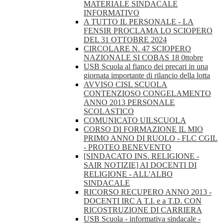
MATERIALE SINDACALE
INFORMATIVO
A TUTTO IL PERSONALE - LA
FENSIR PROCLAMA LO SCIOPERO
DEL 31 OTTOBRE 2024
CIRCOLARE N. 47 SCIOPERO
NAZIONALE SI COBAS 18 0ttobre
USB Scuola al fianco dei precari in una
giornata importante di rilancio della lotta
AVVISO CISL SCUOLA
CONTENZIOSO CONGELAMENTO
ANNO 2013 PERSONALE
SCOLASTICO
COMUNICATO UILSCUOLA
CORSO DI FORMAZIONE IL MIO
PRIMO ANNO DI RUOLO - FLC CGIL
- PROTEO BENEVENTO
[SINDACATO INS. RELIGIONE -
SAIR NOTIZIE] AI DOCENTI DI
RELIGIONE - ALL'ALBO
SINDACALE
RICORSO RECUPERO ANNO 2013 -
DOCENTI IRC A T.I. e a T.D. CON
RICOSTRUZIONE DI CARRIERA
USB Scuola - informativa sindacale -