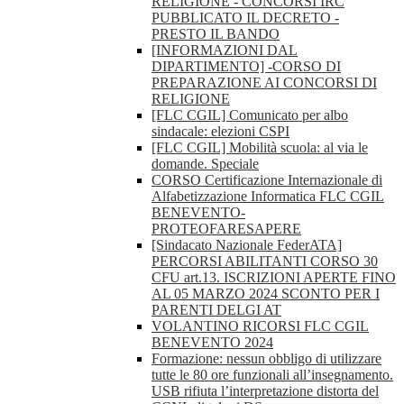
RELIGIONE - CONCORSI IRC
PUBBLICATO IL DECRETO -
PRESTO IL BANDO
[INFORMAZIONI DAL
DIPARTIMENTO] -CORSO DI
PREPARAZIONE AI CONCORSI DI
RELIGIONE
[FLC CGIL] Comunicato per albo
sindacale: elezioni CSPI
[FLC CGIL] Mobilità scuola: al via le
domande. Speciale
CORSO Certificazione Internazionale di
Alfabetizzazione Informatica FLC CGIL
BENEVENTO-
PROTEOFARESAPERE
[Sindacato Nazionale FederATA]
PERCORSI ABILITANTI CORSO 30
CFU art.13. ISCRIZIONI APERTE FINO
AL 05 MARZO 2024 SCONTO PER I
PARENTI DELGI AT
VOLANTINO RICORSI FLC CGIL
BENEVENTO 2024
Formazione: nessun obbligo di utilizzare
tutte le 80 ore funzionali all’insegnamento.
USB rifiuta l’interpretazione distorta del