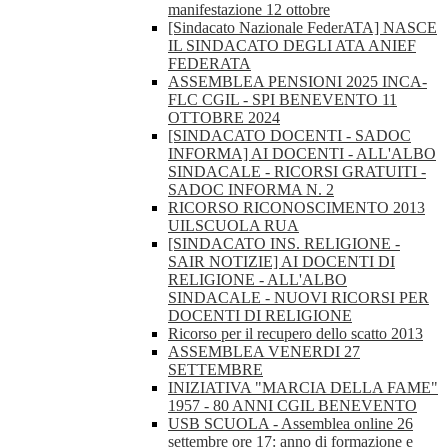
manifestazione 12 ottobre
[Sindacato Nazionale FederATA] NASCE
IL SINDACATO DEGLI ATA ANIEF
FEDERATA
ASSEMBLEA PENSIONI 2025 INCA-
FLC CGIL - SPI BENEVENTO 11
OTTOBRE 2024
[SINDACATO DOCENTI - SADOC
INFORMA] AI DOCENTI - ALL'ALBO
SINDACALE - RICORSI GRATUITI -
SADOC INFORMA N. 2
RICORSO RICONOSCIMENTO 2013
UILSCUOLA RUA
[SINDACATO INS. RELIGIONE -
SAIR NOTIZIE] AI DOCENTI DI
RELIGIONE - ALL'ALBO
SINDACALE - NUOVI RICORSI PER
DOCENTI DI RELIGIONE
Ricorso per il recupero dello scatto 2013
ASSEMBLEA VENERDI 27
SETTEMBRE
INIZIATIVA "MARCIA DELLA FAME"
1957 - 80 ANNI CGIL BENEVENTO
USB SCUOLA - Assemblea online 26
settembre ore 17: anno di formazione e