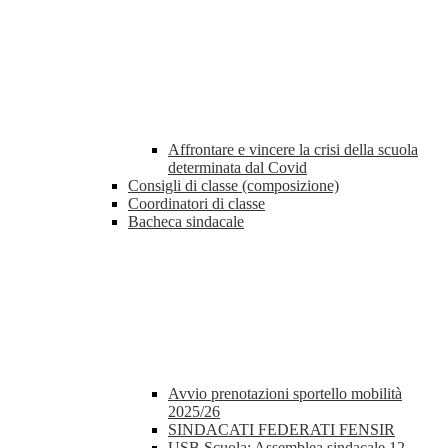
Affrontare e vincere la crisi della scuola
determinata dal Covid
Consigli di classe (composizione)
Coordinatori di classe
Bacheca sindacale
Avvio prenotazioni sportello mobilità
2025/26
SINDACATI FEDERATI FENSIR
USB Scuola: Assemblea sindacale 12