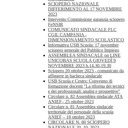
SCIOPERO NAZIONALE
DIFFERIMENTO AL 17 NOVEMBRE
2023
Intervento Commissione garanzia sciopero
FeNSIR
COMUNICATO SINDACALE FLC
CGIL CAMPANIA -
DIMENSIONAMENTO SCOLASTICO
Informativa USB Scuola: 17 novembre
sciopero generale del Pubblico Impiego
ASSEMBLEA SINDACALE on LINE
UNICOBAS SCUOLA GIOVEDÌ 9
NOVEMBRE 2023 h.14.30-19.30
Sciopero 20 ottobre 2023 - comunicato da
affiggere in bacheca sindacale
USB Scuola e Cestes: Convegno di
formazione docenti "La riforma dei tecnici
e dei professionali: analisi e prospettive"
Circolare n. 82 Assemblea sindacale ATA
ANIEF– 25 ottobre 2023
Circolare n. 81 Assemblea sindacale
territoriale del personale della scuola
ANIEF – 18 ottobre 2023
CIRCOLARE N. 80 SCIOPERO
NAZIONALE 20_10_2023