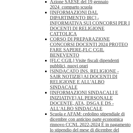
Azione SAESE del 19 gennaio
2024_comparto scuola
[INFORMAZIONI DAL
DIPARTIMENTO IRC] -
INFORMATIVA SUI CONCORSI PER I
DOCENTI DI RELIGIONE
CATTOLICA
CORSO DI PREPARAZIONE
CONCORSI DOCENTI 2024 PROTEO
FARE SAPERE-FLC CGIL
BENEVENTO
[FLC CGIL] Visite fiscali dipendenti
pubblici, nuovi orari
[SINDACATO INS. RELIGIONE -
SAIR NOTIZIE] AI DOCENTI DI
RELIGIONE E ALL'ALBO
SINDACALE
[INFORMAZIONI SINDACALI E
INIZIATIVE] AL PERSONALE
DOCENTE, ATA, DSGA E DS -
ALL'ALBO SINDACALE
Scuola e AFAM: cedolino stipendiale di
dicembre con anticipo parte economica
rinnovo CCNL 2022-2024 È in pagamento
lo stipendio del mese di dicembre del