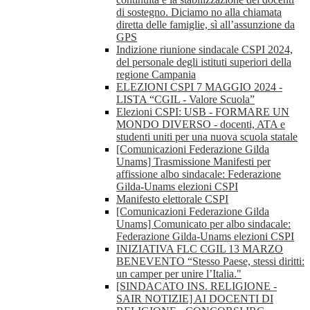
di sostegno. Diciamo no alla chiamata
diretta delle famiglie, sì all’assunzione da
GPS
Indizione riunione sindacale CSPI 2024,
del personale degli istituti superiori della
regione Campania
ELEZIONI CSPI 7 MAGGIO 2024 -
LISTA “CGIL - Valore Scuola”
Elezioni CSPI: USB - FORMARE UN
MONDO DIVERSO - docenti, ATA e
studenti uniti per una nuova scuola statale
[Comunicazioni Federazione Gilda
Unams] Trasmissione Manifesti per
affissione albo sindacale: Federazione
Gilda-Unams elezioni CSPI
Manifesto elettorale CSPI
[Comunicazioni Federazione Gilda
Unams] Comunicato per albo sindacale:
Federazione Gilda-Unams elezioni CSPI
INIZIATIVA FLC CGIL 13 MARZO
BENEVENTO “Stesso Paese, stessi diritti:
un camper per unire l’Italia."
[SINDACATO INS. RELIGIONE -
SAIR NOTIZIE] AI DOCENTI DI