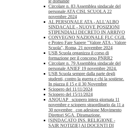
le domande
Circolare n. 83 Assemblea sindacale del
personale ATA CISL SCUOLA 22
novembre 2024
AL PERSONALE ATA - ALL'ALBO
SINDACALE - NUOVE POSIZIONI
STIPENDIALI DECRETO IN ARRIVO
CONVEGNO NAZIONALE FLC CGIL
e Proteo Fare Sapere "Valore ATA - Valore
Scuola", Roma, 21 novembre 2024
USB Scuola organizza il corso di
formazione per il concorso PNRR2
Circolare n. 79 Assemblea sindacale del
personale ANIEF 19 novembre 2024.
USB Scuola sempre dalla parte degli
studenti, contro la guerra e chi la sostiene.
In piazza il 15 e il 30 Novembre
Sciopero del 11/11/2024
Sciopero del 15/11/2024
ANQUAP_ sciopero intera giornata 11
novembre e sciopero straordinario da 11 a
30 novembre_ con adesione Movimento
Direttori SGA. Diramazione.
[SINDACATO INS. RELIGIONE -
SAIR NOTIZIE] AI DOCENTI DI