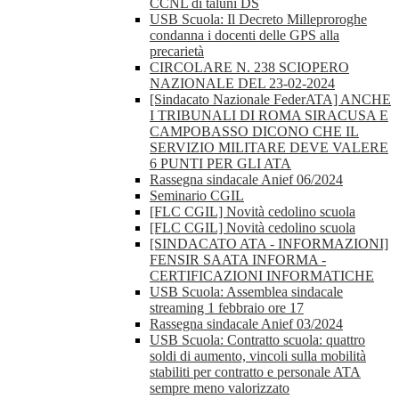
CCNL di taluni DS
USB Scuola: Il Decreto Milleproroghe
condanna i docenti delle GPS alla
precarietà
CIRCOLARE N. 238 SCIOPERO
NAZIONALE DEL 23-02-2024
[Sindacato Nazionale FederATA] ANCHE
I TRIBUNALI DI ROMA SIRACUSA E
CAMPOBASSO DICONO CHE IL
SERVIZIO MILITARE DEVE VALERE
6 PUNTI PER GLI ATA
Rassegna sindacale Anief 06/2024
Seminario CGIL
[FLC CGIL] Novità cedolino scuola
[FLC CGIL] Novità cedolino scuola
[SINDACATO ATA - INFORMAZIONI]
FENSIR SAATA INFORMA -
CERTIFICAZIONI INFORMATICHE
USB Scuola: Assemblea sindacale
streaming 1 febbraio ore 17
Rassegna sindacale Anief 03/2024
USB Scuola: Contratto scuola: quattro
soldi di aumento, vincoli sulla mobilità
stabiliti per contratto e personale ATA
sempre meno valorizzato