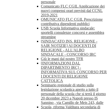
personale
Comunicato FLC CGIL Applicazione dei
nuovi compensi orari previsti dal CCNL
2019-2021
OMUNICATO FLC CGIL Prescrizione
contributiva dipendenti pubblici
USB Scuola Informativa sindacale:
sportelli consulenze concorsi e assemblea
streaming
[SINDACATO INS. RELIGIONE -
SAIR NOTIZIE] AI DOCENTI DI
RELIGIONE - ALL'ALBO
SINDACALE - CONCORSO IRC
Giù le mani dal nostro TFR
[INFORMAZIONI DAL
DIPARTIMENTO IRC] -
INFORMATIVA SUL CONCORSO PER
I DOCENTI DI RELIGIONE
CATTOLICA
Seminario regionale di studio sulla
legislazione scolastica aperto a tutto il
personale della scuola che si terrà il giorno
20 dicembre 2023 a Napoli presso IS
Sannino , via Camillo de Meis 243, dalle
Scuola, riforma Valditara secondaria di