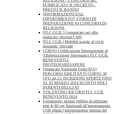
RELIGIONE - CONCORSI IRC
PUBBLICATO IL DECRETO -
PRESTO IL BANDO
[INFORMAZIONI DAL
DIPARTIMENTO] -CORSO DI
PREPARAZIONE AI CONCORSI DI
RELIGIONE
[FLC CGIL] Comunicato per albo
sindacale: elezioni CSPI
[FLC CGIL] Mobilità scuola: al via le
domande. Speciale
CORSO Certificazione Internazionale di
Alfabetizzazione Informatica FLC CGIL
BENEVENTO-
PROTEOFARESAPERE
[Sindacato Nazionale FederATA]
PERCORSI ABILITANTI CORSO 30
CFU art.13. ISCRIZIONI APERTE FINO
AL 05 MARZO 2024 SCONTO PER I
PARENTI DELGI AT
VOLANTINO RICORSI FLC CGIL
BENEVENTO 2024
Formazione: nessun obbligo di utilizzare
tutte le 80 ore funzionali all’insegnamento.
USB rifiuta l’interpretazione distorta del