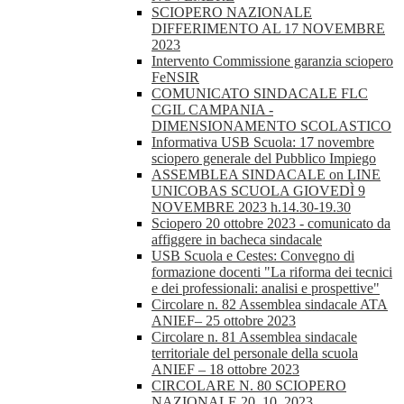
SCIOPERO NAZIONALE
DIFFERIMENTO AL 17 NOVEMBRE
2023
Intervento Commissione garanzia sciopero
FeNSIR
COMUNICATO SINDACALE FLC
CGIL CAMPANIA -
DIMENSIONAMENTO SCOLASTICO
Informativa USB Scuola: 17 novembre
sciopero generale del Pubblico Impiego
ASSEMBLEA SINDACALE on LINE
UNICOBAS SCUOLA GIOVEDÌ 9
NOVEMBRE 2023 h.14.30-19.30
Sciopero 20 ottobre 2023 - comunicato da
affiggere in bacheca sindacale
USB Scuola e Cestes: Convegno di
formazione docenti "La riforma dei tecnici
e dei professionali: analisi e prospettive"
Circolare n. 82 Assemblea sindacale ATA
ANIEF– 25 ottobre 2023
Circolare n. 81 Assemblea sindacale
territoriale del personale della scuola
ANIEF – 18 ottobre 2023
CIRCOLARE N. 80 SCIOPERO
NAZIONALE 20_10_2023