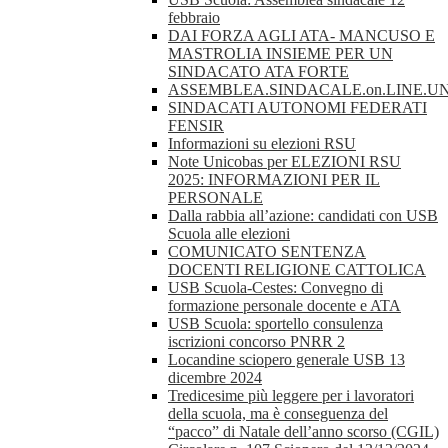
febbraio
DAI FORZA AGLI ATA- MANCUSO E
MASTROLIA INSIEME PER UN
SINDACATO ATA FORTE
ASSEMBLEA.SINDACALE.on.LINE.UN
SINDACATI AUTONOMI FEDERATI
FENSIR
Informazioni su elezioni RSU
Note Unicobas per ELEZIONI RSU
2025: INFORMAZIONI PER IL
PERSONALE
Dalla rabbia all’azione: candidati con USB
Scuola alle elezioni
COMUNICATO SENTENZA
DOCENTI RELIGIONE CATTOLICA
USB Scuola-Cestes: Convegno di
formazione personale docente e ATA
USB Scuola: sportello consulenza
iscrizioni concorso PNRR 2
Locandine sciopero generale USB 13
dicembre 2024
Tredicesime più leggere per i lavoratori
della scuola, ma è conseguenza del
“pacco” di Natale dell’anno scorso (CGIL)