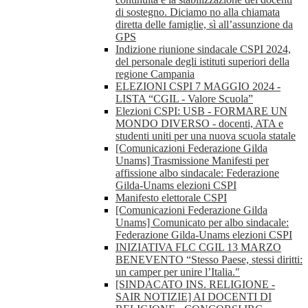
di sostegno. Diciamo no alla chiamata
diretta delle famiglie, sì all’assunzione da
GPS
Indizione riunione sindacale CSPI 2024,
del personale degli istituti superiori della
regione Campania
ELEZIONI CSPI 7 MAGGIO 2024 -
LISTA “CGIL - Valore Scuola”
Elezioni CSPI: USB - FORMARE UN
MONDO DIVERSO - docenti, ATA e
studenti uniti per una nuova scuola statale
[Comunicazioni Federazione Gilda
Unams] Trasmissione Manifesti per
affissione albo sindacale: Federazione
Gilda-Unams elezioni CSPI
Manifesto elettorale CSPI
[Comunicazioni Federazione Gilda
Unams] Comunicato per albo sindacale:
Federazione Gilda-Unams elezioni CSPI
INIZIATIVA FLC CGIL 13 MARZO
BENEVENTO “Stesso Paese, stessi diritti:
un camper per unire l’Italia."
[SINDACATO INS. RELIGIONE -
SAIR NOTIZIE] AI DOCENTI DI