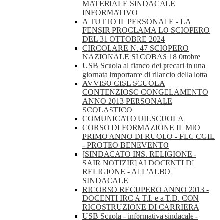
MATERIALE SINDACALE
INFORMATIVO
A TUTTO IL PERSONALE - LA
FENSIR PROCLAMA LO SCIOPERO
DEL 31 OTTOBRE 2024
CIRCOLARE N. 47 SCIOPERO
NAZIONALE SI COBAS 18 0ttobre
USB Scuola al fianco dei precari in una
giornata importante di rilancio della lotta
AVVISO CISL SCUOLA
CONTENZIOSO CONGELAMENTO
ANNO 2013 PERSONALE
SCOLASTICO
COMUNICATO UILSCUOLA
CORSO DI FORMAZIONE IL MIO
PRIMO ANNO DI RUOLO - FLC CGIL
- PROTEO BENEVENTO
[SINDACATO INS. RELIGIONE -
SAIR NOTIZIE] AI DOCENTI DI
RELIGIONE - ALL'ALBO
SINDACALE
RICORSO RECUPERO ANNO 2013 -
DOCENTI IRC A T.I. e a T.D. CON
RICOSTRUZIONE DI CARRIERA
USB Scuola - informativa sindacale -