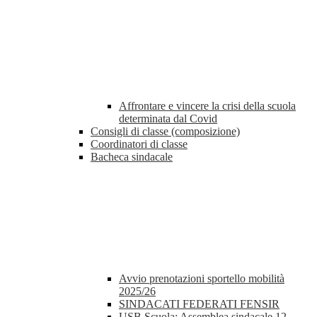
Affrontare e vincere la crisi della scuola
determinata dal Covid
Consigli di classe (composizione)
Coordinatori di classe
Bacheca sindacale
Avvio prenotazioni sportello mobilità
2025/26
SINDACATI FEDERATI FENSIR
USB Scuola: Assemblea sindacale 12