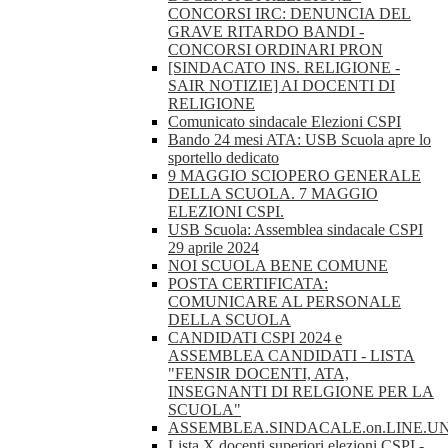
CONCORSI IRC: DENUNCIA DEL
GRAVE RITARDO BANDI -
CONCORSI ORDINARI PRON
[SINDACATO INS. RELIGIONE -
SAIR NOTIZIE] AI DOCENTI DI
RELIGIONE
Comunicato sindacale Elezioni CSPI
Bando 24 mesi ATA: USB Scuola apre lo
sportello dedicato
9 MAGGIO SCIOPERO GENERALE
DELLA SCUOLA. 7 MAGGIO
ELEZIONI CSPI.
USB Scuola: Assemblea sindacale CSPI
29 aprile 2024
NOI SCUOLA BENE COMUNE
POSTA CERTIFICATA:
COMUNICARE AL PERSONALE
DELLA SCUOLA
CANDIDATI CSPI 2024 e
ASSEMBLEA CANDIDATI - LISTA
"FENSIR DOCENTI, ATA,
INSEGNANTI DI RELGIONE PER LA
SCUOLA"
ASSEMBLEA.SINDACALE.on.LINE.U
Lista X docenti superiori elezioni CSPI -