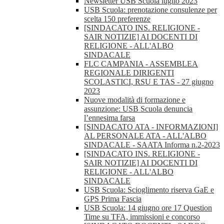
Newsletter USB Scuola luglio 2023
USB Scuola: prenotazione consulenze per
scelta 150 preferenze
[SINDACATO INS. RELIGIONE -
SAIR NOTIZIE] AI DOCENTI DI
RELIGIONE - ALL'ALBO
SINDACALE
FLC CAMPANIA - ASSEMBLEA
REGIONALE DIRIGENTI
SCOLASTICI, RSU E TAS - 27 giugno
2023
Nuove modalità di formazione e
assunzione: USB Scuola denuncia
l’ennesima farsa
[SINDACATO ATA - INFORMAZIONI]
AL PERSONALE ATA - ALL'ALBO
SINDACALE - SAATA Informa n.2-2023
[SINDACATO INS. RELIGIONE -
SAIR NOTIZIE] AI DOCENTI DI
RELIGIONE - ALL'ALBO
SINDACALE
USB Scuola: Scioglimento riserva GaE e
GPS Prima Fascia
USB Scuola: 14 giugno ore 17 Question
Time su TFA, immissioni e concorso