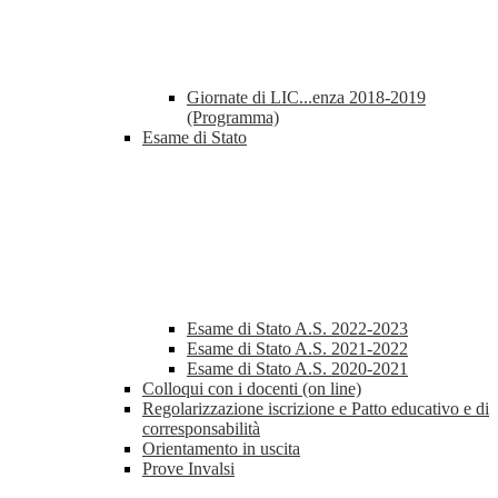
Giornate di LIC...enza 2018-2019
(Programma)
Esame di Stato
Esame di Stato A.S. 2022-2023
Esame di Stato A.S. 2021-2022
Esame di Stato A.S. 2020-2021
Colloqui con i docenti (on line)
Regolarizzazione iscrizione e Patto educativo e di
corresponsabilità
Orientamento in uscita
Prove Invalsi