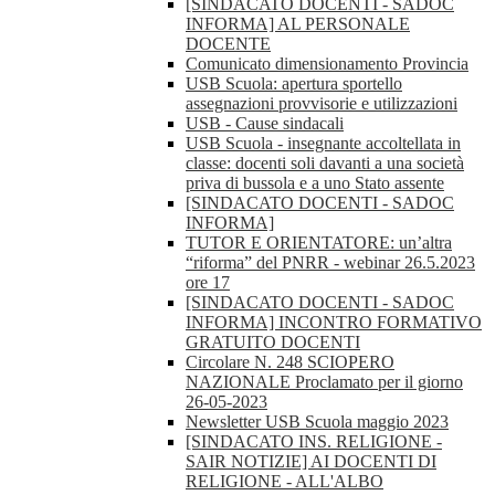
[SINDACATO DOCENTI - SADOC
INFORMA] AL PERSONALE
DOCENTE
Comunicato dimensionamento Provincia
USB Scuola: apertura sportello
assegnazioni provvisorie e utilizzazioni
USB - Cause sindacali
USB Scuola - insegnante accoltellata in
classe: docenti soli davanti a una società
priva di bussola e a uno Stato assente
[SINDACATO DOCENTI - SADOC
INFORMA]
TUTOR E ORIENTATORE: un’altra
“riforma” del PNRR - webinar 26.5.2023
ore 17
[SINDACATO DOCENTI - SADOC
INFORMA] INCONTRO FORMATIVO
GRATUITO DOCENTI
Circolare N. 248 SCIOPERO
NAZIONALE Proclamato per il giorno
26-05-2023
Newsletter USB Scuola maggio 2023
[SINDACATO INS. RELIGIONE -
SAIR NOTIZIE] AI DOCENTI DI
RELIGIONE - ALL'ALBO