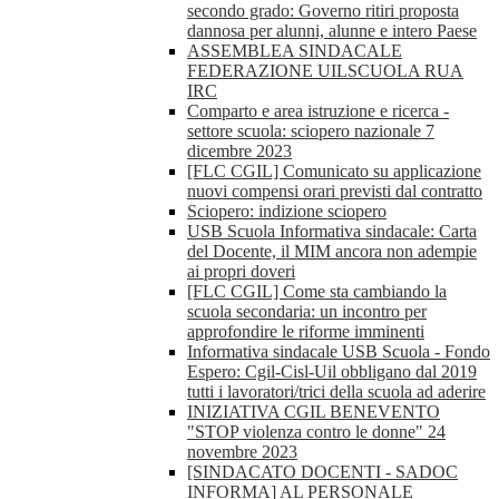
secondo grado: Governo ritiri proposta
dannosa per alunni, alunne e intero Paese
ASSEMBLEA SINDACALE
FEDERAZIONE UILSCUOLA RUA
IRC
Comparto e area istruzione e ricerca -
settore scuola: sciopero nazionale 7
dicembre 2023
[FLC CGIL] Comunicato su applicazione
nuovi compensi orari previsti dal contratto
Sciopero: indizione sciopero
USB Scuola Informativa sindacale: Carta
del Docente, il MIM ancora non adempie
ai propri doveri
[FLC CGIL] Come sta cambiando la
scuola secondaria: un incontro per
approfondire le riforme imminenti
Informativa sindacale USB Scuola - Fondo
Espero: Cgil-Cisl-Uil obbligano dal 2019
tutti i lavoratori/trici della scuola ad aderire
INIZIATIVA CGIL BENEVENTO
"STOP violenza contro le donne" 24
novembre 2023
[SINDACATO DOCENTI - SADOC
INFORMA] AL PERSONALE