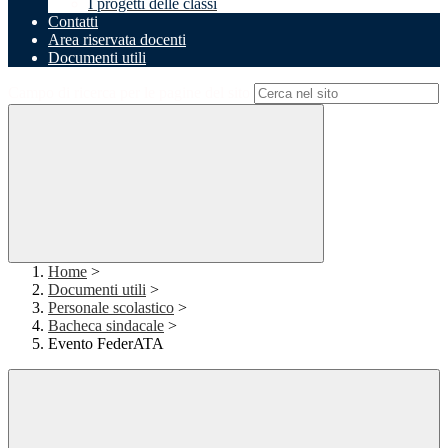
I progetti delle classi
Contatti
Area riservata docenti
Documenti utili
Campo di ricerca per le pagine del sito
Home
>
Documenti utili
>
Personale scolastico
>
Bacheca sindacale
>
Evento FederATA