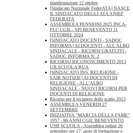
manifestazione 12 ottobre
[Sindacato Nazionale FederATA] NASCE
IL SINDACATO DEGLI ATA ANIEF
FEDERATA
ASSEMBLEA PENSIONI 2025 INCA-
FLC CGIL - SPI BENEVENTO 11
OTTOBRE 2024
[SINDACATO DOCENTI - SADOC
INFORMA] AI DOCENTI - ALL'ALBO
SINDACALE - RICORSI GRATUITI -
SADOC INFORMA N. 2
RICORSO RICONOSCIMENTO 2013
UILSCUOLA RUA
[SINDACATO INS. RELIGIONE -
SAIR NOTIZIE] AI DOCENTI DI
RELIGIONE - ALL'ALBO
SINDACALE - NUOVI RICORSI PER
DOCENTI DI RELIGIONE
Ricorso per il recupero dello scatto 2013
ASSEMBLEA VENERDI 27
SETTEMBRE
INIZIATIVA "MARCIA DELLA FAME"
1957 - 80 ANNI CGIL BENEVENTO
USB SCUOLA - Assemblea online 26
settembre ore 17: anno di formazione e