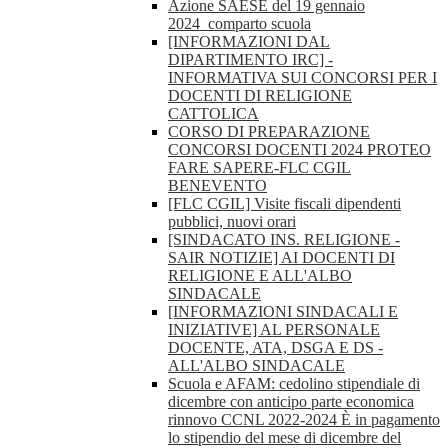
Azione SAESE del 19 gennaio
2024_comparto scuola
[INFORMAZIONI DAL
DIPARTIMENTO IRC] -
INFORMATIVA SUI CONCORSI PER I
DOCENTI DI RELIGIONE
CATTOLICA
CORSO DI PREPARAZIONE
CONCORSI DOCENTI 2024 PROTEO
FARE SAPERE-FLC CGIL
BENEVENTO
[FLC CGIL] Visite fiscali dipendenti
pubblici, nuovi orari
[SINDACATO INS. RELIGIONE -
SAIR NOTIZIE] AI DOCENTI DI
RELIGIONE E ALL'ALBO
SINDACALE
[INFORMAZIONI SINDACALI E
INIZIATIVE] AL PERSONALE
DOCENTE, ATA, DSGA E DS -
ALL'ALBO SINDACALE
Scuola e AFAM: cedolino stipendiale di
dicembre con anticipo parte economica
rinnovo CCNL 2022-2024 È in pagamento
lo stipendio del mese di dicembre del