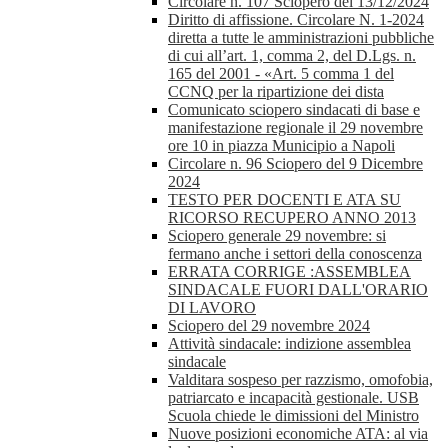
Circolare n. 107 Sciopero del 13/12/2024
Diritto di affissione. Circolare N. 1-2024
diretta a tutte le amministrazioni pubbliche
di cui all’art. 1, comma 2, del D.Lgs. n.
165 del 2001 - «Art. 5 comma 1 del
CCNQ per la ripartizione dei dista
Comunicato sciopero sindacati di base e
manifestazione regionale il 29 novembre
ore 10 in piazza Municipio a Napoli
Circolare n. 96 Sciopero del 9 Dicembre
2024
TESTO PER DOCENTI E ATA SU
RICORSO RECUPERO ANNO 2013
Sciopero generale 29 novembre: si
fermano anche i settori della conoscenza
ERRATA CORRIGE :ASSEMBLEA
SINDACALE FUORI DALL'ORARIO
DI LAVORO
Sciopero del 29 novembre 2024
Attività sindacale: indizione assemblea
sindacale
Valditara sospeso per razzismo, omofobia,
patriarcato e incapacità gestionale. USB
Scuola chiede le dimissioni del Ministro
Nuove posizioni economiche ATA: al via