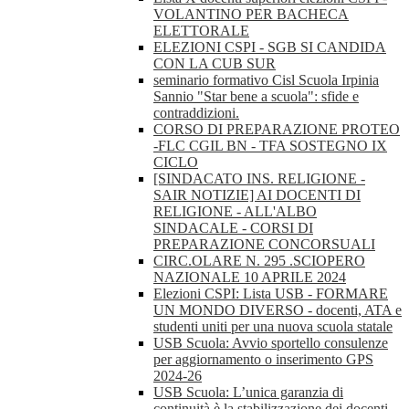
VOLANTINO PER BACHECA
ELETTORALE
ELEZIONI CSPI - SGB SI CANDIDA
CON LA CUB SUR
seminario formativo Cisl Scuola Irpinia
Sannio "Star bene a scuola": sfide e
contraddizioni.
CORSO DI PREPARAZIONE PROTEO
-FLC CGIL BN - TFA SOSTEGNO IX
CICLO
[SINDACATO INS. RELIGIONE -
SAIR NOTIZIE] AI DOCENTI DI
RELIGIONE - ALL'ALBO
SINDACALE - CORSI DI
PREPARAZIONE CONCORSUALI
CIRC.OLARE N. 295 .SCIOPERO
NAZIONALE 10 APRILE 2024
Elezioni CSPI: Lista USB - FORMARE
UN MONDO DIVERSO - docenti, ATA e
studenti uniti per una nuova scuola statale
USB Scuola: Avvio sportello consulenze
per aggiornamento o inserimento GPS
2024-26
USB Scuola: L’unica garanzia di
continuità è la stabilizzazione dei docenti