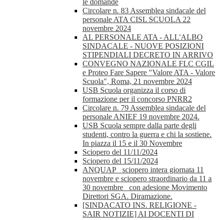
le domande
Circolare n. 83 Assemblea sindacale del
personale ATA CISL SCUOLA 22
novembre 2024
AL PERSONALE ATA - ALL'ALBO
SINDACALE - NUOVE POSIZIONI
STIPENDIALI DECRETO IN ARRIVO
CONVEGNO NAZIONALE FLC CGIL
e Proteo Fare Sapere "Valore ATA - Valore
Scuola", Roma, 21 novembre 2024
USB Scuola organizza il corso di
formazione per il concorso PNRR2
Circolare n. 79 Assemblea sindacale del
personale ANIEF 19 novembre 2024.
USB Scuola sempre dalla parte degli
studenti, contro la guerra e chi la sostiene.
In piazza il 15 e il 30 Novembre
Sciopero del 11/11/2024
Sciopero del 15/11/2024
ANQUAP_ sciopero intera giornata 11
novembre e sciopero straordinario da 11 a
30 novembre_ con adesione Movimento
Direttori SGA. Diramazione.
[SINDACATO INS. RELIGIONE -
SAIR NOTIZIE] AI DOCENTI DI