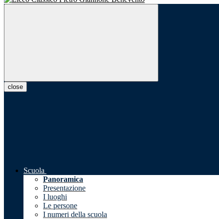
close
Scuola
Panoramica
Presentazione
I luoghi
Le persone
I numeri della scuola