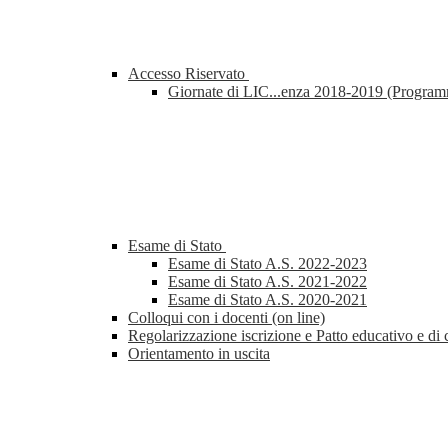
Accesso Riservato
Giornate di LIC...enza 2018-2019 (Progra
Esame di Stato
Esame di Stato A.S. 2022-2023
Esame di Stato A.S. 2021-2022
Esame di Stato A.S. 2020-2021
Colloqui con i docenti (on line)
Regolarizzazione iscrizione e Patto educativo e di 
Orientamento in uscita