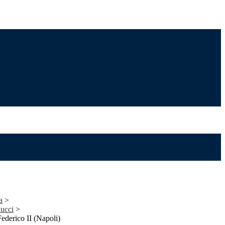
a
>
lucci
>
Federico II (Napoli)